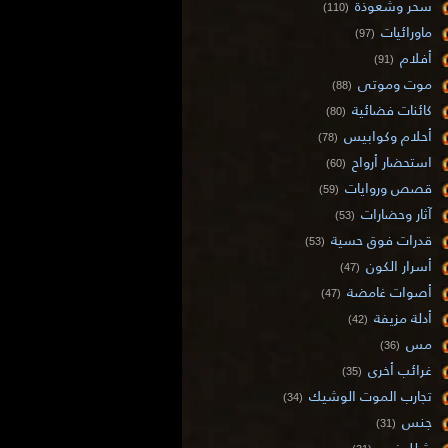
سحر وشعوذة
(110)
ماورائيات
(97)
أفلام
(91)
موت وموتى
(88)
كائنات فضائية
(80)
أحلام وكوابيس
(78)
استحضار أرواح
(60)
قصص وروايات
(59)
آثار وحضارات
(53)
قدرات فوق حسية
(53)
أسرار الكون
(47)
أصوات غامضة
(47)
أدلة مزيفة
(42)
مس
(36)
غرائب أخرى
(35)
تجارب الموت الوشيك
(34)
جنس
(31)
شلل نوم