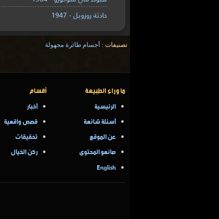
حادثة روزويل - 1947
تصنيفات :
أجسام طائرة مجهولة
ما وراء الطبيعة
أقسام
الرئيسية
أخبار
أسئلة شائعة
قصص واقعية
عن الموقع
تحقيقات
صانعو المحتوى
ركن الخيال
English