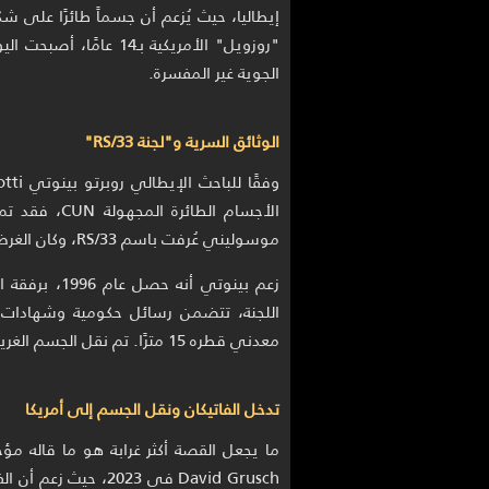
إيطاليا، حيث يُزعم أن جسماً طائرًا على
"روزويل" الأمريكية بـ4
الجوية غير المفسرة.
الوثائق السرية و"لجنة RS/33"
الأجسام الطا
موسوليني عُرفت باسم RS/33، وكان الغرض منها التحقيق العلمي في "الآلة الطائرة غير المعروفة".
زعم بينوتي أ
اللجنة، تتضمن رسائل حكومية وشهادات 
معدني قطره 15 مترًا. تم نقل الجسم الغريب إلى قاعدة عسكرية قرب ميلانو وتم إخفاؤه لأكثر من عقد.
تدخل الفاتيكان ونقل الجسم إلى أمريكا
ما يجعل القصة أكثر غرابة هو ما قاله مؤ
David Grusch في 2023،