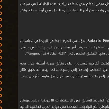
 شكل قرص تحطم في منطقة زراعية. هذه الحادثة التي سبقت
1 عامًا، أصبحت اليوم واحدة من أكثر الملفات إثارة للجدل في أرشيف الظواهر
وفقًا للباحث الإيطالي روبرتو بينوتي Roberto Pinotti، مؤسس المركز الوطني الإيطالي لدراسات
ئرة المجهولة CUN، فقد تم تشكيل لجنة سرية بأمر مباشر من الزعيم الفاشي بينيتو
نه حصل عام 1996، برفقة الباحث ألفريدو ليسوني، على وثائق سرية أصلية حول هذه
عن التحطم، إضافة إلى رسومات لما يبدو أنه طبق طائر
خراً الضابط السابق في الاستخبارات الأمريكية ديفيد غروش
 حيث زعم أن الفاتيكان أبلغ الولايات المتحدة في نهاية الحرب العالمية الثانية