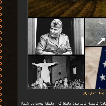
إعداد : كمال غزال
13 يونيو 1933، وقعت حادثة غامضة قرب بلدة ماجنتا في منطقة لومبارديا شمال