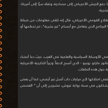
 دفع الجيش الأمريكي إلى مصادرته ونقله سرًا إلى أمريكا،
بشرية.
لاع القومي الأمريكي، قال إنه تلقى معلومات من ضباط
 البرنامج الذي يتعامل مع أجسام "غير بشرية"، تم تحطمها أو
في الأوساط السياسية والعلمية في الغرب، حيث دعا أعضاء
ماركو روبيو - الذي أصبح لاحقاً وزيراً للخارجية الأمريكية
ة تنفي امتلاكها لأي مركبات ذات أصل غير أرضي، كما أن بعض
حللين، مثل ميك ويست Mick West، يشككون في صحة رواية غروش، مشيرين إلى أن " القصص