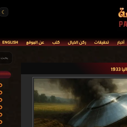
☾
أخبار
تحقيقات
ركن الخيال
كتب
عن الموقع
ENGLISH
193