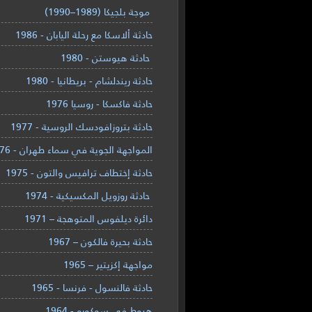
موجة بلجيكا (1989–1990)
حادثة ألاسكا مع رحلة اليابان - 1986
حادثة هيوستن - 1980
حادثة ريندلشام - بريطانيا - 1980
حادثة فاكسكا - روسيا 1976
حادثة بتروزافودسك الروسية - 1977
المواجهة الجوية في سماء طهران - 1976
حادثة إختطاف ترافيس والتون - 1975
حادثة روزويل المكسيكية - 1974
دائرة ديلفوس المتوهجة – 1971
حادثة بحيرة فالكون – 1967
مواجهة إكزيتير – 1965
حادثة فالنسول - فرنسا - 1965
هبوط في سوكورو - 1964