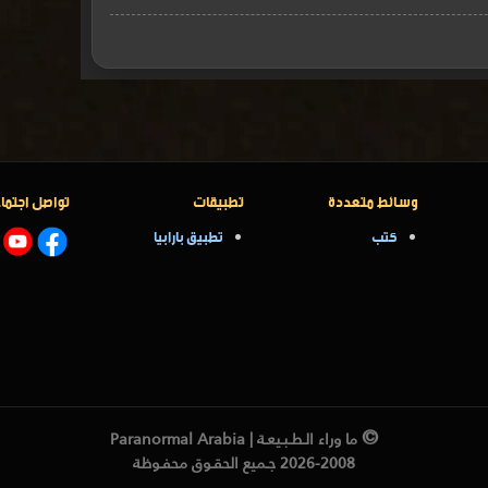
وسائط متعددة
تطبيقات
تواصل اجتما
كتب
تطبيق بارابيا
©
ما وراء الـطـبـيعـة | Paranormal Arabia
2026-2008 جـميع الحقـوق محفـوظة