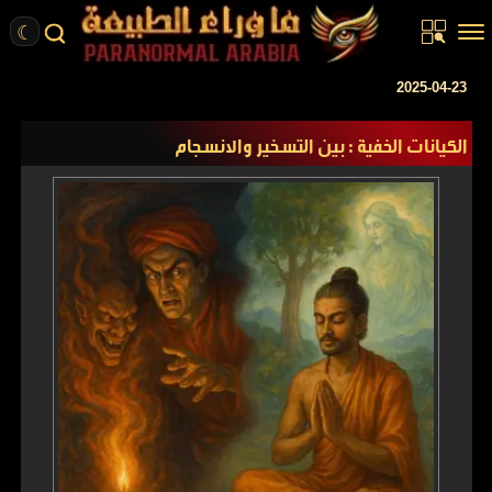
☾
الرئيسية
2025-04-23
مقالات
الكيانات الخفية : بين التسخير والانسجام
قصص واقعية
أخبار
تحقيقات
ركن الخيال
كتب
عن الموقع
ENGLISH