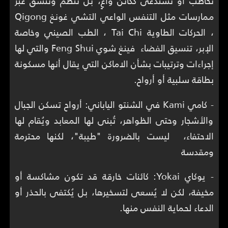
تُخاطب أو تُستدعى ككائن واعٍ، بل تنظَّم وتُنسَّق عبر
ممارسات مثل التنفس الواعي التشي غونغ Qigong
، الحركات الطاوية Tai Chi ، الطب الصيني وخاصة
الإبر، تنسيق الفضاء فينغ شوي Feng Shui والتي لها
إجراءات وترتيبات بشأن الاماكن التي يقال أنها مسكونة
بطاقة سلبية أو أرواح.
- كامي Kami في الشنتو الياباني: أرواح تسكن الجبال
والأشجار وحتى الظواهر، تُبنى لها المعابد ويُقام لها
الاحتفاء، ليست بالضرورة "طيبة"، لكنها محترمة
ومقدسة
- يوكاي Yokai: كائنات خارقة قد تكون مشاكسة أو
مخيفة، لكن لا يُسعى لتسخيرها، بل يُكتفى بالحذر أو
الدعاء لحماية النفس منها.