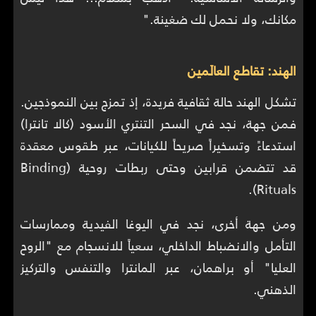
مكانك، ولا نحمل لك ضغينة."
الهند: تقاطع العالَمين
تشكل الهند حالة ثقافية فريدة، إذ تمزج بين النموذجين.
فمن جهة، نجد في السحر التنتري الأسود (كالا تانترا)
استدعاءً وتسخيراً صريحاً للكيانات، عبر طقوس معقدة
قد تتضمن قرابين وحتى ربطات روحية (Binding
Rituals).
ومن جهة أخرى، نجد في اليوغا الفيدية وممارسات
التأمل والانضباط الداخلي، سعياً للانسجام مع "الروح
العليا" أو براهمان، عبر المانترا والتنفس والتركيز
الذهني.