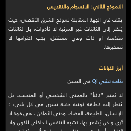
النموذج الثاني: الانسجام والتقديس
يقف في الجهة المقابلة نموذج الشرق الأقصى، حيث
يُنظر إلى الكائنات غير المرئية لا كأدوات، بل ككائنات
مقدّسة أو ذات وعي مستقل، يجب احترامها لا
تسخيرها.
أبرز الكيانات
طاقة تشي Qi
في الصين
لا يُعتبر "كائناً" بالمعنى الشخصي أو المتجسد، بل
يُنظر إليه كـطاقة كونية خفية تسري في كل شيء :
الإنسان، الطبيعة، الفضاء، وحتى الأماكن ، هي قوة لا
تُرى ولكن يُشعر بها، تشبه التنفس الداخلي للكون ولا