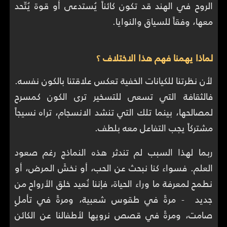
الروح في الهند قد تكون كائناً يُستدعى أو قوة يُتّحد
معها، وفقاً للسياق والنوايا.
لماذا يهمنا فهم هذا الاختلاف ؟
لأن نظرتنا للكيانات الخفية تعكس علاقتنا بالكون نفسه.
فالثقافة التي تسعى للتسخير ترى الكون كمسرح
لمصالحها، بينما تلك التي تنشد الانسجام، تراه نسيجاً
مشتركاً يجب التفاعل معه بلطف.
ربما لهذا السبب لم تندثر هذه النماذج رغم صعود
العلم. فسواء كنا نبحث عن الحب، أو نخشَ المرض، أو
نطمح لمعرفة ما وراء الحياة، فإننا نُعيد خلق الأرواح من
جديد - مرةً في طقوس شعبية، ومرةً في تأملٍ
صامت، ومرةً في قصص نرويها لأطفالنا عن الكائن