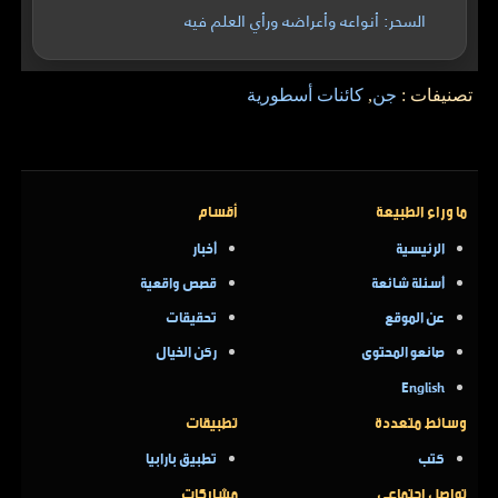
السحر: أنواعه وأعراضه ورأي العلم فيه
تصنيفات :
جن
,
كائنات أسطورية
ما وراء الطبيعة
أقسام
الرئيسية
أخبار
أسئلة شائعة
قصص واقعية
عن الموقع
تحقيقات
صانعو المحتوى
ركن الخيال
English
وسائط متعددة
تطبيقات
كتب
تطبيق بارابيا
تواصل اجتماعي
مشاركات