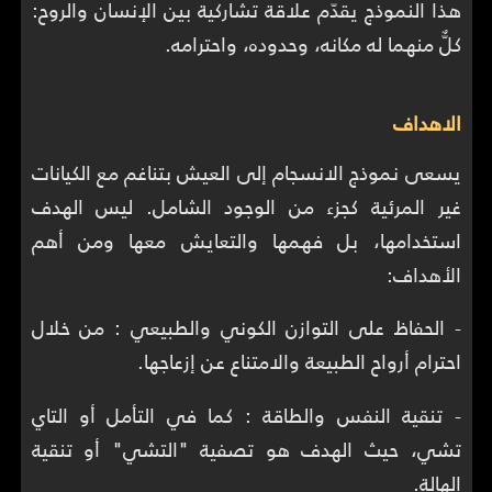
هذا النموذج يقدّم علاقة تشاركية بين الإنسان والروح:
كلٌّ منهما له مكانه، وحدوده، واحترامه.
الاهداف
يسعى نموذج الانسجام إلى العيش بتناغم مع الكيانات
غير المرئية كجزء من الوجود الشامل. ليس الهدف
استخدامها، بل فهمها والتعايش معها ومن أهم
الأهداف:
- الحفاظ على التوازن الكوني والطبيعي : من خلال
احترام أرواح الطبيعة والامتناع عن إزعاجها.
- تنقية النفس والطاقة : كما في التأمل أو التاي
تشي، حيث الهدف هو تصفية "التشي" أو تنقية
الهالة.