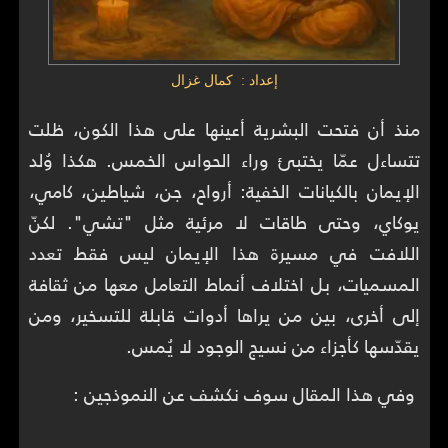
إعداد : كمال غزال
منذ أن فتحت البشرية أعينها على هذا الكون، ظلت
تتساءل عمّا يختبئ وراء الحواس الخمس. هكذا وُلد
الإيمان بالكيانات الخفية: أرواح، جن، شياطين، كامي،
يوكاي، وحتى طاقات لا مرئية مثل "تشي". لكنّ
اللافت في مسيرة هذا الإيمان ليس فقط تعدد
المسميات، بل اختلاف أنماط التعامل معها من ثقافة
إلى أخرى، بين من يراها أدوات قابلة للتسخير، ومن
يقدّسها كأجزاء من نسيج الوجود لا يُمس.
وفي هذا المقال سوف نكشف عن النموذجين :