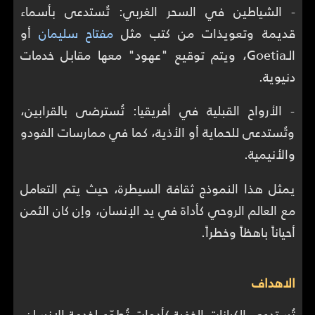
- الشياطين في السحر الغربي: تُستدعى بأسماء
قديمة وتعويذات من كتب مثل
مفتاح سليمان
أو
الـGoetia، ويتم توقيع "عهود" معها مقابل خدمات
دنيوية.
- الأرواح القبلية في أفريقيا: تُسترضى بالقرابين،
وتُستدعى للحماية أو الأذية، كما في ممارسات الفودو
والأنيمية.
يمثل هذا النموذج ثقافة السيطرة، حيث يتم التعامل
مع العالم الروحي كأداة في يد الإنسان، وإن كان الثمن
أحياناً باهظاً وخطراً.
الاهداف
تُستدعى الكيانات الخفية كأدوات تُطوّع لخدمة الإنسان،