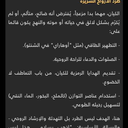
طرد الأرواح الشريرة
الكيان، مهما بدا مزعجاً، يُفترض أنه ضائع، متألم، أو لم
يُكرّم بشكل لائق في حياته أو موته والنهج يكون قائما
على:
- التطهير الطاقي (مثل "أوهاراي" في الشنتو).
- الصلوات والدعاء للراحة الروحية.
- تقديم الهدايا الرمزية للكيان، من باب التعاطف لا
الخضوع.
- استخدام عناصر التوازن (كالملح، البخور، الماء النقي)
لتسهيل رحيله الطوعي.
هنا، الهدف ليس الطرد بل التهدئة والإرشاد الروحي -
والرسالة الأساسية: "اذهب بسلام… هذا ليس