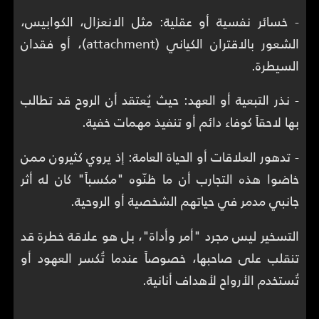
- خسائر نفسية أو عقلية: مثل الانعزال، الكوابيس،
الشعور بالاقتران الكياني (attachment)، أو فقدان
السيطرة.
- نذر التبعية أو العهد: حيث يُعتقد أن الروح قد تطالب
بها لاحقاً كوفاء دائم أو تنفيذ مهمات خفية.
- تدهور العلاقات أو الحياة العامة: إذ يروي كثيرون ممن
خاضوا هذه التجارب أن ما ظنّوه "مكسباً" كان له أثر
جانبي مدمر في حياتهم الشخصية أو الروحية.
التسخير ليس مجرد "أمر وأداة"، بل هو علاقة خطرة قد
تنقلب على صاحبها، خصوصاً عندما تُكسر العهود أو
تُستخدم الأرواح لأهداف أنانية.