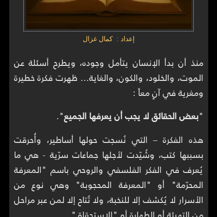
إعداد : كمال غزال
منذ أن بدأ الإنسان يتأمل وجوده، ويطرح أسئلة عن
الموت، والخلود، والكون، والغاية... ظهرت فكرة خطيرة
ومغرية في آنٍ معاً :
"
بعض الحقائق لا يجب أن يعرفها الجميع
".
هذه الفكرة – التي نُسجت حولها أساطير، وأُحرقت
بسببها كتب، وشُيّدت لأجلها جماعات سرّية - هي ما
يُعرف في الفكر الفلسفي والروحي باسم "المعرفة
المحرّمة" أو "المعرفة المحجوبة" وهي نوع من
الأسرار لا يُكشف إلا للنخبة، ولا تُتاح إلا لمن عبر مراحل
من التهيئة أو الطهارة أو "الاستحقاق".