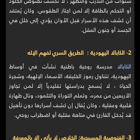
سنوات من التدرّب والتطهّر ، لا تُكشف نصوص الخلود
أو التحكم بالطاقة إلا لمن اجتاز الطقوس. وكان يُعتقد
أن كشف هذه الأسرار قبل الأوان يؤدي إلى خلل في
الجسد أو جنون العقل.
2- الكابالا اليهودية : الطريق السري لفهم الإله
الكابالا
مدرسة روحية باطنية نشأت في أوساط
اليهودية، تتناول رموز الخليقة، الأسماء الإلهية، وشجرة
الحياة ، لا يُسمح بدراستها تقليدياً إلا لمن تجاوز
الأربعين من عمره، وتعلم التوراة والتلمود، ونال طهارة
قلبية وعقلية ، وكان يُقال إن كشف أسرارها دون تأهيل
قد يُدخل القارئ في متاهة عقلية أو اضطراب روحي.
3- الغنوصية المسيحية: الخلاص لا يأتي إلا بالمعرفة