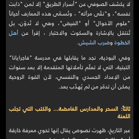
لا يكشف الصوفي عن "أسرار الطريق" إلا لمن "ذابت
نفسه"، و"نقّى مرآته" ، وتُسمّى هذه المعارف أحياناً
"علوم الأحوال" أو "الفيض"، وهي لا تُدوّن، بل
تُنتقل بالإشارة والسكوت والاختبار ، إقرأ عن
أهل
الخطوة
و
ضرب الشيش
.
وفي البوذية، نجد ما يقابلها في مدرسة "فاجرايانا"
التبتية، التي لا تعلّم تأملاتها المتقدمة إلا بعد سنوات
من الإعداد الجسدي والنفسي، لأن القوة الروحية
يمكن أن تدمّر من لم يُهذّب بعد.
ثالثاً: السحر والمدارس الغامضة... والكتب التي تجلب
اللعنة
عبر التاريخ، ظهرت نصوص يقال إنها تحوي معرفة خارقة