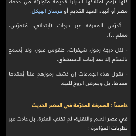
كلها تزعم امتلاكها أسراراً قديمة متوارثة من حكماء
مصر أو أنبياء العهد القديم أو
فرسان الهيكل
.
- تُدرّس المعرفة عبر درجات (ابتدائي، مُتمرّس،
معلم…).
- لكل درجة رموز، شيفرات، طقوس عبور، ولا يُسمح
بالتقدّم إلا بعد إثبات الاستحقاق.
- تقول هذه الجماعات إن كشف رموزهم علناً يُفقدها
معناها، بل ويعرض الروح للتيه.
خامساً : المعرفة المحرّمة في العصر الحديث
في عصر العلم والتقنية، لم تختفِ الفكرة، بل عادت عبر
نظريات المؤامرة :