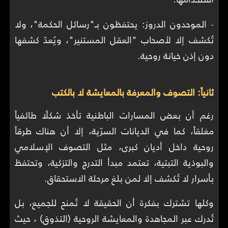
- الموحدون الدروز: يحتفظون بـ"رسائل الحكمة"، ولا
تُكشف إلا لأصحاب "العقل المستنير"، ويُعدّ كشفها
دون إذن خيانة روحية.
ثانياً: التصوف والمعرفة بالمعايشة لا بالكتب
رغم أن بعض المسارات الباطنية تأخذ شكلًا طائفياً
مغلقاً، كما في الديانات السرّية، إلا أن هناك طرقاً
روحية داخل أديان كبرى، مثل التصوف الإسلامي
والبوذية التبتية، تعتمد مبدأ التدرج والتزكية، وتحتفظ
بأسرار لا تُكشف إلا لمن بلغ مرحلة الاستحقاق.
وكلها تشترك بفكرة أن الحقيقة لا تُمنح للجميع، بل
تُدرك عبر المجاهدة والمعايشة الروحية (التذوق) ، حيث