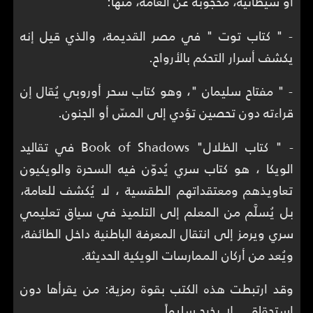
أو شيطانية، محجوبة عن العامة، منها:
- " كتاب توت " في مصر القديمة، والذي قيل إنه
يكشف أسرار التحكم بالأرواح.
- " مفتاح سليمان "، وهو كتاب سحر أوروبي يُقال إن
قراءته دون تحصين تؤدي إلى المسّ أو الجنون.
- " كتاب الظلال" Book of Shadows في تقاليد
الويكا ، هو كتاب سري يُدوّن فيه السحرة والويكيون
تعاويذهم ومعتقداتهم الطقسية ، لا يُكشف للعامة،
بل يُسلَّم من المعلم إلى التلميذ في سياق تعليمي
سري ويرمز إلى انتقال المعرفة الباطنية داخل الطائفة،
ويُعد من أركان الممارسات الويكية الحديثة.
وقد ارتبطت هذه الكتب بقوة رمزية: من يقرأها دون
استحقاق... لا يخرج سليماً.