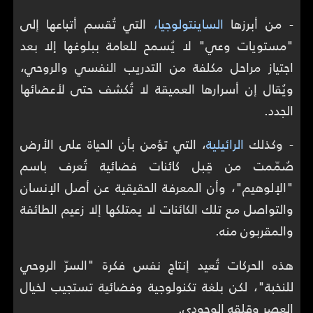
- من أبرزها
الساينتولوجيا،
التي تُقسم أتباعها إلى
"مستويات وعي" لا يُسمح للعامة ببلوغها إلا بعد
اجتياز مراحل مكلفة من التدريب النفسي والروحي،
ويُقال إن أسرارها العميقة لا تُكشف حتى لأعضائها
الجدد.
- وكذلك
الرائيلية
، التي تؤمن بأن الحياة على الأرض
صُمّمت من قِبل كائنات فضائية تُعرف باسم
"الإلوهيم"، وأن المعرفة الحقيقية عن أصل الإنسان
والتواصل مع تلك الكائنات لا يمتلكها إلا زعيم الطائفة
والمقربون منه.
هذه الحركات تُعيد إنتاج نفس فكرة "السرّ الروحي
للنخبة"، لكن بلغة تكنولوجية وفضائية تستجيب لخيال
العصر وقلقه الوجودي.