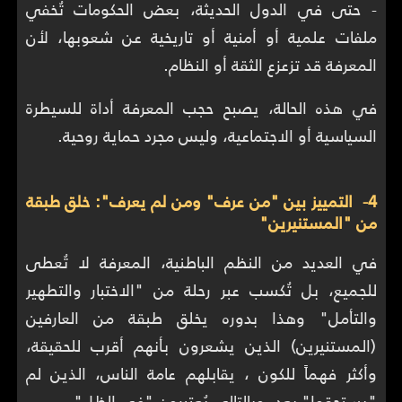
- حتى في الدول الحديثة، بعض الحكومات تُخفي
ملفات علمية أو أمنية أو تاريخية عن شعوبها، لأن
المعرفة قد تزعزع الثقة أو النظام.
في هذه الحالة، يصبح حجب المعرفة أداة للسيطرة
السياسية أو الاجتماعية، وليس مجرد حماية روحية.
4- التمييز بين "من عرف" ومن لم يعرف": خلق طبقة
من "المستنيرين"
في العديد من النظم الباطنية، المعرفة لا تُعطى
للجميع، بل تُكسب عبر رحلة من "الاختبار والتطهير
والتأمل" وهذا بدوره يخلق طبقة من العارفين
(المستنيرين) الذين يشعرون بأنهم أقرب للحقيقة،
وأكثر فهماً للكون ، يقابلهم عامة الناس، الذين لم
"يستحقوا" بعد، وبالتالي يُعتبرون "في الظل".