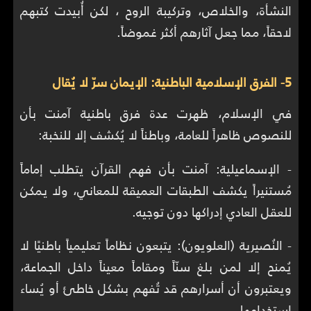
النشأة، والخلاص، وتركيبة الروح ، لكن أُبيدت كتبهم
لاحقاً، مما جعل آثارهم أكثر غموضاً.
5- الفرق الإسلامية الباطنية: الإيمان سرّ لا يُقال
في الإسلام، ظهرت عدة فرق باطنية آمنت بأن
للنصوص ظاهراً للعامة، وباطناً لا يُكشف إلا للنخبة:
- الإسماعيلية: آمنت بأن فهم القرآن يتطلب إماماً
مُستنيراً يكشف الطبقات العميقة للمعاني، ولا يمكن
للعقل العادي إدراكها دون توجيه.
- النُصيرية (العلويون): يتبعون نظاماً تعليمياً باطنيًا لا
يُمنح إلا لمن بلغ سنّاً ومقاماً معيناً داخل الجماعة،
ويعتبرون أن أسرارهم قد تُفهم بشكل خاطئ أو يُساء
استخدامها.