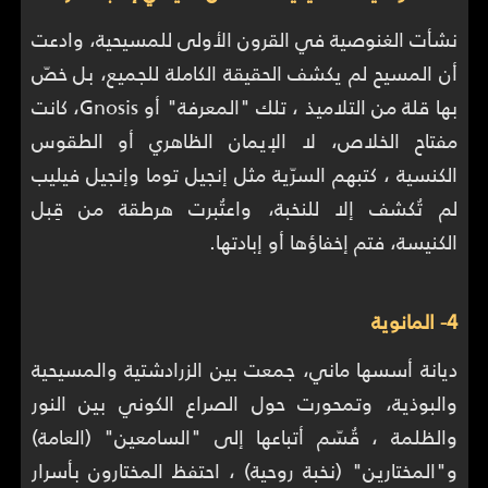
نشأت الغنوصية في القرون الأولى للمسيحية، وادعت
أن المسيح لم يكشف الحقيقة الكاملة للجميع، بل خصّ
بها قلة من التلاميذ ، تلك "المعرفة" أو Gnosis، كانت
مفتاح الخلاص، لا الإيمان الظاهري أو الطقوس
الكنسية ، كتبهم السرّية مثل إنجيل توما وإنجيل فيليب
لم تُكشف إلا للنخبة، واعتُبرت هرطقة من قِبل
الكنيسة، فتم إخفاؤها أو إبادتها.
4- المانوية
ديانة أسسها ماني، جمعت بين الزرادشتية والمسيحية
والبوذية، وتمحورت حول الصراع الكوني بين النور
والظلمة ، قُسّم أتباعها إلى "السامعين" (العامة)
و"المختارين" (نخبة روحية) ، احتفظ المختارون بأسرار