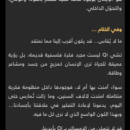
والتحوّل الداخلي.
وفي الختام ...
ما لا يُقاس… قد يكون أقرب إلينا مما نعتقد
تشي Qi ليست مجرد فكرة فلسفية قديمة، بل رؤية
عميقة للحياة ترى الإنسان كمزيج من جسد ومشاعر
وطاقة.
سواء آمنت بها أم لا، فوجودها داخل منظومة فكرية
متكاملة امتدت لآلاف السنين، وما زالت تُمارس حتى
اليوم، يدعونا لإعادة التفكير في علاقتنا بأجسادنا…
وبهذا الكون الواسع الذي لا نرى كل ما فيه.
قد لا نتمكن من الإمساك بـ Qi بأيدينا،