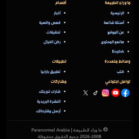
ما وراء الطبيعة
أقسام
الرئيسية
أخبار
أسئلة شائعة
قصص واقعية
عن الموقع
تحقيقات
صانعو المحتوى
ركن الخيال
English
وسائط متعددة
تطبيقات
كتب
تطبيق بارابيا
تواصل اجتماعي
مشاركات
شارك تجربتك
النشرة البريدية
أرسل مقترحاتك
©
ما وراء الـطـبـيعـة | Paranormal Arabia
2026-2008 جـميع الحقـوق محفـوظة