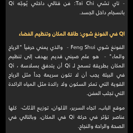
- تاي تشي Tai Chi: فن قتالي داخلي يُوجّه Qi
بانسجام داخل الجسد.
QI في الفونغ شوي: طاقة المكان وتنظيم الفضاء
الفونغ شوي Feng Shui - والذي يعني حرفياً "الرياح
والماء" - هو علم صيني قديم يهدف إلى تنظيم
المكان بطريقة تسمح لـ Qi أن يتدفق بسلاسة ، Qi
في البيئة يجب أن لا تكون سريعة جداً مثل الرياح
القوية التي تعكر السكون ولا راكدة مثل المياه الراكدة
التي تجلب العفن.
موقع الباب، اتجاه السرير، الألوان، توزيع الأثاث- كلها
عناصر تؤثر في حركة Qi في المكان، وبالتالي في
الصحة والراحة والنجاح.