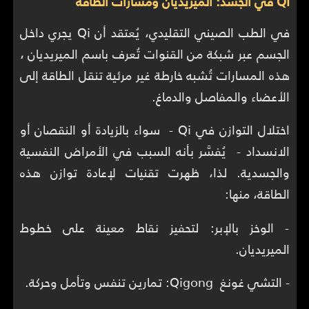
QI في الجسد: الميريديان ومسارات الطاقة
في الطب الصيني التقليدي، يُعتقد أن Qi يجري داخل
الجسم عبر شبكة من القنوات تُعرف باسم الميريديان ،
هذه المسارات تُشبه خارطة غير مرئية تنقل الطاقة إلى
الأعضاء والمفاصل والدماغ.
اختلال التوازن في Qi - سواء بالزيادة أو النقصان أو
الانسداد - يُفسَّر بأنه السبب في الأمراض النفسية
والجسدية. لذا، ظهرت تقنيات لإعادة توازن هذه
الطاقة، منها:
- الوخز بالإبر: لتحفيز نقاط معينة على خطوط
الميريديان.
- التشي غونغ Qigong: تمارين تنفس وتأمل وحركة.