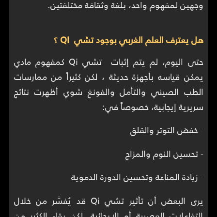
وجهين لمفهوم واحد، بلغة وثقافة مختلفتين.
هل يعترف العلم الغربي بوجود تشي QI ؟
حتى اليوم، لم يتم إثبات تشي Qi كمفهوم مادي
يمكن قياسه بأجهزة حديثة ، لكن كثيراً من ممارسات
الطب الصيني والتأمل والفونغ شوي أظهرت نتائج
سريرية إيجابية، خصوصاً في:
- خفض التوتر والقلق
- تحسين النوم والمزاج
- زيادة المناعة وتحسين الدورة الدموية
يرى البعض أن تأثير تشي Qi قد يُفسَّر من خلال
التفاعلات العصبية أو الإيحائية. لكن بقاء الكثير من