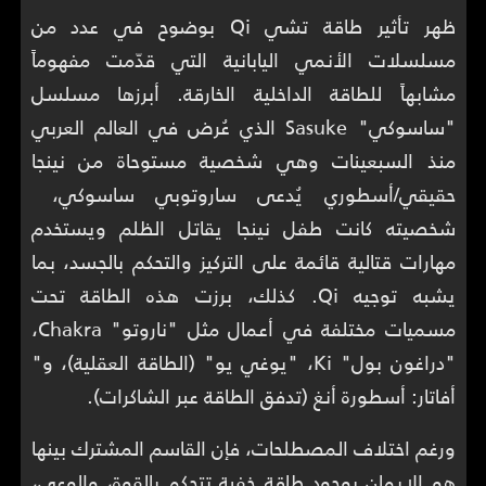
ظهر تأثير طاقة تشي Qi بوضوح في عدد من
مسلسلات الأنمي اليابانية التي قدّمت مفهوماً
مشابهاً للطاقة الداخلية الخارقة. أبرزها مسلسل
"ساسوكي" Sasuke الذي عُرض في العالم العربي
منذ السبعينات وهي شخصية مستوحاة من نينجا
حقيقي/أسطوري يُدعى ساروتوبي ساسوكي،
شخصيته كانت طفل نينجا يقاتل الظلم ويستخدم
مهارات قتالية قائمة على التركيز والتحكم بالجسد، بما
يشبه توجيه Qi. كذلك، برزت هذه الطاقة تحت
مسميات مختلفة في أعمال مثل "ناروتو" Chakra،
"دراغون بول" Ki، "يوغي يو" (الطاقة العقلية)، و"
أفاتار: أسطورة أنغ (تدفق الطاقة عبر الشاكرات).
ورغم اختلاف المصطلحات، فإن القاسم المشترك بينها
هو الإيمان بوجود طاقة خفية تتحكم بالقوة، والوعي،