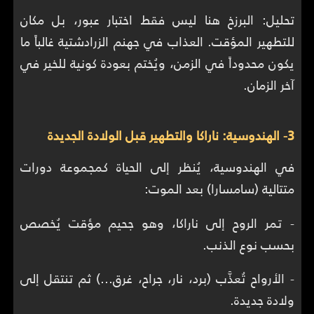
تحليل: البرزخ هنا ليس فقط اختبار عبور، بل مكان
للتطهير المؤقت. العذاب في جهنم الزرادشتية غالباً ما
يكون محدوداً في الزمن، ويُختم بعودة كونية للخير في
آخر الزمان.
3- الهندوسية: ناراكا والتطهير قبل الولادة الجديدة
في الهندوسية، يُنظر إلى الحياة كمجموعة دورات
متتالية (سامسارا) بعد الموت:
- تمر الروح إلى ناراكا، وهو جحيم مؤقت يُخصص
بحسب نوع الذنب.
- الأرواح تُعذَّب (برد، نار، جراح، غرق…) ثم تنتقل إلى
ولادة جديدة.