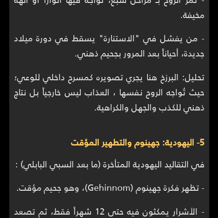
مخيفة.
- من يفشل في "الاستنارة" يسقط في دورة ميلاد
جديدة، أحياناً بعد المرور بجحيم ذهني.
تحليل: البرزخ هنا يجري تصويره كمسرح داخلي للوعي؛
حيث تُواجه الروح نفسها ، العذاب ليس خارجياً بل نتاج
ذهني للكذب والجهل والكراهية.
5- اليهودية: جهينوم والتطهير المؤقت
في التقاليد اليهودية المتأخرة (ما بعد السبي البابلي) :
- تظهر فكرة جهينوم (Gehinnom)، وهو جحيم مؤقت.
- الأشرار يمكثون فيه حتى 12 شهراً فقط، ثم تصعد