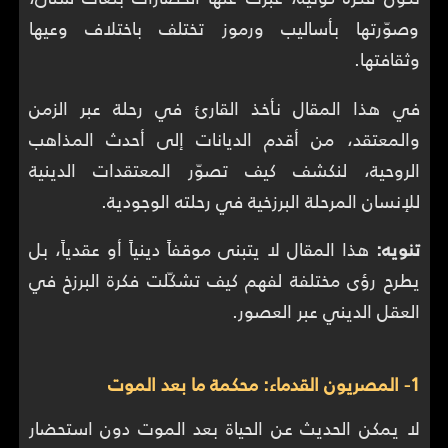
وصوّرتها بأساليب ورموز تختلف باختلاف وعيها
وثقافتها.
في هذا المقال نأخذ القارئ في رحلة عبر الزمن
والمعتقد، من أقدم الديانات إلى أحدث المذاهب
الروحية، لنكشف كيف تصوّر المعتقدات الدينية
للإنسان المرحلة البرزخية في رحلته الوجودية.
تنويه:
هذا المقال لا يتبنى موقفاً دينياً أو عقدياً، بل
يطرح رؤى مختلفة لفهم كيف تشكّلت فكرة البرزخ في
العقل الديني عبر العصور.
1- المصريون القدماء: محكمة ما بعد الموت
لا يمكن الحديث عن الحياة بعد الموت دون استحضار