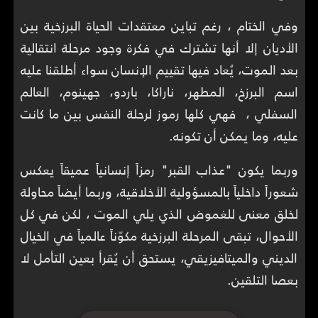
وفي الختام ، رغم تباين معتقدات الحياة البرزخية بين
الأديان إلا أنها تشترك في فكرة وجود مرحلة انتقالية
بعد الموت، يُعاد فيها تقييم الإنسان سواء أطلقنا عليه
اسم البرزخ، المطهر، ناراكا، باردو، جهينوم، العالم
السفلي ، فهي كلها رموز لرحلة النفس بين ما كانت
عليه، وما يمكن أن تكونه.
وربما يكون "عذاب القبر" رمزاً إنسانياً عميقاً يعكس
شعوراً داخلياً بالمسؤولية الأخلاقية، وربما أيضاً محاولة
لخلق معنى للغموض الذي يلي الموت ، لكن في كل
الأحوال، تبقى المرحلة البرزخية مكوّناً عالمياً في الخيال
الديني والميتافيزيقي، يستحق أن يُقرأ بعين التأمل لا
بعصا التلقين.