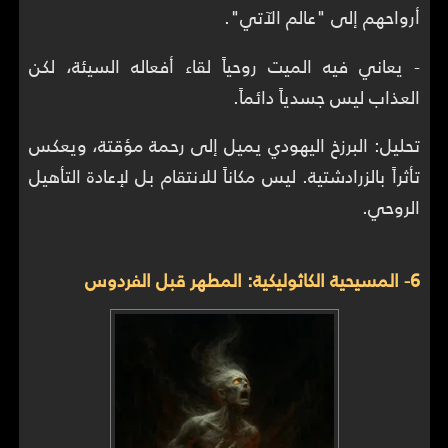
أرواحهم إلى "عالم الآتي".
- يعاني فيه الميت روحياً لقاء أفعاله السيئة، لكن
العذاب ليس جسدياً دائماً.
تحليل: البرزخ اليهودي يميل إلى رحمة مؤقتة، ويعكس
تأثراً بالزرادشتية. ليس مكاناً للانتقام بل لإعادة التأهيل
الروحي.
6- المسيحية الكاثوليكية: المطهر قبل الفردوس