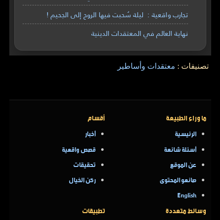
تجارب واقعية : ليلة سُحبت فيها الروح إلى الجحيم !
نهاية العالم في المعتقدات الدينية
تصنيفات :
معتقدات وأساطير
ما وراء الطبيعة
أقسام
الرئيسية
أخبار
أسئلة شائعة
قصص واقعية
عن الموقع
تحقيقات
صانعو المحتوى
ركن الخيال
English
وسائط متعددة
تطبيقات