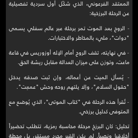
المعتقد الفرعوني، الذي شكّل أول سردية تفصيلية
عن الرحلة البرزخية:
- الروح بعد الموت تمر برحلة عبر عالم سفلي يسمى
"دوات"، مليء بالمخاطر والاختبارات.
- في نهايته، تقف الروح أمام الإله أوزوريس في قاعة
ماعت، وتوزن على ميزان العدالة مقابل ريشة الحق.
- يُسأل الميت عن أعماله، وإن ثبت صدقه يدخل
"حقول السلام"، وإلا يلتهم روحه وحش "عمعِت".
- تُقرأ هذه الرحلة في "كتاب الموتى"، الذي يُوضع مع
المتوفى كدليل برزخي.
تحليل: كان البرزخ مرحلة محاسبة رمزية، تتطلب تحضيراً
أخلاقيا ونصياً. لم يكن القبر مجرد مستقر، بل محطة