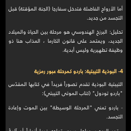
أما الأرواح الفاضلة فتدخل سفارجا (الجنة المؤقتة) قبل
التجسد من جديد.
تحليل: البرزخ الهندوسي هو مرحلة بين الحياة والميلاد
الجديد، ويعتمد على قانون الكارما ، العذاب هنا ذو
وظيفة تطهيرية وليس أبدية.
4- البوذية التيبتية: باردو كمرحلة عبور رمزية
التيبتية البوذية تقدم تصوراً فريداً في كتابها المقدّس
"باردو تودول" (كتاب الموتى التيبتي):
- باردو تعني "المرحلة الوسيطة" بين الموت وإعادة
التجسد.
- تمر الروح بـ مراحل سبع، تواجه فيها أنواراً أو آلهةً