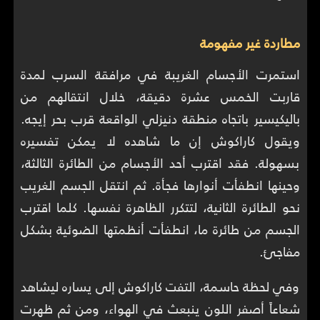
مطاردة غير مفهومة
استمرت الأجسام الغريبة في مرافقة السرب لمدة
قاربت الخمس عشرة دقيقة، خلال انتقالهم من
باليكيسير باتجاه منطقة دنيزلي الواقعة قرب بحر إيجه.
ويقول كاراكوش إن ما شاهده لا يمكن تفسيره
بسهولة. فقد اقترب أحد الأجسام من الطائرة الثالثة،
وحينها انطفأت أنوارها فجأة. ثم انتقل الجسم الغريب
نحو الطائرة الثانية، لتتكرر الظاهرة نفسها. كلما اقترب
الجسم من طائرة ما، انطفأت أنظمتها الضوئية بشكل
مفاجئ.
وفي لحظة حاسمة، التفت كاراكوش إلى يساره ليشاهد
شعاعاً أصفر اللون ينبعث في الهواء، ومن ثم ظهرت