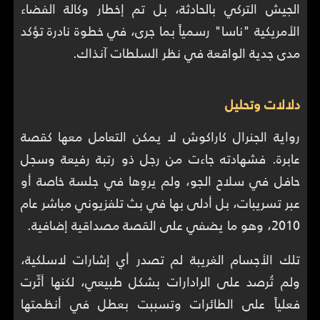
الجيش التركي بالحادثة، بل تم إخطار وكالة الفضاء
الأمريكية "ناسا" رسمياً بما جرى، في خطوة نادرة تؤكد
مدى جدية الواقعة في نظر السلطات آنذاك.
دلالات وتحليل
رواية الجنرال كاراكوش لا يمكن التعامل معها كقصة
عابرة. فشهادته جاءت من رجل ذو رتبة رفيعة وسجل
حافل في سلاح الجو، ولم يروِها في جلسة خاصة أو
عبر تسريبات، بل أدلى بها في بث تلفزيوني مباشر عام
2010، وهو ما يضفي على القصة مصداقية إضافية.
تلك الأجسام الغريبة لم تصدر أي إشارات لاسلكية،
ولم تُرصد على الرادارات بشكل طبيعي، لكنها أثّرت
فعلياً على الطائرات وتسببت بعطل في أنظمتها