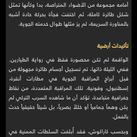
أمامه مجموعة من الأضواء المتراصة، بدا وكأنها تمثل
شكل طائرة كاملة، ثم اختفت فجأة بحركة حادة أشبه
بالمناورة السريعة، لم يرَ مثلها طوال خدمته الجوية.
تأكيدات أرضية
الواقعة لم تكن محصورة فقط في رواية الطيارين.
ففي الليلة ذاتها، تم تسجيل أجسام طائرة مجهولة من
قبل أبراج المراقبة الجوية في مطارات أنقرة،
إسطنبول، وقونية. تلك المراقبة المتعددة، من نقاط
جغرافية متباعدة، تؤكد أن ما شاهده السرب التركي لم
يكن وهماً جماعياً أو خللاً بصرياً، بل شيئاً حقيقياً حدث
بالفعل.
وبحسب كاراكوش، فقد أُبلغت السلطات المعنية في