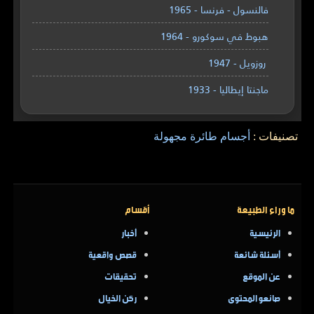
فالنسول - فرنسا - 1965
هبوط في سوكورو - 1964
روزويل - 1947
ماجنتا إيطاليا - 1933
تصنيفات :
أجسام طائرة مجهولة
ما وراء الطبيعة
أقسام
الرئيسية
أخبار
أسئلة شائعة
قصص واقعية
عن الموقع
تحقيقات
صانعو المحتوى
ركن الخيال