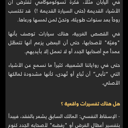
في اليابان مثلاً، فكرة تسوكوموگامي تفترض أن
الأشياء القديمة (حتى السيارة القديمة !) قد تكتسب
روحاً بعد سنوات طويلة، وتحنّ لمن لمسها ورعاها.
في القصص الغربية، هناك سيارات توصف بأنها
"وفيّة" لأصحابها، حتى أن البعض يزعم أنها تتعطّل
عمداً مع أصحابها الجدد أو لا تعمل إلا بأيديهم.
حتى في رواياتنا الشعبية، كثيراً ما نسمع عن الأشياء
التي “تأبى” أن تُباع أو تُهدى، كأنها مشدودة لمالكها
الأصلي.
هل هناك تفسيرات واقعية ؟
- الإسقاط النفسي: المالك السابق يشعر بالفقد، فيبدأ
بتفسير أعطال الغرض أو "رفضه" لأصحابه الجدد كنوع