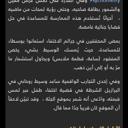
Psychometry
وهي القدرة على لمس غرض معين
والشعور بطاقة صاحبه، وحتى رؤية لمحات من ماضيه
، أحيانًا تُستخدم هذه الممارسة للمساعدة في حل
قضايا جنائية غامضة.
بعض المحققين في جرائم الاختفاء استعانوا بوسطاء
للمساعدة، حيث يُمسك الوسيط بشيء يخص
المفقود (ساعة، قطعة ملابس) ويحاول استشعار ما
مرّ به أو إلى أين ذهب.
وفي إحدى التجارب الواقعية ساعد وسيط روحاني في
البرازيل الشرطة في قضية اختفاء طفل عبر لمس
قبعته، وادّعى أنه شعر بموقع الجثة ، وقد تبيّن لاحقاً
أن الموقع كان قريباً جدًا مما قال.