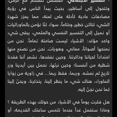
وتتحول إلى أساطير، بحيث يبدأ الناس في رؤية
مصادفات عادية كأدلة على لعنة، مما يعزز شهرة
الشيء ككائن خطير.وختاماً، سواء كنّا نؤمن بالماورائيات
أو نميل إلى التفسير النفسي والعلمي، يبقى شيء
واحد مؤكد: الأشياء ليست صامتة تماماً. نحن من
نمنحها أصواتاً، معاني، وهويات. نحن من نصنع منها
امتداداً لحياتنا وذاكرتنا. وحين نفقدها، نشعر أننا فقدنا
شظية من أنفسنا؛ وحين نرثها، نحمل بين أيدينا وزر
تاريخ لم نعشه. وربما، فقط ربما… في زاوية من زوايا
الماوراء، هناك شيء ما ينظر إلينا، يتذكرنا، ويحنّ إلينا
كما نحن نحِنّ إليه.
هل فكرت يوماً في الأشياء من حولك بهذه الطريقة ؟
وماذا ستفعل غداً عندما تلمس ساعتك القديمة، أو