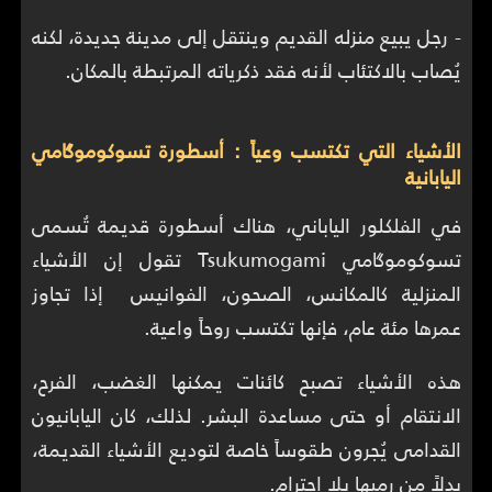
- رجل يبيع منزله القديم وينتقل إلى مدينة جديدة، لكنه
يُصاب بالاكتئاب لأنه فقد ذكرياته المرتبطة بالمكان.
الأشياء التي تكتسب وعياً : أسطورة تسوكوموگامي
اليابانية
في الفلكلور الياباني، هناك أسطورة قديمة تُسمى
تسوكوموگامي Tsukumogami تقول إن الأشياء
المنزلية كالمكانس، الصحون، الفوانيس إذا تجاوز
عمرها مئة عام، فإنها تكتسب روحاً واعية.
هذه الأشياء تصبح كائنات يمكنها الغضب، الفرح،
الانتقام أو حتى مساعدة البشر. لذلك، كان اليابانيون
القدامى يُجرون طقوساً خاصة لتوديع الأشياء القديمة،
بدلاً من رميها بلا احترام.