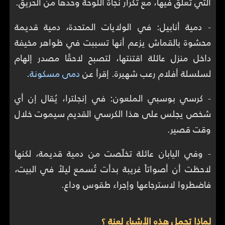
التي تُعلّق فيها، مع تكرار نجاة اللوحة وحدها من الحريق.
- دمية أنابيل: في الولايات المتحدة، دمية قديمة
محشوة بالقماش يزعم أنها تسببت في ظواهر مخيفة
داخل منزل عائلة اقتنتها، لتصبح لاحقًا مصدر إلهام
لسلسلة أفلام رعب شهيرة. إقرأ عن
دمى مسكونة
.
- كرسي بوسبي الملعون: في إنجلترا، يُقال إن أي
شخص يجلس على هذا الكرسي القديم سيموت خلال
وقت قصير.
- وفي اليابان عائلة تخلّصت من دمية قديمة، لكنها
لاحظت أن أصواتاً غريبة بدأت تُسمع ليلاً في البيت،
فاضطروا لاسترجاعها وإجراء طقوس وداع.
لماذا تحمل هذه الأشياء لعنة ؟