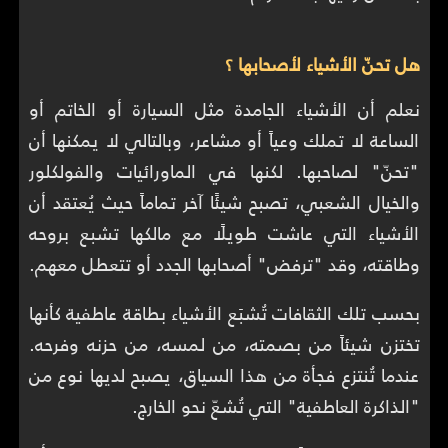
هل تحنّ الأشياء لأصحابها ؟
نعلم أن الأشياء الجامدة مثل السيارة أو الخاتم أو
الساعة لا تملك وعياً أو مشاعر، وبالتالي لا يمكنها أن
"تحنّ" لصاحبها. لكنها في الماورائيات والفولكلور
والخيال الشعبي، تصبح شيئًا آخر تماماً حيث يُعتقد أن
الأشياء التي عاشت طويلًا مع مالكها تشبع بروحه
وطاقته، وقد "ترفض" أصحابها الجدد أو تتعطل معهم.
بحسب تلك الثقافات تُشبَع الأشياء بطاقة عاطفية كأنها
تختزن شيئاً من بصمته، من لمسه، من حزنه وفرحه.
عندما تُنتزع فجأة من هذا السياق، يصبح لديها نوع من
"الذاكرة العاطفية" التي تُشعّ نحو الخارج.