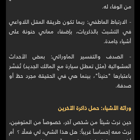
من الوفاء له.
- الارتباط العاطفي: ربما تكون طريقة العقل اللاواعي
في التشبث بالذكريات، بإضفاء معاني حنونة على
أشياء جامدة.
- الصدف والتفسير الماورائي: بعض الأحداث
العشوائية (مثل تعطل سيارة مع المالك الجديد) تُفسَّر
باعتبارها "حنيناً"، بينما هي في الحقيقة مجرد حظ أو
صدفة.
وراثة الأشياء: حمل ذاكرة الآخرين
حين نرث شيئاُ من شخص آخر، خصوصاً من المتوفين،
نرث معه إحساساً غريباُ: هل هذا الشيء لي فعلًا ؟ أم