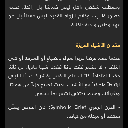
ومعطف شخص راحل ليس قماشاً بل رائحة، دفء،
حضور غائب ، وخاتم الزواج القديم ليس معدناً بل هو
عهد وحنين وندبة داخلية.
فقدان الأشياء العزيزة
عندما نفقد غرضاً عزيزاً سواء بالضياع أو السرقة أو حتى
التلف ، لا نشعر فقط بأننا فقدنا شيئاً مادياً، بل كأننا
فقدنا امتداداً لذاتنا ، علم النفس يفسّر ذلك بأننا نبني
ارتباطاً عاطفياً مع الأشياء، بحيث تصبح جزءاً من هويتنا
وذكرياتنا، وعندما تختفي نشعر بما يُسمى :
- الحزن الرمزي Symbolic Grief: كأن الغرض يمثّل
شخصاً أو مرحلة من حياتنا.