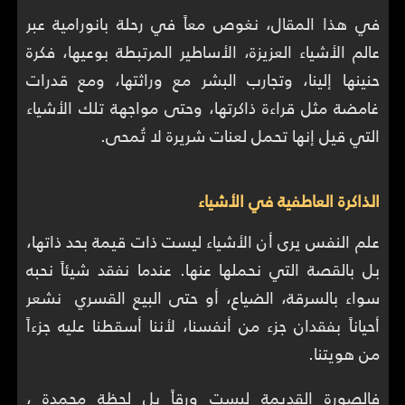
في هذا المقال، نغوص معاً في رحلة بانورامية عبر
عالم الأشياء العزيزة، الأساطير المرتبطة بوعيها، فكرة
حنينها إلينا، وتجارب البشر مع وراثتها، ومع قدرات
غامضة مثل قراءة ذاكرتها، وحتى مواجهة تلك الأشياء
التي قيل إنها تحمل لعنات شريرة لا تُمحى.
الذاكرة العاطفية في الأشياء
علم النفس يرى أن الأشياء ليست ذات قيمة بحد ذاتها،
بل بالقصة التي نحملها عنها. عندما نفقد شيئاً نحبه
سواء بالسرقة، الضياع، أو حتى البيع القسري نشعر
أحياناً بفقدان جزء من أنفسنا، لأننا أسقطنا عليه جزءاً
من هويتنا.
فالصورة القديمة ليست ورقاً بل لحظة مجمدة ،