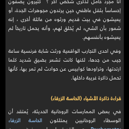
أنا مجرد حامل لذكرى شخص آخر ؟ كثيرون يصفون
إحساساً بثقل عاطفي حين يرتدون مجوهرات الجدة، أو
يعيشون في بيت قديم ورثوه من عائلة أخرى ، إنه
شعور بأن الشيء لم يُخلق لهم، وأنه يحمل تاريخاً لم
يعيشوه بأنفسهم.
وفي احدى التجارب الواقعية ورثت شابة فرنسية ساعة
جيب من جدها، لكنها كانت تشعر بضيق شديد كلما
ارتدتها، وتراودها كوابيس عن حوادث لم تمر بها، كأنها
تحمل ذاكرة غريبة داخلها.
قراءة ذاكرة الأشياء (الحاسة الزرقاء)
في بعض الممارسات الروحانية الحديثة، يُعتقد أن
الوسطاء الروحانيين يمتلكون
الحاسة الزرقاء