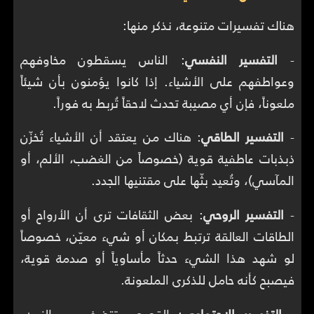
هناك تفسيرات متنوعة، نذكر منها:
-
التفسير النفسي
: الناس يسقطون مخاوفهم
وعواطفهم على الأشياء. إذا كانوا يؤمنون بأن شيئاً
ملعوناً، فإن أي مصيبة تحدث لاحقاً تُربط به فوراً.
-
التفسير الطاقي
: هناك من يعتقد أن الأشياء تُخزّن
ذبذبات عاطفية قوية (خصوصاً من الغضب، الألم، أو
المآسي)، وتُعيد بثّها على مقتنيها الجدد.
-
التفسير الروحي
: بعض الثقافات ترى أن الأرواح أو
الطاقات العالقة ترتبط بمكان أو شيء معيّن، خصوصاً
لو شهد هذا الشيء حدثاً مأساوياً أو صدمة قوية،
فيصبح كأنه حامل للذكرى الملعونة.
-
التفسير الاجتماعي
: القصص تتضخم مع الزمن،