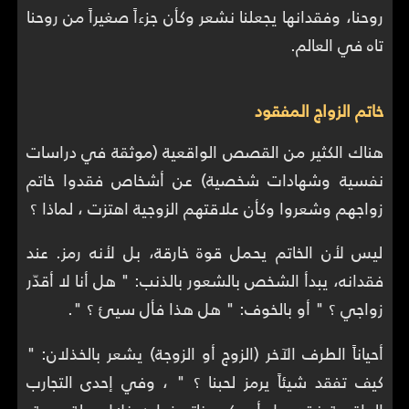
روحنا، وفقدانها يجعلنا نشعر وكأن جزءاً صغيراً من روحنا
تاه في العالم.
خاتم الزواج المفقود
هناك الكثير من القصص الواقعية (موثقة في دراسات
نفسية وشهادات شخصية) عن أشخاص فقدوا خاتم
زواجهم وشعروا وكأن علاقتهم الزوجية اهتزت ، لماذا ؟
ليس لأن الخاتم يحمل قوة خارقة، بل لأنه رمز. عند
فقدانه، يبدأ الشخص بالشعور بالذنب: " هل أنا لا أقدّر
زواجي ؟ " أو بالخوف: " هل هذا فأل سيئ ؟ ".
أحياناً الطرف الآخر (الزوج أو الزوجة) يشعر بالخذلان: "
كيف تفقد شيئاً يرمز لحبنا ؟ " ، وفي إحدى التجارب