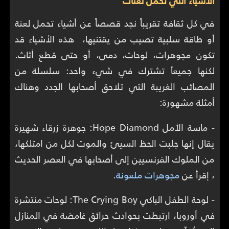
الأشياء التي تحمل لعنات
في كل ثقافة تقريباً نجد قصصاً عن أشياء تحمل لعنة
أو طاقة سلبية تصيب من يقتنيها، هذه الأشياء قد
تكون مجوهرات، لوحات، دمى، أو حتى قطع أثاث.
لكنها جميعاً تشترك في شيء واحد: سلسلة من
المصائب الغريبة التي تلاحق أصحابها الجدد وهناك
أمثلة مشهورة:
- ماسة الأمل Hope Diamond: جوهرة زرقاء شهيرة
يقال إنها جلبت الحظ السيئ والموت لكل من امتلكها،
من الملوك الفرنسيين إلى أصحابها في العصر الحديث
، إقرأ عن
مجوهرات ملعونة
.
- لوحة الطفل الباكي The Crying Boy: لوحات منتشرة
في أوروبا، ارتبطت بحوادث حرائق غامضة في المنازل