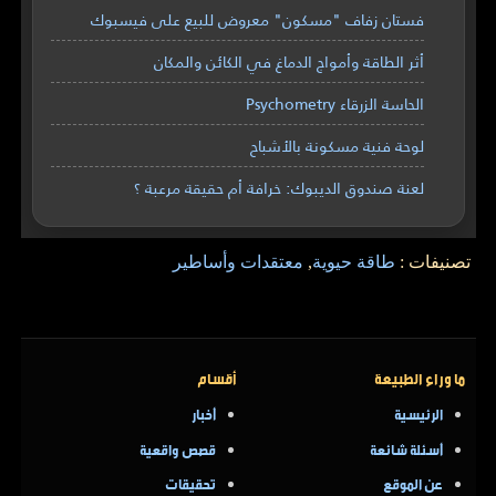
فستان زفاف "مسكون" معروض للبيع على فيسبوك
أثر الطاقة وأمواج الدماغ في الكائن والمكان
الحاسة الزرقاء Psychometry
لوحة فنية مسكونة بالأشباح
لعنة صندوق الديبوك: خرافة أم حقيقة مرعبة ؟
تصنيفات :
طاقة حيوية
,
معتقدات وأساطير
ما وراء الطبيعة
أقسام
الرئيسية
أخبار
أسئلة شائعة
قصص واقعية
عن الموقع
تحقيقات