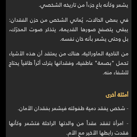
يشعر وكأنه باع جزءاً من تاريخه الشخصي.
في بعض الحالات، يُعاني الشخص من حزن الفقدان:
يبقى يتصفح صورها القديمة، يتذكر صوت المحرّك،
بل وحتى يشعر بأنه خان نفسه.
من الناحية الماورائية، هناك من يعتقد أن هذه الأشياء
تحمل "بصمة" عاطفية، وفقدانها يترك أثراً طاقياً يحتاج
للشفاء منه.
أمثلة أخرى
- شخص يفقد دمية طفولته فيشعر بفقدان الأمان.
- امرأة تفقد عقداً من والدتها الراحلة فتشعر وكأنها
فقدت رابطها الأخير مع الأم.