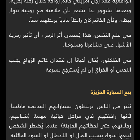
الواقعية فقد رجل أمريكي خاتم زواجه خلال رحلة بحرية،
وبعدها بشهور بدأ يشعر بأن علاقته مع زوجته تنهار
ببطء، وكأن الخاتم كان رابطاً مادياً يربطهما معاً.
في علم النفس، هذا يُسمى أثر الرمز ، أي تأثير رمزية
الأشياء على مشاعرنا وسلوكنا.
في الفلكلور، يُقال أحياناً إن فقدان خاتم الزواج يجلب
النحس أو الفراق إن لم يُسترجَع بسرعة.
بيع السيارة العزيزة
كثير من الناس يرتبطون بسياراتهم القديمة عاطفياً،
لأنها رافقتهم في مراحل حياتية مهمة (شبابهم،
رحلاتهم، حتى لحظاتهم الحزينة). عندما يُضطر الشخص
لبيعها سواء بسبب المال أو الأعطال أو القيود العائلية