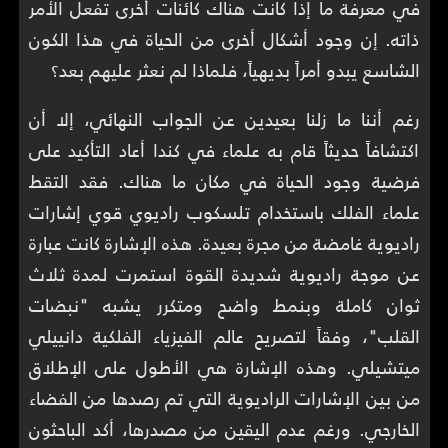
في معرفة ما إذا كانت هناك كائنات أخرى تفعل الأمر
ذاته. إن وجود أشكال أخرى من الحياة في هذا الكون
الشاسع يبدو أمراً بديهياً، فلماذا لم نعثر عليهم بعد؟
رغم أننا ما زلنا بعيدين عن الجواب النهائي، إلا أن
اكتشافاً حديثاً قام به علماء في كندا أعاد التأكيد على
فرضية وجود الحياة في مكان ما هناك. فقد التقط
علماء الفلك باستخدام تلسكوب راديوي قوي إشارات
راديوية غامضة من مجرة بعيدة. هذه الإشارة كانت عبارة
عن موجة راديوية شديدة القوة استمرت لمدة ثلاث
ثوان كاملة وبنمط واضح ومتكرر يشبه "نبضات
القلب"، وفقاً لتصريح عالم الفيزياء الفلكية دانييلي
ميتشيلي. وهذه الإشارة هي الأطول على الإطلاق
من بين الإشارات الراديوية التي تم رصدها من الفضاء
الخارجي. ورغم عدم اليقين من مصدرها، أكد الباحثون