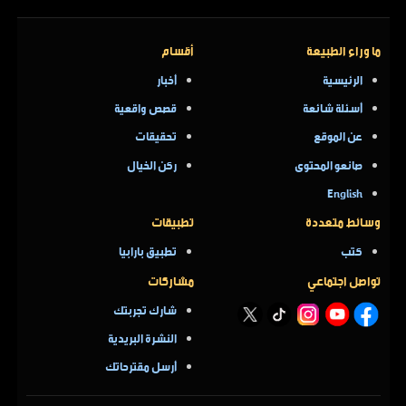
ما وراء الطبيعة
أقسام
الرئيسية
أخبار
أسئلة شائعة
قصص واقعية
عن الموقع
تحقيقات
صانعو المحتوى
ركن الخيال
English
وسائط متعددة
تطبيقات
كتب
تطبيق بارابيا
تواصل اجتماعي
مشاركات
شارك تجربتك
النشرة البريدية
أرسل مقترحاتك