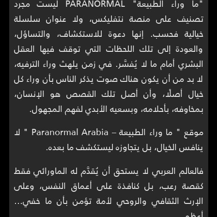
"ما وراء الطبيعة" PARANORMAL ليست مجرد
تصنيف على منصة نتفليكس، ولا عنوان سلسلة
خيالية فحسب. إنها دعوة للاستكشاف، والتساؤل،
والعودة إلى تلك اللحظات التي توقف فيها العقل
البشري أمام ما لا يُفسَّر. في زمن يلهث وراء الترفيه،
لا بد من أن يكون هناك صوت يذكر الناس بأن وراء كل
خيال أصلًا، وأن أصل تلك القصص هو الإنسان،
بمخاوفه، بأحلامه، وبسعيه الأبدي لفهم المجهول.
موقع " ما وراء الطبيعة – Paranormal Arabia " لا
ينافس الخيال، بل يتجاوزه ليستكشف ما بعده.
فالعالم العربي لا يستحق أن يُقدَّم له الماورائي فقط
كقصة رعب، بل كنافذة على أعماق النفس، وعلى
الإرث الثقافي والروحي لأمة تؤمن بأن ما خفي…
أعظم.