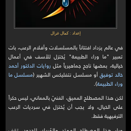
إعداد : كمال غزال
في عالم يزداد افتتاناً بالمسلسلات وأفلام الرعب، بات
تعبير "ما وراء الطبيعة" يُختزل للأسف في أعمال
خيالية، بعضها ناجح جماهيرياً مثل
روايات الدكتور أحمد
خالد توفيق
أو مسلسل نتفليكس الشهير (
مسلسل ما
وراء الطبيعة
).
لكن هذا المصطلح العميق، الغنيّ بالمعاني، ليس حكراً
على الخيال، ولا يجب أن يُختزل في سرديات الرعب
الترفيهية فقط.
وراء هذا المصطلح الممتد والمُربك للحدود، تقف