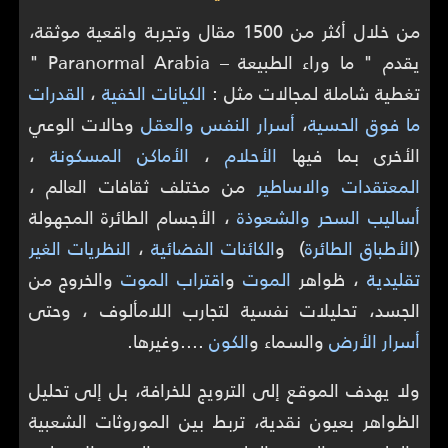
من خلال أكثر من 1500 مقال وتجربة واقعية موثقة،
يقدم " ما وراء الطبيعة – Paranormal Arabia "
تغطية شاملة لمجالات مثل :
الكيانات الخفية
،
القدرات
ما فوق الحسية
،
أسرار النفس والعقل
وحالات الوعي
الأخرى بما فيها
الأحلام
،
الأماكن المسكونة
،
المعتقدات والاساطير
من مختلف ثقافات العالم ،
أساليب السحر والشعوذة
، الأجسام الطائرة المجهولة
(
الأطباق الطائرة
) و
الكائنات الفضائية
،
النظريات الغير
تقليدية
، ظواهر
الموت
و
اقتراب الموت
والخروج من
الجسد، تحليلات نفسية لتجارب اللامألوف ، وحتى
أسرار الأرض
والسماء و
الكون
....وغيرها.
ولا يهدف الموقع إلى الترويج للخرافة، بل إلى تحليل
الظواهر بعيون نقدية، تربط بين الموروثات الشعبية