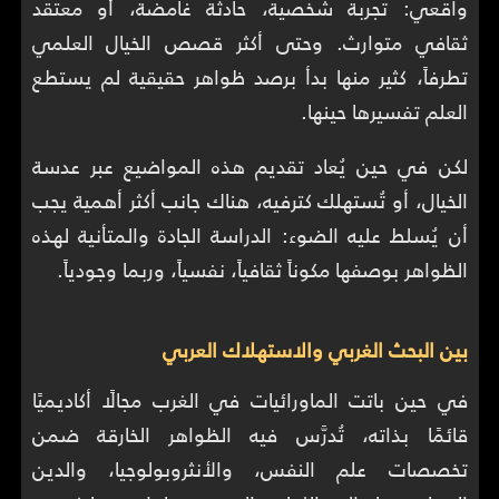
واقعي: تجربة شخصية، حادثة غامضة، أو معتقد
ثقافي متوارث. وحتى أكثر قصص الخيال العلمي
تطرفاً، كثير منها بدأ برصد ظواهر حقيقية لم يستطع
العلم تفسيرها حينها.
لكن في حين يُعاد تقديم هذه المواضيع عبر عدسة
الخيال، أو تُستهلك كترفيه، هناك جانب أكثر أهمية يجب
أن يُسلط عليه الضوء: الدراسة الجادة والمتأنية لهذه
الظواهر بوصفها مكوناً ثقافياً، نفسياً، وربما وجودياً.
بين البحث الغربي والاستهلاك العربي
في حين باتت الماورائيات في الغرب مجالًا أكاديميًا
قائمًا بذاته، تُدرَّس فيه الظواهر الخارقة ضمن
تخصصات علم النفس، والأنثروبولوجيا، والدين