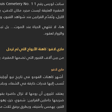
المقبرة العتيقة ليست مجرد مكان للدفن،
الليل، وتُقدّم القرابين عند شواهد القبور،
هنا، لا تنتهي الحياة عند الموت... بل ت
والزوار لعقود.
ماري لافو: كاهنة الأرواح التي لم ترحل
من بين آلاف القبور التي تضمها المقبرة، يبر
ماري لافو
أشهر كاهنات الفودو في تاريخ نيو أورلين
تُنسب إليها قدرات خارقة في الشفاء، وجلب ا
يعتقد كثيرون أن روحها لا تزال حاضرة بقوة
القبر، يهمس بأمنيته، ويطرق برفق ثلاث مرا