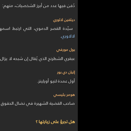
دُفن فيها عدد من أبرز الشخصيات، منهم:
ديلفين لالوري
سيّدة القصر الدموي، التي ارتبط اسمها 
لالاوري
.
بول مورفي
عبقري الشطرنج الذي يُقال إن شبحه لا يزال 
إتيان دي بور
أول عمدة لنيو أورلينز.
هومر بليسي
صاحب القضية الشهيرة في نضال الحقوق ال
هل تجرؤ على زيارتها ؟