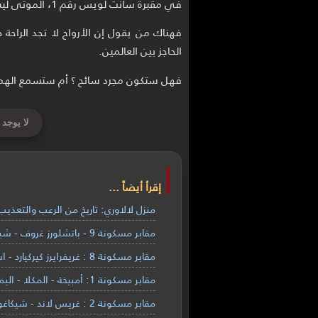
في مقبرة سانت لويس رقم 1، الموتى ليسوا وحدهم من يسكنون المكان.
فهناك من يقول إن الأرواح لا تجد الراحة 
الحاجز بين العالمين.
فهل ستكون مجرد سائح ؟ أم ستسمع الهمسة…
لا يوجد 
إقرأ أيضاً ...
منزل لالاوري: تاريخ من الرعب والتعذيب
مقابر مسكونة 9 - باتشلورز غروف - شيكاغو
مقابر مسكونة 8 : غريفرايرز كيركيارد - اسكتلندا
مقابر مسكونة 1: أمبيخة - المكلا - اليمن
مقابر مسكونة 2 : غريس لاند - شيكاغو