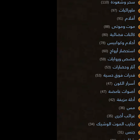
سحر وشعوذة
(110)
ماورائيات
(97)
أفلام
(91)
موت وموتى
(88)
كائنات فضائية
(80)
أحلام وكوابيس
(78)
استحضار أرواح
(60)
قصص وروايات
(59)
آثار وحضارات
(53)
قدرات فوق حسية
(53)
أسرار الكون
(47)
أصوات غامضة
(47)
أدلة مزيفة
(42)
مس
(36)
غرائب أخرى
(35)
تجارب الموت الوشيك
(34)
جنس
(31)
شلل نوم