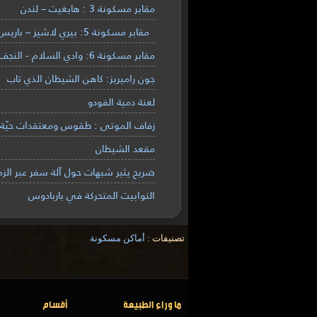
مقابر مسكونة 3 : هايغيت – لندن
مقابر مسكونة 5: بيري لاشيز – باريس
مقابر مسكونة 6: وادي السلام - النجف
جون راميريز: كاهن الشيطان الذي تاب
لعنة دمية الفودو
زفاف الموتى : طقوس ومعتقدات حيّة م
مقعد الشيطان
ضريح يثير شبهات حول آلة سفر عبر الز
التوابيت المتحركة في باربادوس
تصنيفات :
أماكن مسكونة
ما وراء الطبيعة
أقسام