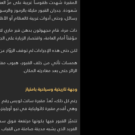
المقبرة شهدت طقوساً غريبة على مرّ العق
شعوذة. جدران القبور مليئة بالرموز والرسوم
رسائل، وحتى أدوات غريبة كالعظام أو الأظا
ذات مرة، قام مجهولون بدهن قبر ماري لاف
مؤقتاً أمام العامة، واقتصار الزيارة على ا
لكن حتى هذه الإجراءات لم توقف الزوّار
همسات تأتي من خلف القبور، هبوب مفاجئ
الزائر حتى بعد مغادرته المكان.
وجهة تاريخية وسياحية بامتياز
وهي أقدم مقبرة كاثوليكية في نيو أورلينز، ب
تتميّز القبور فيها بكونها مرتفعة فوق 
الفريد الذي يشبه مدينة صامتة من القباب و