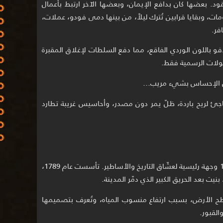
ود. بعضها كان بدافع الإيمان، وبعضها الآخر ارتبط بأعمال
ات، وبقايا قرابين تُترك ليلاً، من بينها دمى فودو، عملات،
فر.
و باللون الوردي الفاقع، مما دفع السلطات لإغلاق المقبرة
لجولات الرسمية فقط.
 عن الإحساس بشيء مريب…
 لريح باردة، ظلّ يمر دون مصدر، وأحاسيس غريبة تطارد
رغم كل ذلك، تُعدّ مقبرة سانت لويس رقم 1 وجهة رئيسية لعشّاق التاريخ والأساطير. تأسست عام 1789،
نيت بعد الحريق الكبير الذي دمّر المدينة.
سطح الأرض، بسبب ارتفاع منسوب المياه، وتُعرف بتصميمها
القبور.