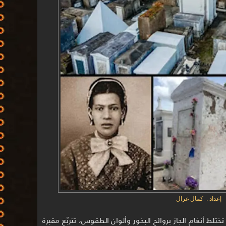
إعداد : كمال غزال
ختلط أنغام الجاز بروائح البخور وألوان الطقوس، تتربّع مقبرة