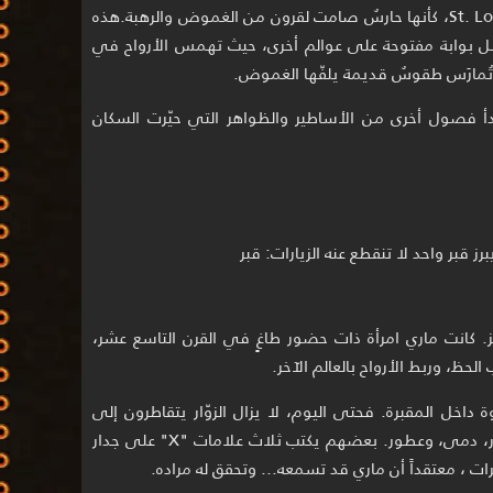
سانت لويس رقم 1 St. Louis Cemetery No. 1، كأنها حارسٌ صامت لقرون من الغموض والرهبة.هذه
 بل بوابة مفتوحة على عوالم أخرى، حيث تهمس الأرواح في
 وتُمارَس طقوسٌ قديمة يلفّها الغموض.
بدأ فصول أخرى من الأساطير والظواهر التي حيّرت السكان
ز قبر واحد لا تنقطع عنه الزيارات: قبر
ز. كانت ماري امرأة ذات حضور طاغٍ في القرن التاسع عشر،
لحظ، وربط الأرواح بالعالم الآخر.
 داخل المقبرة. فحتى اليوم، لا يزال الزوّار يتقاطرون إلى
ضريحها حاملين القرابين: شموع، خرز، زهور، دمى، وعطور. بعضهم يكتب ثلاث علامات "X" على جدار
ت ، معتقداً أن ماري قد تسمعه... وتحقق له مراده.