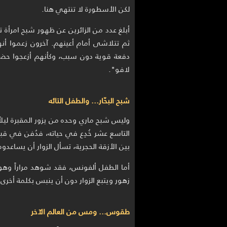
لكن الأسطورة لا تنتهي هنا.
أبلغ عدد من الزائرين عن ظهور شبح امرأة ت
ثم تتلاشى أمام أعينهم. آخرون زعموا 
دفعة قوية دون سبب، وكأنهم أزعجوا حضورا
لافو".
شبح البحّار... والطفل التائه
وليس شبح ماري وحده من يزور المقبرة ليلاً
التاسع عشر خُدِع في حياته، فدُفن في قبر 
بين الأزقة الحجرية، تسأل الزوار أن يساعدوه
أما الطفل ألفونس، فقد شوهد مراراً وهو
زهور ويتبع الزوار دون أن ينبس بكلمة أخر
طقوس... ومس من العالم الآخر