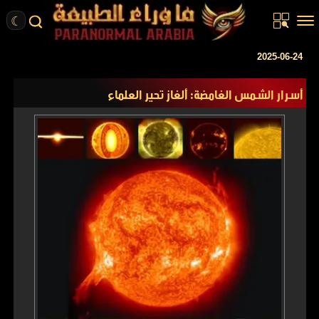
☾
الرئيسية
2025-06-24
مقالات
أسرار الشمس الغامضة: ألغاز تحير العلماء
قصص واقعية
أخبار
تحقيقات
ركن الخيال
كتب
عن الموقع
ENGLISH