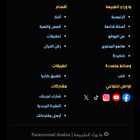
ما وراء الطبيعة
أقسام
الرئيسية
أخبار
أسئلة شائعة
قصص واقعية
عن الموقع
تحقيقات
صانعو المحتوى
ركن الخيال
English
وسائط متعددة
تطبيقات
كتب
تطبيق بارابيا
تواصل اجتماعي
مشاركات
شارك تجربتك
النشرة البريدية
أرسل مقترحاتك
©
ما وراء الـطـبـيعـة | Paranormal Arabia