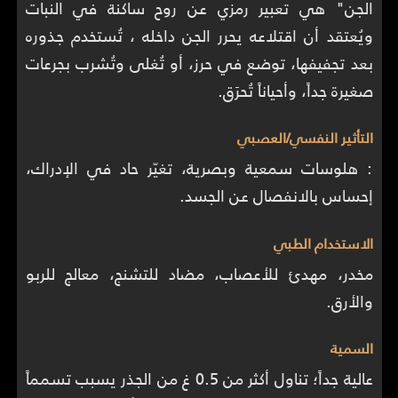
الجن" هي تعبير رمزي عن روح ساكنة في النبات
ويُعتقد أن اقتلاعه يحرر الجن داخله ، تُستخدم جذوره
بعد تجفيفها، توضع في حرز، أو تُغلى وتُشرب بجرعات
صغيرة جداً، وأحياناً تُحرَق.
التأثير النفسي/العصبي
: هلوسات سمعية وبصرية، تغيّر حاد في الإدراك،
إحساس بالانفصال عن الجسد.
الاستخدام الطبي
مخدر، مهدئ للأعصاب، مضاد للتشنج، معالج للربو
والأرق.
السمية
عالية جداً؛ تناول أكثر من 0.5 غ من الجذر يسبب تسمماً