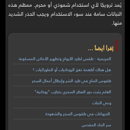
يُعد ترويجًا لأي استخدام شعوذي أو محرم. معظم هذه
النباتات سامة عند سوء الاستخدام ويجب الحذر الشديد
منها.
إقرأ أيضاً ...
المريمية : طقس لطرد الأرواح وتطهير الأماكن المسكونة
هل هناك أطعمة تعزز الروحانيات أو الماورائيات ؟
طقوس الملح في طرد الشر وإبطال أعمال السحر
العلم يثبت دور الفطر السحري بتجارب "روحانية"
وعي النبات
الحيوانات في طقوس السحر والشعوذة
سر الماء المقدس