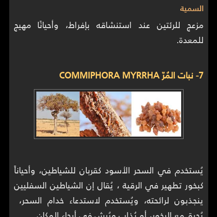
السمية
مزعج للرئتين عند استنشاقه بإفراط، وأحيانًا مهيج
للمعدة.
7- نبات المُرّ COMMIPHORA MYRRHA
يُستخدم في السحر الأسود كقربان للشياطين، وأحياناً
كبخور تطهير في الرقية ، يُقال إن الشياطين السفليين
ينجذبون لرائحته، ويُستخدم لاستدعاء خدام السحر،
يُحرق مع البخور، أو يُذاب ويُرش في أرجاء المكان.