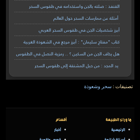
القنفذ : صلته بالجن واستخدامه في طقوس السحر
أمثلة عن ممارسات السحر حول العالم
أبرز شخصيات الجن في طقوس السحر العربي
كتاب "مفتاح سليمان" : أبرز مرجع في الشعوذة الغربية
هل يخاف الجن من السكين ؟ .. رمزية النصل في الطقوس
يد المجد : من حبل المشنقة إلى طقوس السحر
تصنيفات :
سحر وشعوذة
ما وراء الطبيعة
أقسام
الرئيسية
أخبار
أسئلة شائعة
قصص واقعية