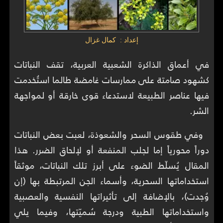
إعداد : كمال غزال
في أعماق الذاكرة الشعبية العربية، تقف النباتات
كشهود صامتة على ممارسات غامضة طالما استُخدمت
فيها عناصر الطبيعة لاستدعاء قوى خارقة أو لمواجهة
الشر.
وفي طقوس السحر والشعوذة، لعبت بعض النباتات
دوراً محورياً إما لجلب المنفعة أو لإلحاق الضرر. هذا
المقال يُسلّط الضوء على أبرز تلك النباتات، موثقاً
استخداماتها السحرية، وأسماء الجن المرتبطة بها (إن
وُجدت)، بالإضافة إلى تأثيراتها النفسية والعصبية
واستخداماتها الطبية ودرجة سُميّتها، وفيما يلي