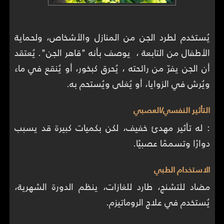
يُستخدم لطرد الجن من المنازل والأشخاص، ولحماية
الأطفال من التابعة ، يوصف بأنه "قاهر الجن". يُعتقد
أن الجن يفرّ من رائحته ، يُحرق كبخور، أو يُنقع في ماء
ويُرش في الزوايا، أو يُغلى ويُستحم به.
التأثير النفسي/العصبي
: له تأثير مهدئ خفيف، لكن بكميات كبيرة قد يسبب
دوارًا وتسممًا عصبيًا.
الاستخدام الطبي
مضاد للتشنج، طارد للغازات، ينظم الدورة الشهرية،
يُستخدم في علاج الروماتيزم.