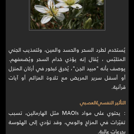
يُستخدم لطرد السحر والحسد والعين، ولتعذيب الجني
المتلبّس ، يُقال إنه يؤذي خدام السحر ويُضعفهم.
يوصف بأنه "مبيد الجن"، يُحرق كبخور في أركان المنزل
أو أسفل سرير المريض مع تلاوة العزائم أو آيات
قرآنية.
التأثير النفسي/العصبي
: يحتوي على مواد MAOIs مثل الهارمالين، تسبب
تغيّرات في المزاج والوعي، وقد تؤدي إلى الهلوسة
بجرعات عالية.