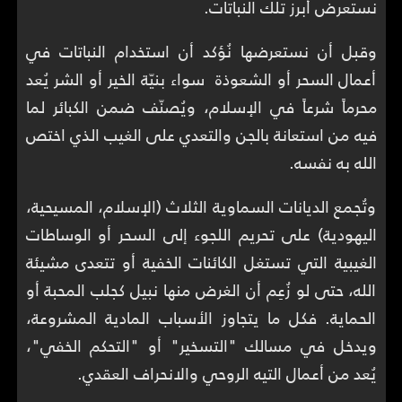
نستعرض أبرز تلك النباتات.
وقبل أن نستعرضها نُؤكد أن استخدام النباتات في
أعمال السحر أو الشعوذة سواء بنيّة الخير أو الشر يُعد
محرماً شرعاً في الإسلام، ويُصنّف ضمن الكبائر لما
فيه من استعانة بالجن والتعدي على الغيب الذي اختص
الله به نفسه.
وتُجمع الديانات السماوية الثلاث (الإسلام، المسيحية،
اليهودية) على تحريم اللجوء إلى السحر أو الوساطات
الغيبية التي تستغل الكائنات الخفية أو تتعدى مشيئة
الله، حتى لو زُعِم أن الغرض منها نبيل كجلب المحبة أو
الحماية. فكل ما يتجاوز الأسباب المادية المشروعة،
ويدخل في مسالك "التسخير" أو "التحكم الخفي"،
يُعد من أعمال التيه الروحي والانحراف العقدي.