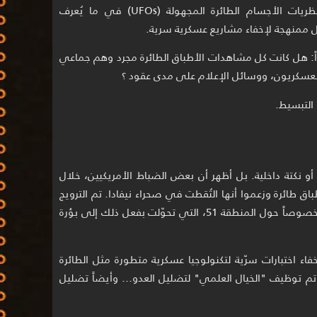
أن البنتاغون نفسه هو من روّج عمداً لنظريات الأجسام الطائرة المجهولة (UFOs) في ما يُعرف
داً: هل كانت كل مشاهدات الأطباق الطائرة مجرد وهم جماعي
العسكريون، ووسائل الإعلام على مدى عقود ؟
التبسيط.
 أو نكتة داخلية. بل أظهر أن بعض الضباط الأمريكيين، خلال
أطباق طائرة وزعموا أنها التُقطت في صحراء نيفادا. تم الترويج
لهذه "الأساطير" في الأوساط المدنية، وخصوصاً حول المنطقة 51، التي تحوّلت بفعل ذلك إلى بؤرة
اء اختبارات سرّية لتكنولوجيا عسكرية متطورة مثل الطائرة
خيف: لقد تم توظيف "الخيال العلمي" لتضليل العدو… وأيضاً تضليل