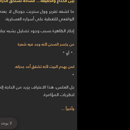
بين الخداع والحقيقة… مساحة تستحق الدرا
ما كشفه تقرير وول ستريت جورنال لا يعني
الواقعي للتغطية على أسراره العسكرية.
إنكار الظاهرة بسبب وجود تضليل يشبه عبارة
من يكسر الصحن لأنه وجد فيه شعرة
." أو "
كمن يهدم البيت لأنه تشقق أحد جدرانه.
"
بل العكس، هذا الاعتراف يزيد من الحاجة 
لنظريات المؤامرة.
وأخيراً ...
لا يوجد 