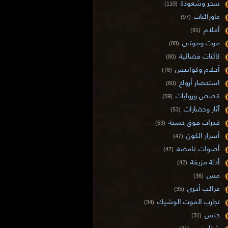
سحر وشعوذة
(110)
ماورائيات
(97)
أفلام
(91)
موت وموتى
(88)
كائنات فضائية
(80)
أحلام وكوابيس
(78)
استحضار أرواح
(60)
قصص وروايات
(59)
آثار وحضارات
(53)
قدرات فوق حسية
(53)
أسرار الكون
(47)
أصوات غامضة
(47)
أدلة مزيفة
(42)
مس
(36)
غرائب أخرى
(35)
تجارب الموت الوشيك
(34)
جنس
(31)
شلل نوم