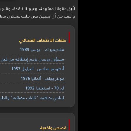
لنُبقِ عقولنا مفتوحة، وعيوننا ناقدة، وقل
وأغرب من أن يُسجن في ملف عسكري مغل
ملفات الاختطاف الفضائي
فلاديمير ك. - روسيا 1989
مسؤول روسي يزعم إختطافه من قبل الك
أنطونيو فيلاس - البرازيل 1957
غونتر وولف - ألمانيا 1976
أي 70 - اسكتلندا 1992
لبناني تختطفه "كائنات فضائية" والدلي
قصص واقعية