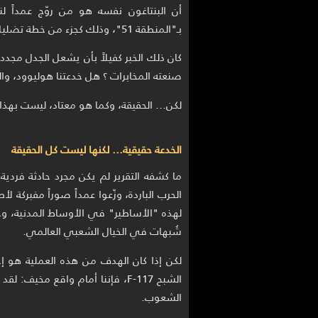
بـ"المنطقة 51"، وذلك كجزء من خطة تضليل ممنهجة لإخفاء مشاريع عسكرية سرية.
كان ذلك الخبر كفيلاً بأن يشعل الجدل مجد
صنعته المخابرات ؟ هل خدعتنا هوليوود، و
لكن… الحقيقة، وكما هو معتاد، ليست بهذا 
الخدعة حقيقية… لكنها ليست كل الحقيقة
ما كشفه التقرير لم يكن مجرد حادثة فردية
الحرب الباردة، وزّعوا عمداً صوراً مفبركة ل
شُبهات في الخيال الشعبي العالمي.
لكن إذا كان الهدف من هذه العملية هو إخف
الشبح F-117، فإننا أمام واقع م
الشعوب.