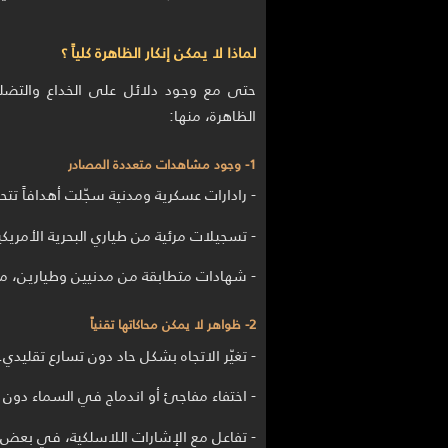
لماذا لا يمكن إنكار الظاهرة كلياً ؟
حتى مع وجود دلائل على الخداع والتضل
الظاهرة، منها:
1- وجود مشاهدات متعددة المصادر
- رادارات عسكرية ومدنية سجّلت أهدافاً تت
- تسجيلات مرئية من طياري البحرية الأمريكية (مثل حادثت
- شهادات متطابقة من مدنيين وطيارين، من
2- ظواهر لا يمكن محاكاتها تقنياً
- تغيّر الاتجاه بشكل حاد دون تسارع تقليدي.
- اختفاء مفاجئ أو اندماج في السماء دون أث
- تفاعل مع الإشارات اللاسلكية، في بعض ال