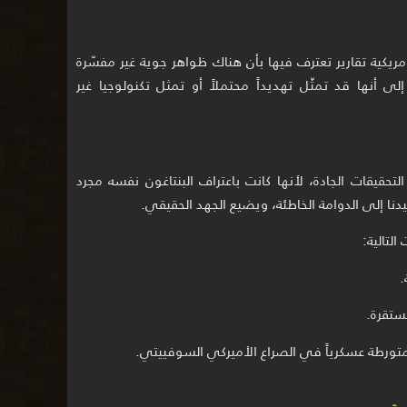
الدفاع الأمريكية تقارير تعترف فيها بأن هناك ظواهر جوية غير مفسّرة
 إلى أنها قد تمثّل تهديداً محتملاً أو تمثل تكنولوجيا غير
الآن تحييد "المنطقة 51" من التحقيقات الجادة، لأنها كانت باعتراف البنتاغون نفسه مجرد
دنا إلى الدوامة الخاطئة، ويضيع الجهد الحقيقي.
التالية:
.
ستقرة.
متورطة عسكرياً في الصراع الأميركي السوفييتي.