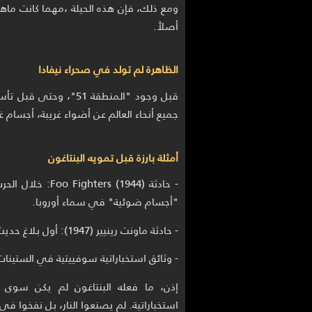
ومع ذلك، فإن هذه الحيلة ،مهما كانت ماه
أصلاً.
الظاهرة لم تولد في صحراء نيفادا
قبل وجود "المنطقة 51"
جميع أنحاء العالم عن أضواء غريبة، أجسام
أمثلة بارزة قبل تمويه البنتاغون
- حادثة rs (1944
"أجسام ضوئية" في سماء أوروبا.
- حادثة ماونت رينيير (1947): أول بلاغ حديث عن "أطباق طائرة"، على يد الطيار كينيث أرنولد.
- وثائق استخباراتية سوفييتية في الستينا
إذن، ما فعله البنتاغون لم يكن سوى رك
استخباراتية. لم يصنعوا النار، بل نفخوا في 