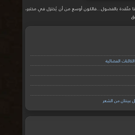
وبنا متّقدة بالفضول...فالكون أوسع من أن يُختزل في مختبر،
ق
ائنات الفضائية
ل عينتان من الشعر