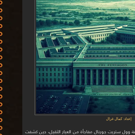
إعداد: كمال غزال
يو 2025، فجّرت صحيفة وول ستريت جورنال مفاجأة من العيار الثقيل، حين كشفت