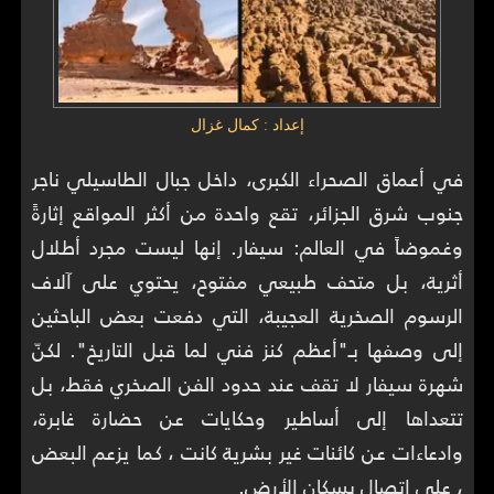
إعداد : كمال غزال
في أعماق الصحراء الكبرى، داخل جبال الطاسيلي ناجر
جنوب شرق الجزائر، تقع واحدة من أكثر المواقع إثارةً
وغموضاً في العالم: سيفار. إنها ليست مجرد أطلال
أثرية، بل متحف طبيعي مفتوح، يحتوي على آلاف
الرسوم الصخرية العجيبة، التي دفعت بعض الباحثين
إلى وصفها بـ"أعظم كنز فني لما قبل التاريخ". لكنّ
شهرة سيفار لا تقف عند حدود الفن الصخري فقط، بل
تتعداها إلى أساطير وحكايات عن حضارة غابرة،
وادعاءات عن كائنات غير بشرية كانت ، كما يزعم البعض
، على اتصال بسكان الأرض.