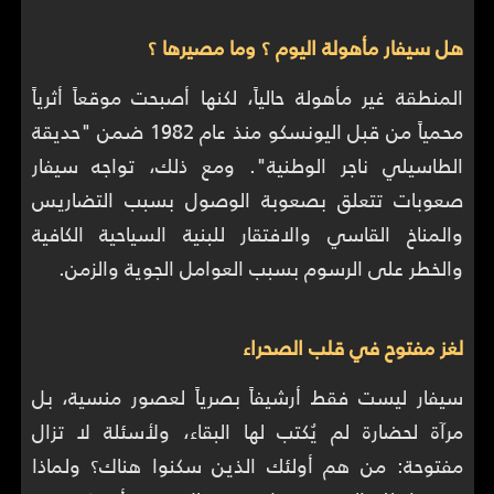
هل سيفار مأهولة اليوم ؟ وما مصيرها ؟
المنطقة غير مأهولة حالياً، لكنها أصبحت موقعاً أثرياً
محمياً من قبل اليونسكو منذ عام 1982 ضمن "حديقة
الطاسيلي ناجر الوطنية". ومع ذلك، تواجه سيفار
صعوبات تتعلق بصعوبة الوصول بسبب التضاريس
والمناخ القاسي والافتقار للبنية السياحية الكافية
والخطر على الرسوم بسبب العوامل الجوية والزمن.
لغز مفتوح في قلب الصحراء
سيفار ليست فقط أرشيفاً بصرياً لعصور منسية، بل
مرآة لحضارة لم يُكتب لها البقاء، ولأسئلة لا تزال
مفتوحة: من هم أولئك الذين سكنوا هناك؟ ولماذا