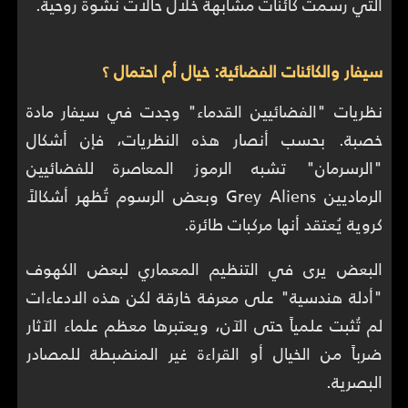
التي رسمت كائنات مشابهة خلال حالات نشوة روحية.
سيفار والكائنات الفضائية: خيال أم احتمال ؟
نظريات "الفضائيين القدماء" وجدت في سيفار مادة
خصبة. بحسب أنصار هذه النظريات، فإن أشكال
"الرسرمان" تشبه الرموز المعاصرة للفضائيين
الرماديين Grey Aliens وبعض الرسوم تُظهر أشكالاً
كروية يُعتقد أنها مركبات طائرة.
البعض يرى في التنظيم المعماري لبعض الكهوف
"أدلة هندسية" على معرفة خارقة لكن هذه الادعاءات
لم تُثبت علمياً حتى الآن، ويعتبرها معظم علماء الآثار
ضرباً من الخيال أو القراءة غير المنضبطة للمصادر
البصرية.