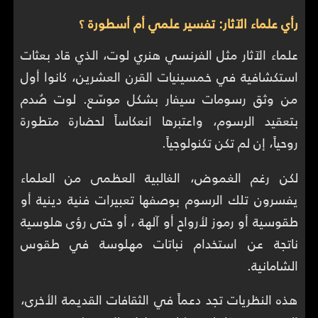
رأي علماء الآثار: تفسير علمي أم أسطورة ؟
علماء الآثار مثل الفرنسي هنري لوت، الذي قاد بعثات
استكشافية في خمسينيات القرن العشرين، كانوا أول
من وثق رسومات سيفار بشكل موسّع. لوت صُدم
بتعقيد الرسوم، واعتبرها انعكاساً لحضارة متطورة
روحياً، إن لم تكن تكنولوجياً.
لكن رغم الغموض، الغالبية العظمى من العلماء
يفسرون تلك الرسوم بوصفها تعبيرات فنية دينية أو
طقوسية أو رموز لأرواح أو آلهة ، أو حتى رؤى هلوسية
ناتجة عن استخدام نباتات مهلوسة في طقوس
الشامانية.
هذه النظريات تجد دعماً في الثقافات القديمة الأخرى،