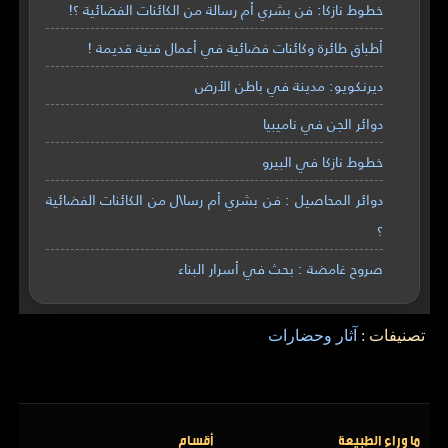
خطوط نازكا: فن بشري أم رسالة من الكائنات الفضائية ؟!
أطباق طائرة وكائنات فضائية في أعمال فنية قديمة !
ديرنكويو: مدينة في باطن الأرض
دوائر الجن في ناميبيا
خطوط نازكا في البيرو
دوائر المحاصيل : فن بشري أم رسا\ل من الكائنات الفضائية
؟
صروح غامضة : بحث في أسرار البناء
تصنيفات :
آثار وحضارات
ما وراء الطبيعة
أقسام