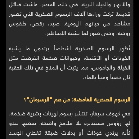
والأنهار والحياة البرية. في ذلك العصر، عاشت قبائل
قديمة تركت وراءها آلاف الرسوم الصخرية التي تصور
مشاهد من حياتهم اليومية: صيد، رقص، طقوس
روحية، وحتى صور لما يشبه الأساطير.
تُظهر الرسوم الصخرية أشخاصاً يرتدون ما يشبه
الخوذات أو الأقنعة، وحيوانات ضخمة انقرضت مثل
الفيلة والجاموس، مما يثبت أن المناخ في تلك الحقبة
كان خصباً وغنياً بالماء.
الرسوم الصخرية الغامضة: من هم "الرسرمان"؟
في كهوف سيفار، تنتشر رسوم لهيئات بشرية ضخمة،
لها رؤوس مستديرة بلا ملامح واضحة، بعضها يبدو
كأنه يرتدي خوذات أو بدلات ضيقة تغطي الجسد