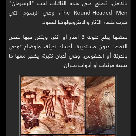
بالكامل. يُطلق على هذه الكائنات لقب "الرسرمان"
The Round-Headed Men، وهي الرسوم التي
حيرت علماء الآثار والأنثروبولوجيا لعقود.
بعضها يبلغ طوله 3 أمتار أو أكثر، ويتكرر فيها نفس
النمط: عيون مستديرة، أجساد نحيلة، وأوضاع توحي
بالحركة أو الطقوس. وفي أحيان كثيرة، يظهر معها ما
يشبه مركبات أو أدوات طيران.