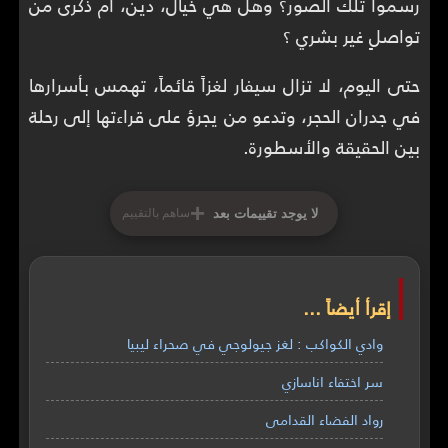
رسموا تلك الصور؟ وهل هي خيال، دين، أم ذكرى من
تواصلٍ غير بشري ؟
حتى اليوم، لا تزال سيفار لغزاً قائماً، تهمس بأسرارها
في جدران الحجر، وتدعو من يجرؤ على قراءتها إلى رحلة
بين الحقيقة والأسطورة.
+
لا يوجد تقييمات بعد
ساهم بالتقييم
إقرأ أيضاً ...
وادي الكواكب : لغز جيولوجي في صحراء ليبيا
سر اختفاء اناسازي
رواد الفضاء القدامى