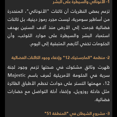
1- الأنوناكي والسيطرة على البشر
تزعم بعض النظريات أن كائنات "الأنوناكي"، المنحدرة
من أساطير سومرية، ليست مجرد رموز دينية، بل كائنات
فضائية قدِمت إلى الأرض منذ آلاف السنين بهدف
استعباد البشر والسيطرة على موارد الكوكب، وأن
الحكومات تخفي آثارهم المتبقية إلى اليوم.
2- منظمة "الماجستيك 12" وإخفاء وجود الكائنات الفضائية
ظهرت وثائق مشكوك في صحتها تزعم وجود لجنة
سرية في الحكومة الأمريكية تُعرف باسم Majestic
12، مهمتها التستر على حوادث تحطم الأطباق الطائرة
مثل حادثة روزويل، وإخفاء أدلة التواصل مع حضارات
فضائية.
3- مشروع الشيطان في "المنطقة 51"