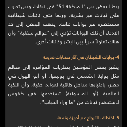
ربط البعض بين "المنطقة 51" في نيفادا، وبين تجارب
على كيانات غير بشرية، وربما حتى كائنات شيطانية
مستحضرة عبر بوابات طاقة. يذهب البعض إلى حد
الادعاء أن تلك البوابات تؤدي إلى "عوالم سفلية" وأن
هناك تعاوناً سرياً بين البشر وكائنات أخرى.
4- بوابات الشيطان في آثار حضارات قديمة
يشير بعض المؤمنين بنظريات المؤامرة إلى معالم
مثل بوابة الشمس في بوليفيا، أو أبو الهول في
مصر، باعتبارها مداخل طاقية لعوالم خفية، وأن النخبة
العالمية (أو الماسونية) تستخدمها في طقوس
لاستحضار كيانات من "ما وراء الحجاب".
5- اختطاف الأرواح عبر أجهزة رقمية