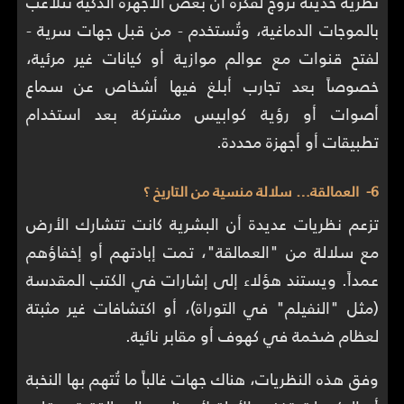
نظرية حديثة تُروّج لفكرة أن بعض الأجهزة الذكية تتلاعب
بالموجات الدماغية، وتُستخدم - من قبل جهات سرية -
لفتح قنوات مع عوالم موازية أو كيانات غير مرئية،
خصوصاً بعد تجارب أبلغ فيها أشخاص عن سماع
أصوات أو رؤية كوابيس مشتركة بعد استخدام
تطبيقات أو أجهزة محددة.
6- العمالقة… سلالة منسية من التاريخ ؟
تزعم نظريات عديدة أن البشرية كانت تتشارك الأرض
مع سلالة من "العمالقة"، تمت إبادتهم أو إخفاؤهم
عمداً. ويستند هؤلاء إلى إشارات في الكتب المقدسة
(مثل "النفيلم" في التوراة)، أو اكتشافات غير مثبتة
لعظام ضخمة في كهوف أو مقابر نائية.
وفق هذه النظريات، هناك جهات غالباً ما تُتهم بها النخبة