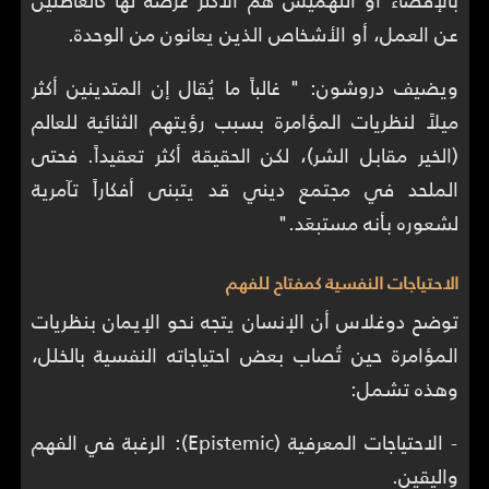
بالإقصاء أو التهميش هم الأكثر عرضة لها كالعاطلين
عن العمل، أو الأشخاص الذين يعانون من الوحدة.
ويضيف دروشون: " غالباً ما يُقال إن المتدينين أكثر
ميلاً لنظريات المؤامرة بسبب رؤيتهم الثنائية للعالم
(الخير مقابل الشر)، لكن الحقيقة أكثر تعقيداً. فحتى
الملحد في مجتمع ديني قد يتبنى أفكاراً تآمرية
لشعوره بأنه مستبعَد."
الاحتياجات النفسية كمفتاح للفهم
توضح دوغلاس أن الإنسان يتجه نحو الإيمان بنظريات
المؤامرة حين تُصاب بعض احتياجاته النفسية بالخلل،
وهذه تشمل:
- الاحتياجات المعرفية (Epistemic): الرغبة في الفهم
واليقين.