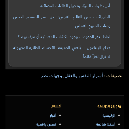
أبرز نظريات المؤامرة حول الكائنات الفضائية
الماورائيات في العالم العربي: بين أسر التفسير الديني
وغياب المنهج العقلي
لماذا تنكر الحكومات وجود الكائنات الفضائية أو مركباتهم ؟
خداع البنتاغون لا يُلغي الحقيقة: الأجسام الطائرة المجهولة
لا تزال لغزاً قائماً
تصنيفات :
أسرار النفس والعقل
,
وجهات نظر
ما وراء الطبيعة
أقسام
الرئيسية
أخبار
أسئلة شائعة
قصص واقعية