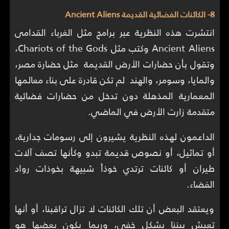
8- الكائنات الفضائية القديمة Ancient Aliens
انتشرت هذه النظرية عبر برامج مثل الغرباء القدامى
Ancient Aliens وكتب مثل Chariots of the Gods،
وتقول بأن حضارات الأرض القديمة مثل حضارة مصر،
والمايا، وسومر، والهند لم تكن قادرة على بناء معالمها
المعمارية المذهلة دون تدخل من حضارات فضائية
متقدمة زارت الأرض في الماضي.
الداعمون لهذه النظرية يشيرون إلى رسومات جدارية،
أو تماثيل، أو نصوص قديمة تبدو وكأنها تصف آلات
طيران أو كائنات ترتدي خوذاً شبيهة بخوذات رواد
الفضاء.
ويعتقد البعض أن تلك الكائنات لا تزال تراقبنا، أو أنها
تعيش بيننا بشكل خفي، وربما يكون بعضها هو