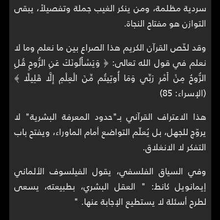
سردية مظلمة، ومن ينكر الغيب جملة وتفصيلاً، يبقى
التوازن هو مفتاح النجاة.
وقد لخّص القرآن الكريم هذا الصراع بين ما نعلم وما لا
نعلم في قول الله تعالى: ﴿ وَيَسْأَلُونَكَ عَنِ الرُّوحِ قُلِ
الرُّوحُ مِنْ أَمْرِ رَبِّي وَمَا أُوتِيتُم مِّنَ الْعِلْمِ إِلَّا قَلِيلًا ﴾
(الإسراء: 85)
هذا الاعتراف القرآني بـ"حدود المعرفة البشرية" لا
يروّج للجهل، بل يُعلّم التواضع أمام الماوراء، ويفتح باب
التفكر لا الانغلاق.
وفي السياق الفلسفي، يقول الفيلسوف الألماني
إيمانويل كانط: " العقل البشري، بطبيعته، يسعى
لطرح أسئلة لا يستطيع الإجابة عنها. "