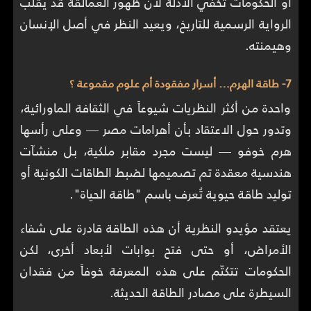
أو الحكومات تخفي الأدلة لأن ظهور العمالقة قد يقلب
الرواية الرسمية للتاريخ، ويعيد النظر في أصل الإنسان
وهيمنته.
7- طاقة الهرم… أسرار مفقودة أم علوم مقموعة ؟
واحدة من أكثر النظريات شيوعاً في الثقافة الماورائية،
وتدور حول الاعتقاد بأن أهرامات مصر — وعلى رأسها
هرم خوفو — ليست مجرد مقابر ملكية، بل منشآت
هندسية معقدة تم تصميمها لضبط الطاقات الكونية أو
توليد طاقة حيوية تُعرف باسم "طاقة الحياة".
يعتقد مؤيدو النظرية أن هذه الطاقة قادرة على شفاء
الأمراض، أو حتى فتح بوابات لأبعاد أخرى، لكن
الحكومات تتكتّم على هذه المعرفة خوفاً من فقدان
السيطرة على مصادر الطاقة الحديثة.