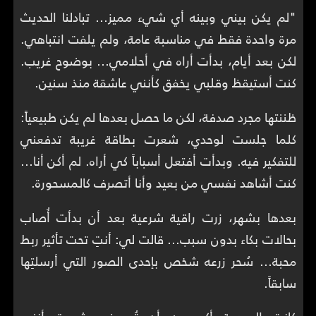
"لم يكن بيني وبينه أي شيء مميز… تبادلنا الحديث
مرة واحدة فقط في مناسبة عامة، ولم يلفت انتباهي.
لكن بعد أيام، بدأت أراه في أحلامي… بوضوح غريب.
كنت أستيقظ وقلبي يخفق كأنني عاشقة منذ سنين.
ظننتها مجرد صدفة، لكن ما حصل بعدها لم يكن طبيعياً:
كلما جلست لوحدي، شعرت بطاقة غريبة تدفعني
للتفكير فيه. وبدأت أفتعل أسباباً كي أراه. لم أكن أنا…
كنت أشاهد نفسي من بعيد وأنا أتصرف كالمسحورة.
بعدها بشهر، زرت راقية شرعية بعد أن بدأت أُصاب
بحالات بكاء بدون سبب… قالت لي: أنتِ تحت تأثير ربط
محبة... سُحر زرعه شخص بإحدى الصور التي أرسلتِها
سابقاً.