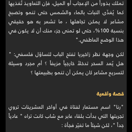
تملك بذوراً من الإعجاب أو الميل، فإن التعاويذ تُغذيها
كما يُغذّى النبات بالماء والشمس حتى تنمو وتصبح
مشاعر لا يمكن تجاهلها ، ما تشعر به هو حقيقي
بنسبة 100%، حتى لو تمنى جزء منك أن لا يكون في
هذا الوضع العاطفي."
لكن وجهة نظر زاخيريا تفتح الباب لتساؤل فلسفي: "
هل يُعد السحر تدخلاً خارجياً مزيفاً ؟ أم مجرد وسيلة
لتسريع مشاعر كان يمكن أن تنمو بطبيعتها ؟
قصة واقعية
"رنا" اسم مستعار لفتاة في أواخر العشرينات تروي
تجربتها التي بدأت بلقاء عابر مع شاب كانت تراه " عادياً
جداً "، لكن شيئاً ما تغيّر فجأة :