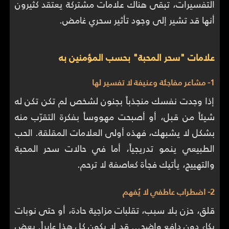
التفسيرات، تبقى هناك علامات مشتركة يعتقد كثيرون
أنها قد تشير إلى وجود تأثير سحري غامض.
علامات "سحر المحبة" بحسب المؤمنين به
1- مشاعر مفاجئة وعنيفة لا تفسير لها
إذا وجدت نفسك منجذباً بجنون لشخص لم تكن تكن له
شيئاً من قبل، أو أصبحت مهووساً بفكرة التقرّب منه
بشكل لا يشبهك، فهذه أولى العلامات المقلقة. الحب
الطبيعي ينمو تدريجياً، أما في حالات سحر المحبة
والتهييج، يأتيك فجأة كعاصفة لا ترحم.
2- اضطراب عاطفي لا يُفهم
قلق، حزن بلا سبب، تقلبات مزاجية حادة، أو حتى نوبات
بكاء دون دافع واضح… قد لا يكون كل هذا عابراً. بعض