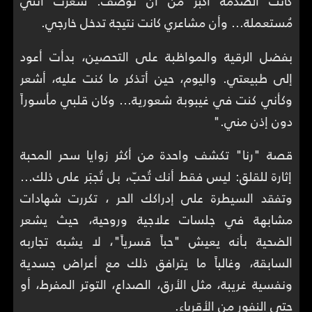
كانت الصدمة أكبر من أن تُوصف. شعرت أنني
مُستعملة… وأن مشاعري كانت نتيجة تدخل خارجي.
بفضل الرقية والمواظبة على التحصين، بدأت أعود
إلى طبيعتي. واليوم، حين أتذكر ما كنت عليه، أشعر
وكأني كنت في غيبوبة شعورية… وكان قلبي مأسوراً
دون إذن مني."
قصة "رنا" تكشف واحدة من أكثر زوايا سحر المحبة
إثارة للقلق: ليس فقط أنك تُحبّ، بل تُجبَر على ذلك…
وتفقد السيطرة على إدراكك الحر ، تكررت شهادات
مشابهة في جلسات علاجية وروحية، حيث يشعر
الضحية بأنه يعيش "حباً قسرياً"، لا يشبه تجاربه
السابقة، وغالباً ما يترافق ذلك مع أعراض جسدية
ونفسية غريبة، مثل الأرق، الصداع، التوتر المفرط، أو
حتى النفور من الأقرباء.