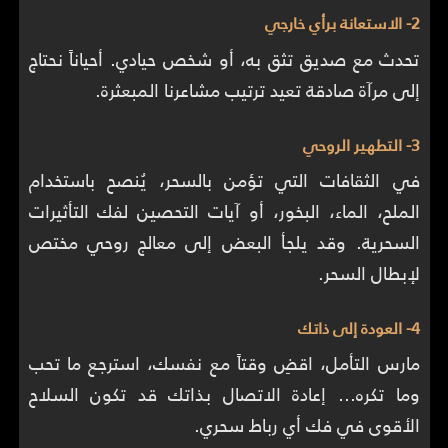
2- الاستعانة برأي خارجي
تحدث مع صديق تثق به، أو شخص حيادي. أحياناً نحتاج
إلى مرآة صادقة تعيد ترتيب مشاعرنا المبعثرة.
3- التطهير الروحي
في الثقافات التي تؤمن بالسحر، يُنصح باستخدام
الملح، الماء، البخور، أو آيات التحصين لفك التأثيرات
السحرية. وقد يلجأ البعض إلى معالج روحي مختص
لإبطال السحر.
4- العودة إلى ذاتك
مارس التأمل، اقضِ وقتاً مع نفسك، استرجع ما تحب
وما تكره… إعادة الاتصال بذاتك قد تكون السلاح
الأقوى في فك أي رباط سحري.