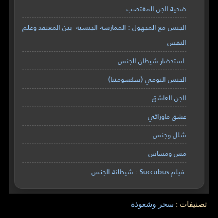
ضحية الجن المغتصب
الجنس مع المجهول : الممارسة الجنسية بين المعتقد وعلم
النفس
استحضار شيطان الجنس
الجنس النومي (سكسومنيا)
الجن العاشق
عشق ماورائي
شلل وجنس
مس ومساس
فيلم Succubus : شيطانة الجنس
تصنيفات :
سحر وشعوذة