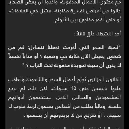
مع محتوى الأعمال المدفونة، وأكّدوا أن بعض الضحايا
عانوا من أمراض نفسية مفاجئة، فشل في العلاقات،
أو حتى نفور مفاجئ بين الأزواج.
أحد النشطاء علّق قائلاً:
"
كمية السحر التي أُخرجت تجعلنا نتساءل: كم من
شخصٍ يعيش الآن حكاية حبٍ وهمية ؟ أو عذاباً نفسياً
لا يدري أن سببه تعويذة مدفونة تحت التراب ؟
"
القانون الجزائري يُجرّم أعمال السحر والشعوذة ويُعاقب
عليها بالسجن حتى 10 سنوات، لكن ذلك لم يردع
المشعوذين والدجالين الذين يستخدمون أدواتهم
خلسة، وغالباً بطلب من أشخاص يسعون لربط قلوب لا
تحبهم… أو تفريق من لا يريدونهم أن يجتمعوا.
هذه الحادثة تؤكد أن سحر المحبة ليس مجرد خرافة، بل