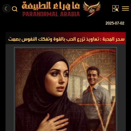
☾
الرئيسية
2025-07-02
مقالات
سحر المحبة : تعاويذ تزرع الحب بالقوة وتفكك النفوس بصمت
قصص واقعية
أخبار
تحقيقات
ركن الخيال
كتب
عن الموقع
ENGLISH