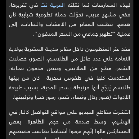
لهذه الممارسات كما نقلته
العربية نت
في تقريرها،
ففي مشهدٍ غريب، تحوّلت حملة تطوعية شبابية كان
هدفها تنظيف المقابر من الأعشاب والنفايات، إلى
عملية "تطهير جماعي من السحر المدفون".
فقد عثر المتطوعون داخل مقابر مدينة المشرية بولاية
النعامة على عدد هائل من الطلاسم، الصور، خصلات
الشعر، قطع من الملابس، وبيض مدفون بعناية،
استخدمت كلها في طقوس سحرية كان من بينها
طلاسم يُرجّح أنها مرتبطة بـسحر المحبة، بسبب طبيعة
الأدوات (صور رجال ونساء، شعر، رموز حب) وتركيبتها.
انتشرت مقاطع الفيديو على مواقع التواصل كالنار في
الهشيم، وسط صدمة من حجم الظاهرة. بعض
المشاركين قالوا إنّهم عرفوا أشخاصاً تطابقت قصصهم