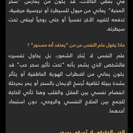
في بعض الحالات، قد يكون من يمارس "سحر
المحبة" يعاني من ميول للسيطرة أو نرجسية مرضية،
تدفعه لتقييد الآخر نفسياً أو حتى روحياً ليبقى تحت
سيطرته.
ماذا يقول علم النفس عن من "يعتقد أنه مسحور" ؟
علم النفس لا يُنكر الشعور، بل يحاول تفسيره
فالشخص الذي يشعر بأنه "تحت تأثير سحر حب" قد
يكون يعاني من اضطراب الهوية العاطفية أو يتأثر
بشدة ببيئة ثقافية تُرسخ الإيمان بالسحر أو يمر بمرحلة
انفصام نفسي بين العقل والقلب وهنا تأتي الحاجة
للجمع بين العلاج النفسي والروحي، دون استبعاد
أحدهما.
الحب الحقيقي لا يُسقى بسحر