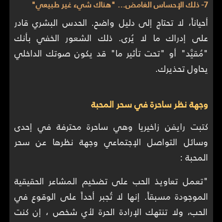
7- ذلك الإحساس الغامض… "هناك شيء غير طبيعي"
أحياناً، لا تحتاج إلى دليل واضح. الحدس البشري قادر
على إدراك ما لا يُرى. ذلك الشعور الخفي بأنك
"مُقيَّد" أو "تحت تأثير ما" قد يكون صوتك الداخلي
يحاول تحذيرك.
وجهة نظر ساحرة في سحر المحبة
كتبت رايفن زاخيريا وهي ساحرة محترفة في إحدى
وسائل التواصل الإجتماعي وجهة نظرها عن سحر
المحبة :
"تعمل تعاويذ الحب على تضخيم المشاعر الحقيقية
الموجودة مسبقاً. إنها لا تُجبر أحداً على الوقوع في
الحب، ولا تنتهك الإرادة الحرة لأي شخص ، إن كنت