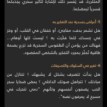
المتكررة، قد يُفسر ذلك كإشارة لتأثير سحري يجذبكما
قسرياً لبعضكما.
5- أعراض جسدية عند التفكير به
هل تشعر بدفء مفاجئ، أو خفقان في القلب، أو وخز
في جسدك كلما فكّرت به ؟ ليست كلها أوهام…
فهناك من يؤمن أن الطقوس السحرية قد تزرع بصمة
طاقية تُحفَّز بمجرد التفكير بالشخص المقصود.
6- تغير في السلوك والتصرفات
هل بدأت تتصرف بشكل لا يشبهك ؟ تتنازل عن
مبادئك ؟ تتجاهل صوتك الداخلي ؟ بعض ضحايا سحر
الحب يصفون أنفسهم وكأنهم "دمى تتحرك في
مسرح لا يعرفون نصه".