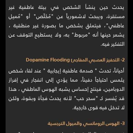
يحدث حين ينشأ الشخص في بيئة عاطفية غير
مستقرة، ويبحث لاشعورياً عن "مُخَلّص" أو "مُعيل
عاطفي"، فيتعلق بشخص ما بصورة غير منطقية ،
يشعر حينها أنه "مربوط" به، ولا يستطيع التوقف عن
التفكير فيه.
2- التحفيز العصبي المفاجئ Dopamine Flooding
أحياناً، تحدث " صدمة عاطفية إيجابية " عند لقاء شخص
يلمس احتياجاً دفيناً، مما يؤدي إلى انفجار في إفراز
الدوبامين، فينتج إحساس يشبه الهوس العاطفي ، هذا
قد يُفسر كـ "سحر حب" لأنه يحدث فجأة وبقوة، ولكن
لا تدخل فيه قوى خارجية.
3- الهوس الرومانسي والميول النرجسية