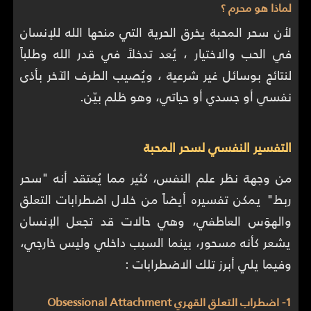
لماذا هو محرم ؟
لأن سحر المحبة يخرق الحرية التي منحها الله للإنسان
في الحب والاختيار ، يُعد تدخلاً في قدر الله وطلباً
لنتائج بوسائل غير شرعية ، ويُصيب الطرف الآخر بأذى
نفسي أو جسدي أو حياتي، وهو ظلم بيّن.
التفسير النفسي لسحر المحبة
من وجهة نظر علم النفس، كثير مما يُعتقد أنه "سحر
ربط" يمكن تفسيره أيضاً من خلال اضطرابات التعلق
والهوَس العاطفي، وهي حالات قد تجعل الإنسان
يشعر كأنه مسحور، بينما السبب داخلي وليس خارجي،
وفيما يلي أبرز تلك الاضطرابات :
1- اضطراب التعلق القهري Obsessional Attachment