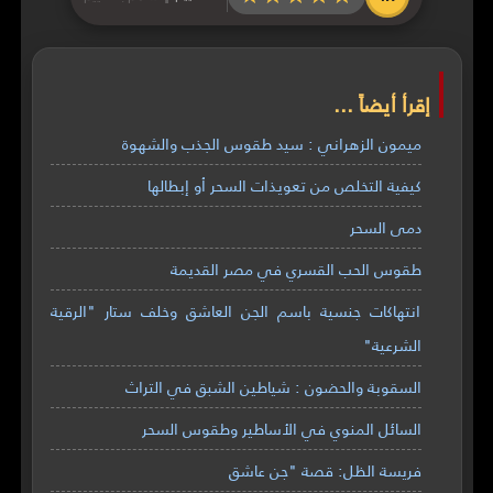
إقرأ أيضاً ...
ميمون الزهراني : سيد طقوس الجذب والشهوة
كيفية التخلص من تعويذات السحر أو إبطالها
دمى السحر
طقوس الحب القسري في مصر القديمة
انتهاكات جنسية باسم الجن العاشق وخلف ستار "الرقية
الشرعية"
السقوبة والحضون : شياطين الشبق في التراث
السائل المنوي في الأساطير وطقوس السحر
فريسة الظل: قصة "جن عاشق