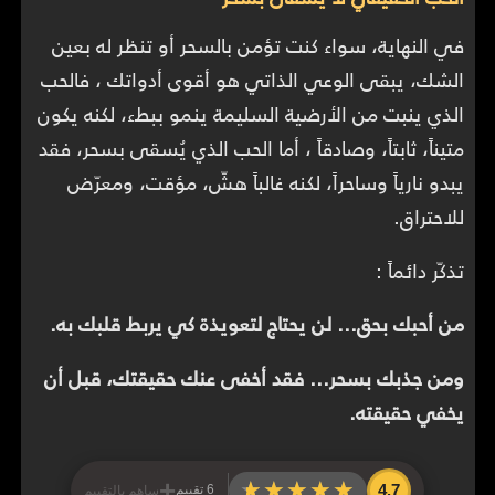
في النهاية، سواء كنت تؤمن بالسحر أو تنظر له بعين
الشك، يبقى الوعي الذاتي هو أقوى أدواتك ، فالحب
الذي ينبت من الأرضية السليمة ينمو ببطء، لكنه يكون
متيناً، ثابتاً، وصادقاً ، أما الحب الذي يُسقى بسحر، فقد
يبدو نارياً وساحراً، لكنه غالباً هشّ، مؤقت، ومعرّض
للاحتراق.
تذكّر دائماً :
من أحبك بحق… لن يحتاج لتعويذة كي يربط قلبك به.
ومن جذبك بسحر… فقد أخفى عنك حقيقتك، قبل أن
يخفي حقيقته.
+
★★★★★
★★★★★
4.7
6 تقييم
ساهم بالتقييم