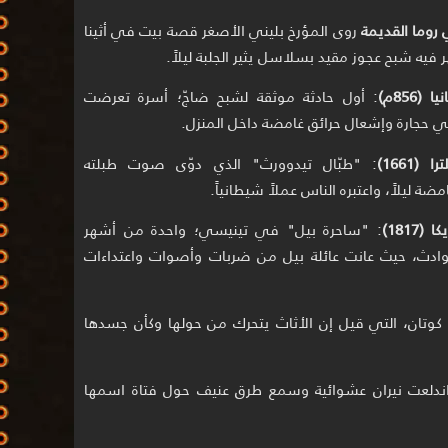
روما القديمة
روى المؤرخ بليني الأصغر قصة بيت في أثينا
 فيه شبح عجوز مقيد بسلاسل يثير الجلبة ليلاً.
ا (856م)
: أول حادثة موثقة لشبح ضاجّ؛ أسرة تعرضت
ي حجارة وإشعال حرائق غامضة داخل المنزل.
را (1661)
: "طبّال تيدوورث" الذي دوّى صوت طبلته
مضة ليلاً، واعتبره الناس عملاً شيطانياً.
 (1817)
: "ساحرة بيل" في تينيسي؛ واحدة من أشهر
وادث، حيث عانت عائلة بيل من ضربات وأصوات واعتداءات
ليك كوتان، التي قيل إن الأثاث يتحرك من حولها وكأن جسدها
اندلعت نيران عشوائية وسمع طرق عنيف حول فتاة اسمها