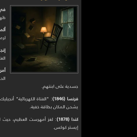
في 
ظهر
ألماني
لرم
إنجلت
الغا
أمريكا
الح
جسدية على ابنتهم.
فرنسا (1846)
: "الفتاة الكهربائية" أنجي
يشحن المكان بطاقة خفية.
كندا (1878)
: لغز أمهرست العظيم، حيث 
إيستر كوكس.