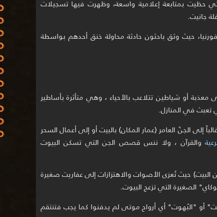
التي حظيت بمتابعة إعلامية واسعة، وظهرت فيها تسجيلات
ة جانيت.
يفورنيا، حيث وثق باحثون حادثة محاولة خنق أحدهم بواسطة
ى معذبة أو شياطين تتلاعب بالأحياء ، وهي متأثرة بأساطير
اً إلى الجنّ العامر (عمار المكان) بالبيت أو إلى أعمال السحر
عية
والقرآن ، ولا ننس قصص الجن التي تسكن البيوت
ين البيت) حيث تُعزى الأصوات والاهتزازات إلى عفاريت صغيرة
وكاي" الصغيرة التي تزعج البيوت.
يت" أو "البُهوت" أي أرواح موتى لم يدفنوا كما يجب فتنتقم