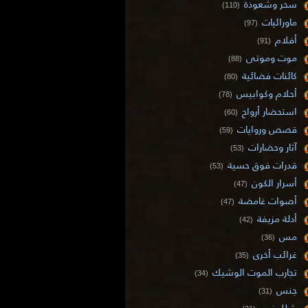
سحر وشعوذة
(110)
ماورائيات
(97)
أفلام
(91)
موت وموتى
(88)
كائنات فضائية
(80)
أحلام وكوابيس
(78)
استحضار أرواح
(60)
قصص وروايات
(59)
آثار وحضارات
(53)
قدرات فوق حسية
(53)
أسرار الكون
(47)
أصوات غامضة
(47)
أدلة مزيفة
(42)
مس
(36)
غرائب أخرى
(35)
تجارب الموت الوشيك
(34)
جنس
(31)
شلل نوم