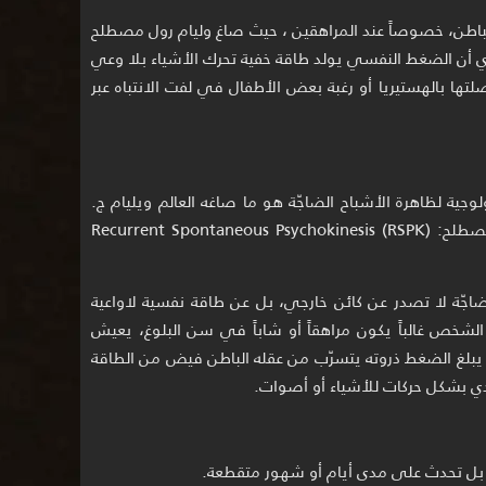
الباطن، خصوصاً عند المراهقين ، حيث صاغ وليام رول مصطلح
ة النفسية التلقائية المتكررة (RSPK)، أي أن الضغط النفسي يولد طاقة خفية تحرك الأشياء بلا وعي
ها بالهستيريا أو رغبة بعض الأطفال في لفت الانتباه عبر
ولوجية لظاهرة الأشباح الضاجّة هو ما صاغه العالم ويليام ج.
رول في ستينيات القرن العشرين، تحت مصطلح: Recurrent Spontaneous Psychokinesis (RSPK)
ضاجّة لا تصدر عن كائن خارجي، بل عن طاقة نفسية لاواعية
ص غالباً يكون مراهقاً أو شاباً في سن البلوغ، يعيش
غ الضغط ذروته يتسرّب من عقله الباطن فيض من الطاقة
دي بشكل حركات للأشياء أو أصوات.
 بل تحدث على مدى أيام أو شهور متقطعة.