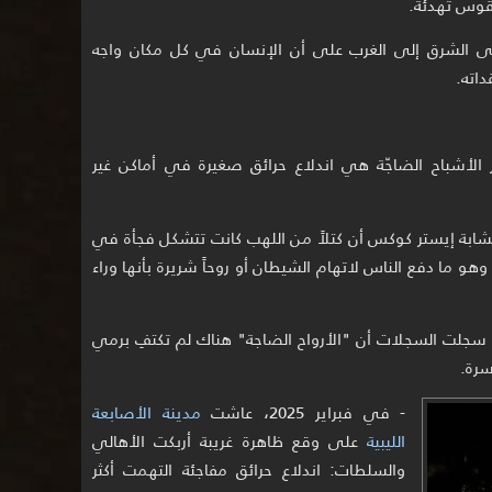
لطقوس تهدئة.
الشرق إلى الغرب على أن الإنسان في كل مكان واجه
اته.
 الأشباح الضاجّة هي اندلاع حرائق صغيرة في أماكن غير
هرست (كندا 1878)، ذكرت الشابة إيستر كوكس أن كتلاً من اللهب كانت تتشكل فجأة في
هو ما دفع الناس لاتهام الشيطان أو روحاً شريرة بأنها وراء
 أول حادثة موثقة بألمانيا عام 856م، سجلت السجلات أن "الأرواح الضاجة" هناك لم تكتفِ برمي
سرة.
- في فبراير 2025، عاشت
مدينة الأصابعة
الليبية
على وقع ظاهرة غريبة أربكت الأهالي
والسلطات: اندلاع حرائق مفاجئة التهمت أكثر