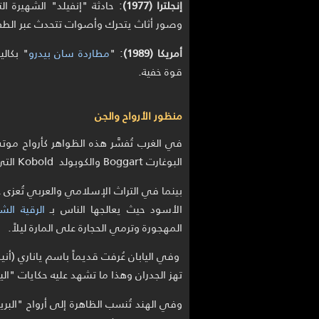
إنجلترا (1977)
: حادثة "إنفيلد" الشهيرة 
وصور أثاث يتحرك وأصوات تتحدث عبر الطفل
أمريكا (1989)
: "
مطاردة سان بيدرو
" بكال
قوة خفية.
منظور الأرواح والجن
في الغرب تُفسَّر هذه الظواهر كأرواح موت
البوغارت Boggart والكوبولد Kobold التي تعبث في المنازل.
بينما في التراث الإسلامي والعربي تُعزى غالب
الأسود حيث يعالجها الناس بـ
الرقية الشر
المهجورة وترمي الحجارة على المارة ليلاً.
وفي اليابان عُرفت قديماً باسم ياناري (أن
تهز الجدران وهذا ما تشهد عليه حكايات "الي
وفي الهند تُنسب الظاهرة إلى أرواح "البر