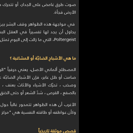
صوت طرق غامض على الجدار، أو تتحرك طاول
الأرض فجأة.
في مواجهة هذه الظواهر وقف البشر بين مص
يحاول أن يجد لها تفسيراً في العقل الب
Poltergeist، التي ما زالت إلى اليوم تمثل أحد أعقد ألغاز الماورائيات وأكثرها إثارة للرعب والجدل.
ما هي الأشباح الضاجّة أو المشاغبة ؟
المصطلح ألماني الأصل، يعني حرفياً "الر
صامت أو ظل عابر، فإن الأشباح الضاجّة 
وصخب ، تحرّك الأشياء والأثاث بعنف ، تح
بالصفع ، القرص ، شدّ الشعر أو حتى الخنق.
الأغرب أن هذه الظواهر تتمحور غالباً حول
وكأن عواطفه أو طاقته النفسية هي "مركز 
قصص موثقة تاريخياً