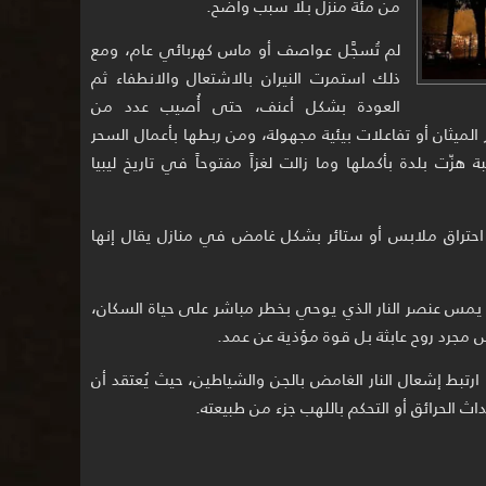
من مئة منزل بلا سبب واضح.
لم تُسجَّل عواصف أو ماس كهربائي عام، ومع
ذلك استمرت النيران بالاشتعال والانطفاء ثم
العودة بشكل أعنف، حتى أُصيب عدد من
 الميثان أو تفاعلات بيئية مجهولة، ومن ربطها بأعمال السحر
 هزّت بلدة بأكملها وما زالت لغزاً مفتوحاً في تاريخ ليبيا
احتراق ملابس أو ستائر بشكل غامض في منازل يقال إنها
ه يمس عنصر النار الذي يوحي بخطر مباشر على حياة السكان،
س مجرد روح عابثة بل قوة مؤذية عن عمد.
 ارتبط إشعال النار الغامض بالجن والشياطين، حيث يُعتقد أن
اث الحرائق أو التحكم باللهب جزء من طبيعته.