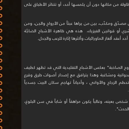
ة من مكانها دون أن يلمسها أحد، أو تتناثر الأطباق على
دّق ومكذّب، بين من يراها عبثاً من الأرواح والجن، ومن
شري أو قوانين الفيزياء، هذه هي ظاهرة الأشباح الضاجّة
وح الصاخبة" بعكس الأشباح التقليدية التي قد تظهر كطيف
عدوانية ومشاغبة وهذا يترافق مع إصدار أصوات طرق وقرع
طم الزجاج والأواني ، وأحياناً تهاجم سكان البيت جسدياً
 شخص بعينه، وغالباً يكون مراهقاً أو شاباً في سن البلوغ،
الحدث".