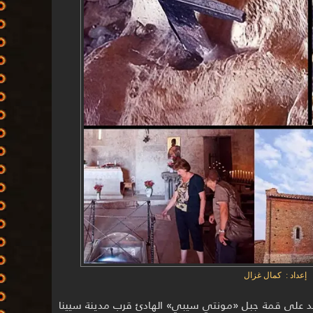
إعداد : كمال غزال
ديد على قمة جبل «مونتي سيبي» الهادئ قرب مدينة سيينا