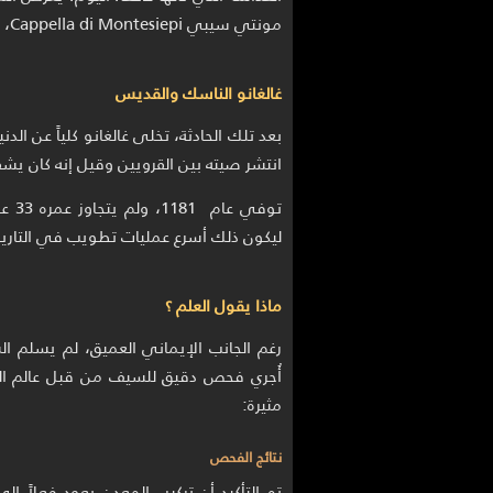
مونتي سيبي Cappella di Montesiepi، ولا يزال يجذب الزوار والباحثين من أنحاء العالم.
غالغانو الناسك والقديس
بعد تلك الحادثة، تخلى غالغانو كلياً عن ال
انتشر صيته بين القرويين وقيل إنه كان 
توفي
ليكون ذلك أسرع عمليات تطويب في التاريخ 
ماذا يقول العلم ؟
أُجري فحص دقيق للسيف من قبل عالم الكي
مثيرة:
نتائج الفحص
تم التأكيد أن تركيب المعدن يعود فعلاً إ