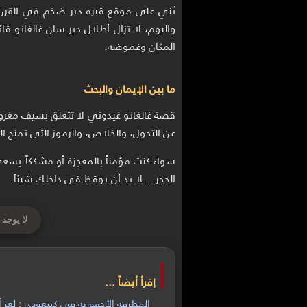
بُني على موقع قبره دير ضخم في القرن ا
واليوم، لا تزال أطلال دير سان غالغانو قا
المكان وغموضه.
ما بين الإيمان والبحث
قصة غالغانو غيدوتي لا تتعلق بسيف مغر
عن التحول، والخلاص، والرموز التي تمنح ال
سواء كنت مؤمناً بالمعجزة أو مشككاً يس
الحجر... لا بد أن يوقظ في داخلك شيئاً.
لا يوجد 
إقرأ أيضاً ...
المطرقة الأحفورية في كينغودي : لغز 