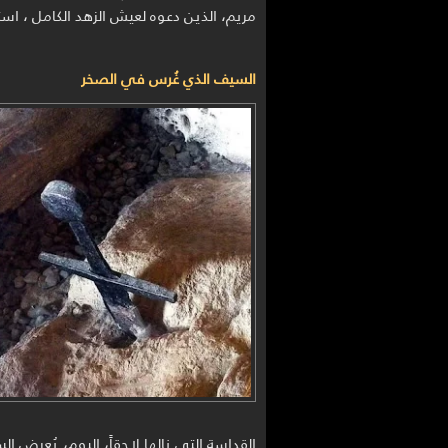
مريم، الذين دعوه لعيش الزهد الكامل ، استي
السيف الذي غُرس في الصخر
القداسة التي نالها لاحقاً، اليوم، يُعر