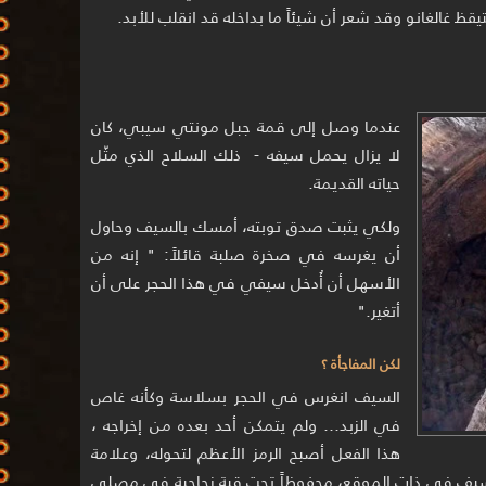
قظ غالغانو وقد شعر أن شيئاً ما بداخله قد انقلب للأبد.
عندما وصل إلى قمة جبل مونتي سيبي، كان
لا يزال يحمل سيفه - ذلك السلاح الذي مثّل
حياته القديمة.
ولكي يثبت صدق توبته، أمسك بالسيف وحاول
أن يغرسه في صخرة صلبة قائلاً: " إنه من
الأسهل أن أُدخل سيفي في هذا الحجر على أن
أتغير."
لكن المفاجأة ؟
السيف انغرس في الحجر بسلاسة وكأنه غاص
في الزبد… ولم يتمكن أحد بعده من إخراجه ،
هذا الفعل أصبح الرمز الأعظم لتحوله، وعلامة
ض السيف في ذات الموقع، محفوظاً تحت قبة زجاجية في مصلى