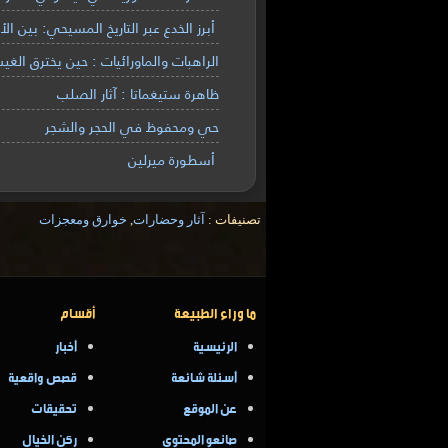
أبرز الخدع عبر التاريخ المسيحي: بين ال
الراهبات والماورائيات : حين يخترق الغيب
ظاهرة ستيغماتا : آثار الصلب
حي ومحفوظ في الحجر والشجر
أسطورة ميرلين
تصنيفات :
آثار وحضارات
,
خوارق ومعجزات
ما وراء الطبيعة
أقسام
الرئيسية
أخبار
أسئلة شائعة
قصص واقعية
عن الموقع
تحقيقات
صانعو المحتوى
ركن الخيال