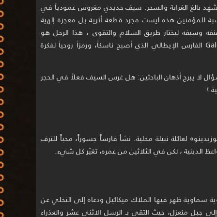
شهد بالغ الغرابة والسحر: سيف حديدي مغروس عمودياً في
سبة للمؤمنين هذه ليست مجرد قطعة أثرية بل معجزة إلهية
ه وسيفه ليختار طريق السلام والتقوى ، هذا الرجل هو
القديس غالغانو غيدوتي Galgano Guidotti الفارس الإيطالي الذي أصبح ناسكاً، ورمزاً روحياً لفكرة
ال لا يبرح أذهان الباحثين: هل غرس السيف فعلاً في الحجر
ة ؟
1148 في بلدة «تشيوزيدينو» لعائلة نبيلة محلية. نشأ فارساً جسوراً، محباً للترف
اعظ الدينية ، لكن في الثلاثين من عمره، تغيّر كل شيء.
ؤية سماوية ظهر فيها الملاك ميكائيل ودعاه إلى التخلي عن
ه إلى جبل منعزل، حيث التقى بـ الرسل الاثني عشر والعذراء