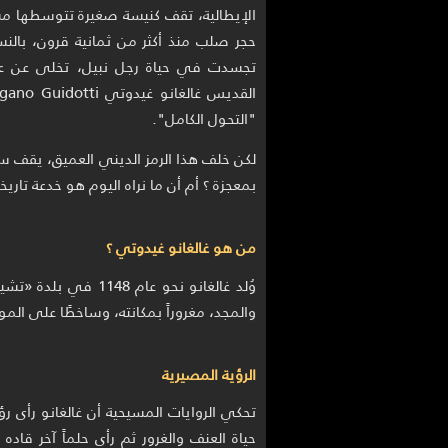
الإيطالية، تقف كنيسة صغيرة تتوسطها م
حجر صلب منذ أكثر من ثمانية قرون، بالن
تجسدت في حياة رجل نبيل، تخلى عن عنف
"التحول الكامل".
لكن خلف هذا الرمز الديني العميق، يقف سؤ
بمعجزة ؟ أم أن ما نراه اليوم هو خدعة تاريخي
من هو غالغانو غيدوتي ؟
وُلد غالغانو نحو عام 
والمجد، مغروراً بمكانته، وساخطًا على المو
الرؤية المصيرية
تحكي الروايات المسيحية أن غالغانو رأى ر
حياة العنف والغرور ثم رأى حلماً آخر قاد