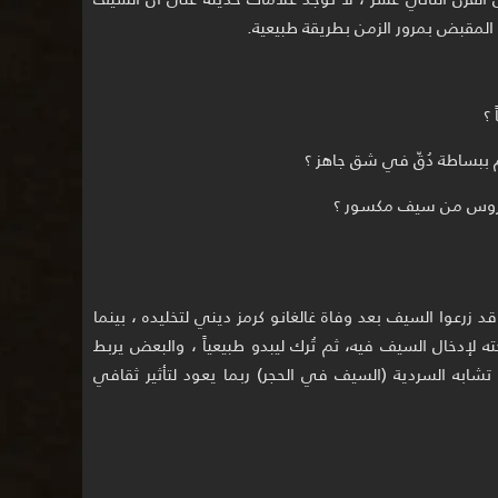
ن المقبض بمرور الزمن بطريقة طبيعية.
؟
 ببساطة دُقّ في شق جاهز ؟
 مغروس من سيف مكسور ؟
د زرعوا السيف بعد وفاة غالغانو كرمز ديني لتخليده ، بينما
ه لإدخال السيف فيه، ثم تُرك ليبدو طبيعياً ، والبعض يربط
 تشابه السردية (السيف في الحجر) ربما يعود لتأثير ثقافي