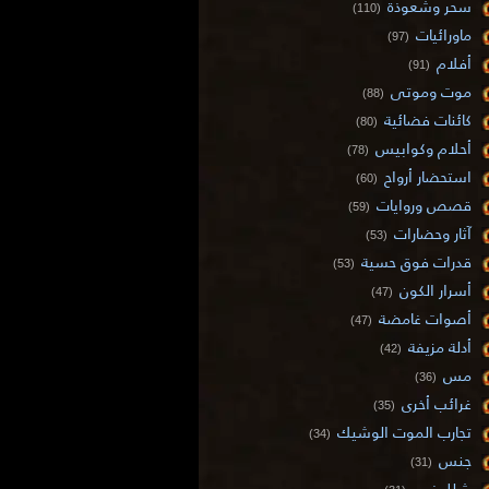
سحر وشعوذة
(110)
ماورائيات
(97)
أفلام
(91)
موت وموتى
(88)
كائنات فضائية
(80)
أحلام وكوابيس
(78)
استحضار أرواح
(60)
قصص وروايات
(59)
آثار وحضارات
(53)
قدرات فوق حسية
(53)
أسرار الكون
(47)
أصوات غامضة
(47)
أدلة مزيفة
(42)
مس
(36)
غرائب أخرى
(35)
تجارب الموت الوشيك
(34)
جنس
(31)
شلل نوم