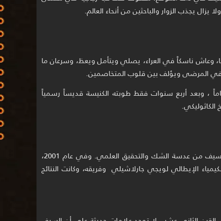
دنيا، وعاش ناسكاً في العراء، يصلي ويتأمل ويعظ، وسرعان ما
يشفي المرضى ويؤلف بين قلوب المتخاصمين.
 عام 1181، ولم يتجاوز عمره 33 عاماً ، وبعد أربع سنوات فقط طوبته الكنيسة قديساً رسمياً
الكاثوليكي.
رغم الجانب الإيماني العميق، لم يسلم السيف من عدسة الشك والتحقيق العلمي. وفي عام 2001،
مياء الإيطالي لويجي جارلاشيلي وفريقه، وكانت النتائج
لى القرن الثاني عشر ، لا توجد علامات حديثة على أن السيف