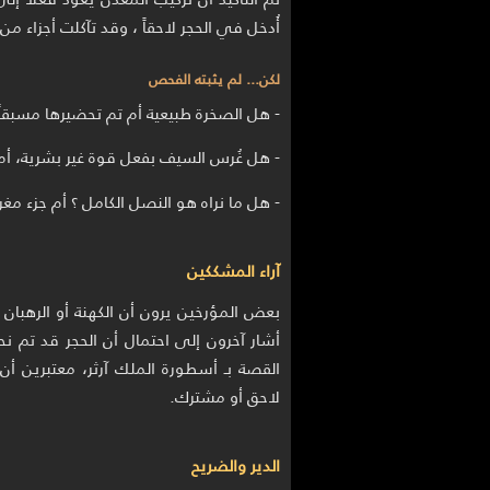
أُدخل في الحجر لاحقاً ، وقد تآكلت أجزاء م
لكن... لم يثبته الفحص
- هل الصخرة طبيعية أم تم تحضيرها مسبقاً 
- هل غُرس السيف بفعل قوة غير بشرية، أم
- هل ما نراه هو النصل الكامل ؟ أم جزء
آراء المشككين
بعض المؤرخين يرون أن الكهنة أو الرهبان ق
أشار آخرون إلى احتمال أن الحجر قد تم نحت
القصة بـ أسطورة الملك آرثر، معتبرين أن
لاحق أو مشترك.
الدير والضريح