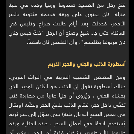
فتح رجل من الصعيد صندوقاً ورقياً وجده في علية
منزله، كان يحتوي على ورقة قديمة مكتوبة بالحبر
الأحمر، فحدثت بعد أيام حالات صراخ وتلبس في
العائلة، حتى جاء شيخ وصرّح أن الرجل "فكّ حبس جني
كان مربوطًا بطلسـم"، وأن الطقس كان ناقصاً.
أسطورة الذئب والجني والحجر الكريم
ومن القصص الشعبية الغريبة في التراث العربي،
هناك أسطورة تقول إن الذئب هو الكائن الوحيد الذي
يخشاه الجني ، ويُروى أن جنياً هارباً من مطاردة ذئب
تخفّى داخل حجر، فقام الذئب بلعق الحجر وعضّه (ويقال
في بعض النسخ أنه بال عليه) حتى تحوّل إلى حجر كريم
يُستخدم لاحقًا في أعمال السحر ، هذه الحكاية ورغم
طابعها الأسطوري رسّخت فكرة أن الجن يمكن أن