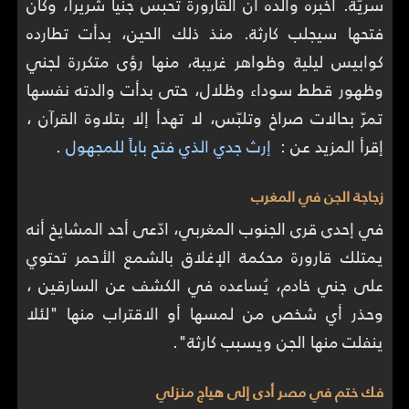
سريّة. أخبره والده أن القارورة تحبس جنياً شريراً، وكان
فتحها سيجلب كارثة. منذ ذلك الحين، بدأت تطارده
كوابيس ليلية وظواهر غريبة، منها رؤى متكررة لجني
وظهور قطط سوداء وظلال، حتى بدأت والدته نفسها
تمرّ بحالات صراخ وتلبّس، لا تهدأ إلا بتلاوة القرآن ،
إقرأ المزيد عن :
إرث جدي الذي فتح باباً للمجهول
.
زجاجة الجن في المغرب
في إحدى قرى الجنوب المغربي، ادّعى أحد المشايخ أنه
يمتلك قارورة محكمة الإغلاق بالشمع الأحمر تحتوي
على جني خادم، يُساعده في الكشف عن السارقين ،
وحذر أي شخص من لمسها أو الاقتراب منها "لئلا
ينفلت منها الجن ويسبب كارثة".
فك ختم في مصر أدى إلى هياج منزلي