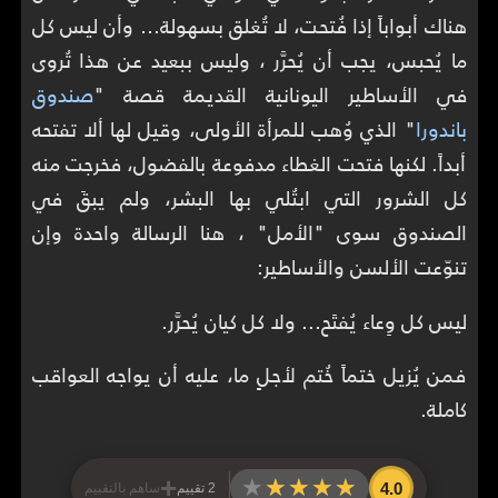
هناك أبواباً إذا فُتحت، لا تُغلق بسهولة… وأن ليس كل
ما يُحبس، يجب أن يُحرَّر ، وليس ببعيد عن هذا تُروى
في الأساطير اليونانية القديمة قصة "
صندوق
باندورا
" الذي وُهب للمرأة الأولى، وقيل لها ألا تفتحه
أبداً. لكنها فتحت الغطاء مدفوعة بالفضول، فخرجت منه
كل الشرور التي ابتُلي بها البشر، ولم يبقَ في
الصندوق سوى "الأمل" ، هنا الرسالة واحدة وإن
تنوّعت الألسن والأساطير:
ليس كل وِعاء يُفتَح... ولا كل كيان يُحرَّر.
فمن يُزيل ختماً خُتم لأجلٍ ما، عليه أن يواجه العواقب
كاملة.
+
★★★★★
★★★★★
4.0
2 تقييم
ساهم بالتقييم