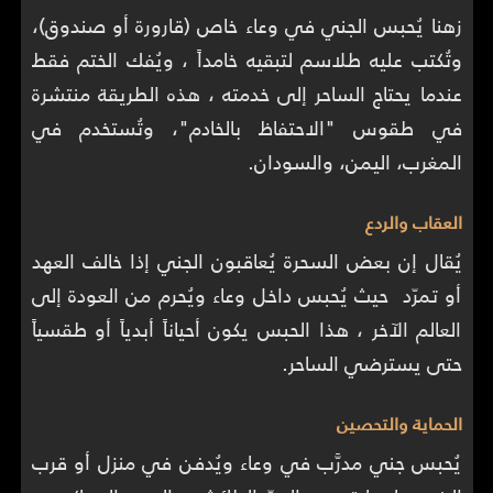
زهنا يُحبس الجني في وعاء خاص (قارورة أو صندوق)،
وتُكتب عليه طلاسم لتبقيه خامداً ، ويُفك الختم فقط
عندما يحتاج الساحر إلى خدمته ، هذه الطريقة منتشرة
في طقوس "الاحتفاظ بالخادم"، وتُستخدم في
المغرب، اليمن، والسودان.
العقاب والردع
يُقال إن بعض السحرة يُعاقبون الجني إذا خالف العهد
أو تمرّد حيث يُحبس داخل وعاء ويُحرم من العودة إلى
العالم الآخر ، هذا الحبس يكون أحياناً أبدياً أو طقسياً
حتى يسترضي الساحر.
الحماية والتحصين
يُحبس جني مدرَّب في وعاء ويُدفن في منزل أو قرب