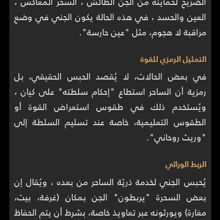
الضريح لحمايته من الجنّ الطائش ، السحر المعاكس ،
العين والحسد ، في هذه الحالة يكون الجني في وضع
مراقبة لا هجوم، مثل "عين حارسة".
التمثيل الرمزي للقوة
في بعض الحالات، لا يُقصد الحبس الحقيقي، بل
رمزية أن الساحر استطاع "إحكام سلطته" على كيان ،
ويُستخدم ذلك في طقوس استعراض القوة أو
الطقوس التعليمية، خاصة عند تسليم السلطة إلى
"وريث روحاني".
الربط الوراثي
يُحبس الجني لخدمة ذريّة الساحر من بعده ، ويُقال إن
بعض السحرة "يربطون" الجن بمكان (غرفة، بيت،
مغارة) ويورثونه عبر تعاويذ خاصة، بشرط أن يتم الحفاظ