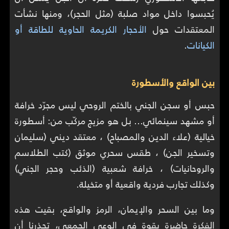
يُحبسوا داخل مواد صلبة (مثل الحجر)، ومنها نشأت
المعتقدات حول
الأحجار الكريمة الحاوية للطاقة أو
الكيانات
.
بين الواقع والأسطورة
حبس أو سجن الجني بالختم الروحي ليس مجرّد خرافة
أو مشهد سينمائي… بل هو مزيج مركّب من: أسطورة
خيالية (علاء الدين والمصباح) ، معتقد ديني (سليمان
وتسخير الجن) ، طقس سحري موثق (كتب الطلاسم
والروحانيات) ، خرافة شعبية (الذئب وحجر الجني)
وكذلك تجارب فردية واقعية أو متخيلة.
وما بين السحر والإيمان، الرمز والواقع، بقيت هذه
الفكرة حاضرة بقوة في الوعي الجمعي، تحذرنا أن