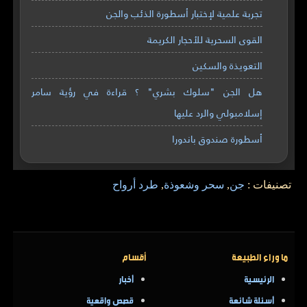
تجربة علمية لإختبار أسطورة الذئب والجن
القوى السحرية للأحجار الكريمة
التعويذة والسكين
هل الجن "سلوك بشري" ؟ قراءة في رؤية سامر
إسلامبولي والرد عليها
أسطورة صندوق باندورا
تصنيفات :
جن
,
سحر وشعوذة
,
طرد أرواح
ما وراء الطبيعة
أقسام
الرئيسية
أخبار
أسئلة شائعة
قصص واقعية