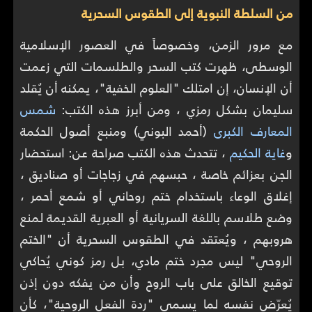
من السلطة النبوية إلى الطقوس السحرية
مع مرور الزمن، وخصوصاً في العصور الإسلامية
الوسطى، ظهرت كتب السحر والطلسمات التي زعمت
أن الإنسان، إن امتلك "العلوم الخفية"، يمكنه أن يُقلد
سليمان بشكل رمزي ، ومن أبرز هذه الكتب:
شمس
المعارف الكبرى
(أحمد البوني) ومنبع أصول الحكمة
و
غاية الحكيم
، تتحدث هذه الكتب صراحة عن: استحضار
الجن بعزائم خاصة ، حبسهم في زجاجات أو صناديق ،
إغلاق الوعاء باستخدام ختم روحاني أو شمع أحمر ،
وضع طلاسم باللغة السريانية أو العبرية القديمة لمنع
هروبهم ، ويُعتقد في الطقوس السحرية أن "الختم
الروحي" ليس مجرد ختم مادي، بل رمز كوني يُحاكي
توقيع الخالق على باب الروح وأن من يفكه دون إذن
يُعرّض نفسه لما يسمى "ردة الفعل الروحية"، كأن