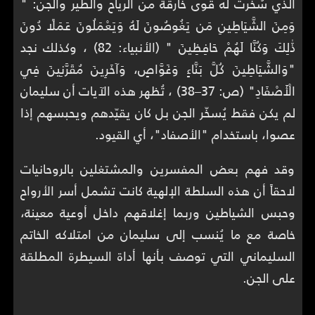
الذي سُخّرت له قوى خارقة من الرياح والطير والجن: "
وَمِنَ الشَّيَاطِينِ مَن يَغُوصُونَ لَهُ وَيَعْمَلُونَ عَمَلًا دُونَ
ذَٰلِكَ وَكُنَّا لَهُمْ حَافِظِينَ " (الأنبياء: 82) ، وكذلك نجد
"وَالشَّيَاطِينَ كُلَّ بَنَّاءٍ وَغَوَّاصٍ، وَآخَرِينَ مُقَرَّنِينَ فِي
الْأَصْفَادِ" (ص: 37–38) ، تُظهر هذه الآيات أن سليمان
لم يكن فقط يُسخّر الجن بل كان يقيّدهم ويحبسهم إذا
عصوا، باستخدام "الأصفاد"، أي القيود.
وقد فهم بعض المفسرين والمشتغلين بالروحانيات
لاحقاً أن هذه السلطة الإلهية كانت تشمل أسر الأرواح
وحبس الشياطين وربما إغلاقهم داخل أوعية معينة،
خاصة مع ما يُنسب إلى سليمان من امتلاكه الخاتم
السليماني التي توصف بأنها أداة السيطرة المطلقة
على الجن.