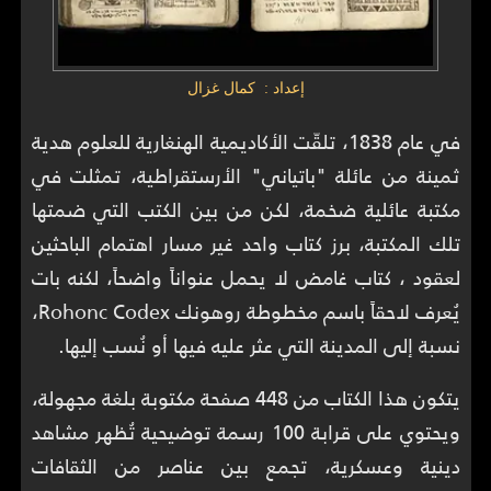
إعداد : كمال غزال
في عام 1838، تلقّت الأكاديمية الهنغارية للعلوم هدية
ثمينة من عائلة "باتياني" الأرستقراطية، تمثلت في
مكتبة عائلية ضخمة، لكن من بين الكتب التي ضمتها
تلك المكتبة، برز كتاب واحد غير مسار اهتمام الباحثين
لعقود ، كتاب غامض لا يحمل عنواناً واضحاً، لكنه بات
يُعرف لاحقاً باسم مخطوطة روهونك Rohonc Codex،
نسبة إلى المدينة التي عثر عليه فيها أو نُسب إليها.
يتكون هذا الكتاب من 448 صفحة مكتوبة بلغة مجهولة،
ويحتوي على قرابة 100 رسمة توضيحية تُظهر مشاهد
دينية وعسكرية، تجمع بين عناصر من الثقافات