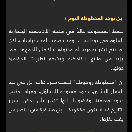
أين توجد المخطوطة اليوم ؟
تُحفظ المخطوطة حالياً في مكتبة الأكاديمية الهنغارية
للعلوم في بودابست، وقد خضعت لعدة دراسات، لكن
لم يتم نشر صورها أو محتواها بالكامل للجمهور، مما
يزيد من هالتها الغامضة ويشجع نظريات المؤامرة
حولها.
إن "مخطوطة روهونك" ليست مجرد كتاب، بل هي تحد
للعقل البشري، دعوة مفتوحة للتساؤل، ومرآة تعكس
حدود معرفتنا وفضولنا، إنها تذكير بأن بعض أسرار
التاريخ قد لا تكون مفقودة... بل مشفرة في انتظار من
يفك لغزها.