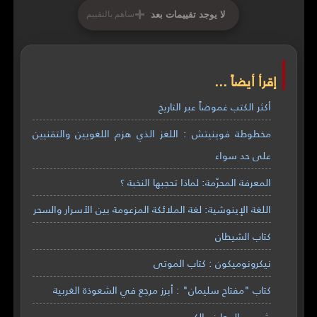
+
لا يوجد تقييمات بعد
ساهم بالتقييم
إقرأ أيضاً ...
أكثر الكتب غموضاً عبر التاريخ
مخطوطة فوينيتش : اللغز الذي هزم اللغويين والتقنيين
على حد سواء
المعرفة المحرّمة: لماذا تحجبها النخبة ؟
اللغة الإينوشية: لغة الملائكة المزعومة بين الأسرار والسحر
كتاب الشيطان
نيكرونوميكون : كتاب الموتى
كتاب "مفتاح سليمان" : أبرز مرجع في الشعوذة الغربية
شمس المعارف الكبرى