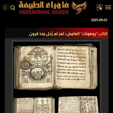
☾
الرئيسية
2025-08-03
مقالات
كتاب "روهونك" الغامض: لغز لم يُحل منذ قرون
قصص واقعية
أخبار
تحقيقات
ركن الخيال
كتب
عن الموقع
ENGLISH