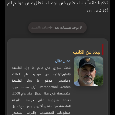
تذكرنا دائماً بأننا ، حتى في نومنا ، نطل على عوالم لم
تُكتشف بعد.
+
لا يوجد تقييمات بعد
ساهم بالتقييم
نبذة عن الكاتب
كمال غزال
باحث سوري في عالم ما وراء الطبيعة
(الماورائيات)، من مواليد عام 1971،
ومؤسس موقع ما وراء الطبيعة
Paranormal Arabia، أول منصة عربية
متخصصة في هذا المجال منذ عام 2008.
تعتمد منهجيته على دراسة الظواهر
الغامضة من منظور أنثروبولوجي مع تحليل
منظومات المعتقدات والتراث الشعبي