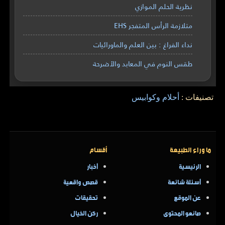
نظرية الحلم الموازي
متلازمة الرأس المتفجر EHS
نداء الفراغ : بين العلم والماورائيات
طقس النوم في المعابد والأضرحة
تصنيفات :
أحلام وكوابيس
ما وراء الطبيعة
أقسام
الرئيسية
أخبار
أسئلة شائعة
قصص واقعية
عن الموقع
تحقيقات
صانعو المحتوى
ركن الخيال