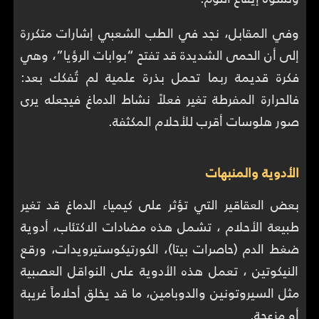
وفي المقابل، نجد في الطب الشعبي إشارات متكررة
إلى أن الحمى الشديدة قد تفتح “بوابات الرؤيا”، وهي
فكرة قديمة ربما تحمل بذرة علمية لم تُفكك بعد:
فالحرارة المفرطة تغير فعلاً نشاط الدماغ فيجعله يرى
صور هلوسات أقرب للأحلام المكثفة.
الأدوية والمنبهات
بعض العقاقير التي تؤثر على كيمياء الدماغ قد تغير
طبيعة الأحلام ، تشمل هذه مضادات الاكتئاب، أدوية
ضغط الدم (حاصرات بيتا)، الكورتيكوستيرويدات، ورقع
النيكوتين ، تعمل هذه الأدوية على النواقل العصبية
مثل السيروتونين والدوبامين، ما قد يخلق أحلاماً غريبة
أو مزعجة.