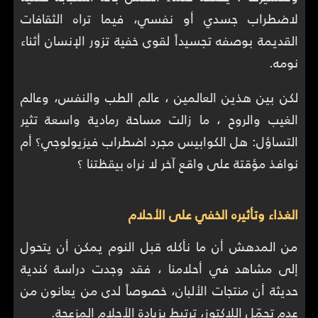
لاضطراب جسدي أو نفسي، فيما تراه الثقافات
القديمة بوصفه تجسيداً لقوى خفية تزور الإنسان أثناء
نومه.
لكن بين هذين العالمين ، عالم الطب والنفس، وعالم
الغيب والروح ، ما زالت مساحة رمادية واسعة تثير
التساؤل: هل الكوابيس مجرد اضطراب فيزيولوجي؟ أم
نوافذ مؤقتة على واقع آخر لا نراه بيقظتنا ؟
الغذاء وتأثيره الخفي على الأحلام
من المدهش أن ما نأكله قبل النوم يمكن أن يتحول
إلى مشاهد في أحلامنا ، فقد وجدت دراسة كندية
حديثة أن منتجات الألبان، خصوصاً لدى من يعانون من
عدم تحمّل اللاكتوز، ترتبط بزيادة الأحلام المزعجة.