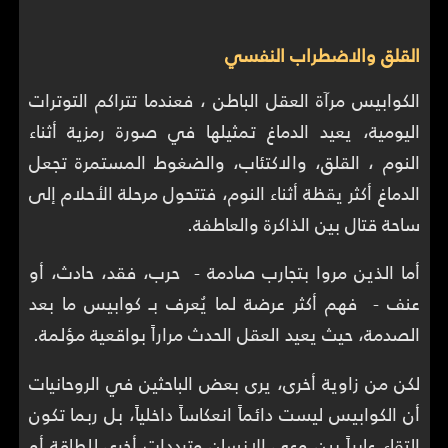
القلق والاضطراب النفسي
الكوابيس مرآة العقل الباطن ، فعندما تتراكم التوترات
اليومية، يعيد الدماغ تمثيلها في صورة رمزية أثناء
النوم ، القلق، والاكتئاب، والضغوط المستمرة تجعل
الدماغ أكثر يقظة أثناء النوم، فتتحول مرحلة الأحلام إلى
ساحة قتال بين الذاكرة والعاطفة.
أما الذين مروا بتجارب صادمة - حرب، فقد، حادث، أو
عنف - فهم أكثر عرضة لما يُعرف بـ كوابيس ما بعد
الصدمة، حيث يعيد العقل الحدث مراراً بواقعية مؤلمة.
لكن من زاوية أخرى، يرى بعض الباحثين في الروحانيات
أن الكوابيس ليست دائماً انعكاساً داخلياً، بل ربما تكون
التقاء عابراً بين وعي الإنسان وترددات أخرى للطاقة أو