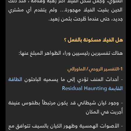
العلوي، وجعل شكل الفيلا أكثر رهبة وقتامة ، منذ ذلك
الحين بقيت الفيلا مهجورة… ولم يتقدم أي مشتري
جديد، حتى عندما طُرحت بثمن زهيد.
هل الفيلا مسكونة بالفعل ؟
هناك تفسيرين رئيسيين وراء الظواهر المبلغ عنها:
1-التفسير الروحي / الماورائي
- أحداث العنف تؤدي إلى ما يسميه الباحثون
الطاقة
القابعة Residual Haunting
- وجود كيان شيطاني قد يكون مرتبطاً بطقوس عنيفة
أُجريت في المكان
- الأصوات الهمسية وظهور الكيان بالسيف تتوافق مع