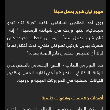
ظهور كيان شرير يحمل سيفاً
روى أحد المالكين السابقين للفيلا تجربة تكاد تبدو
سينمائية، لكنها وردت في شهادته الرسمية: " إنه
كيان شرير يحمل سيفاً… وما إن لاحظت وجوده حتى
شعرت بيدين باردتين تطوقان عنقي. كدت أختنق تماماً
لولا أن صديقي سحبني خارج الغرفة بقوة."
هذا النوع من التجارب - الخنق، الإحساس بالقبض على
الرقبة، الاختناق - يتكرر كثيراً في تقارير المس أو ظهور
الكيانات السفلية في الموروثات الدينية والروحية.
أصوات وهمسات وهمهات جنسية
لم تكن التجارب محصورة بالرجال. إذ صرحت إحدى