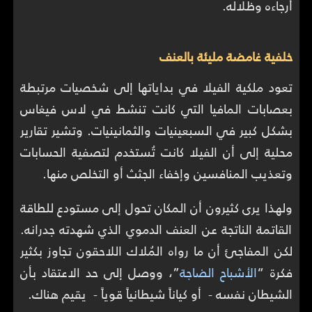
أرجاءه وظلاله.
خلفية غامضة مليئة بالعنف
تعود ملكية الفيلا في بداياتها إلى شخصيات مرتبطة
بعصابات المافيا التي كانت تنشط في لاس فيغاس
بشكل كبير في السبعينيات والثمانينيات. وتشير تقارير
محلية إلى أن الفيلا كانت تُستخدم لتصفية الحسابات
وتعذيب المنافسين وإخفاء الجثث أو التخلص منها.
ولهذا يرى كثيرون أن المكان تحول إلى مستودع للطاقة
القاتمة الناتجة عن العنف الدموي الذي شهدته جدرانه.
لكن المفاجئ أن ما رواه المُلاك اللاحقون تجاوز بكثير
فكرة “
الأشباح الضاجة
”، ووصل إلى حد الاعتقاد بأن
الشيطان نفسه - أو كياناً شيطانياً قوياً - يقيم هناك.