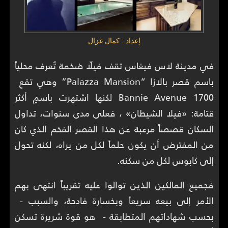
إعداد : كمال غزال
في مدينة لاس فيغاس تقف فيلّا ضخمة تُعرف محلياً
باسم قصر بالازا “Palazza Mansion” وهي تقع
1700 Bannie Avenue لكنها اشتهرت باسمٍ أكثر
قتامة: «فيلا الشيطان» ، فعلى مدى سنوات، تداول
السكان قصصاً مرعبة عن هذا القصر الفخم الذي كان
من المفترض أن يكون حلماً لكل من يراه، لكنه تحول
إلى كابوس لكل من سكنه.
فجميع المالكين الذين توالوا عليه تقريباً انتهى بهم
الأمر إلى بيعه سريعاً وبخسارة فادحة، والسبب -
بحسب شهاداتهم المتطابقة - هو قوة شريرة تسكن