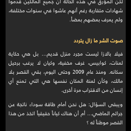
لكن المؤرق في هذه الحالة أن جميع المالكين قدموا
شهادات متقاربة رغم أنهم عاشوا في سنوات مختلفة،
ولم يعرف بعضهم بعضاً.
صوت الشر ما زال يتردد
فيلا بالازا ليست مجرد منزل قديم… بل هي حكاية
لعنات، كوابيس، غرف مخفية، وكيان لا يرغب برحيل
سكانه. ومنذ عام 2009 وحتى اليوم، بقي القصر بلا
مالك، وكأن لعنة المكان نفسها هي التي تمنع أي
إنسان من الاقتراب مرة أخرى.
ويبقى السؤال: هل نحن أمام طاقة سوداء ناتجة عن
جرائم الماضي… أم أن هناك كياناً حقيقياً اتخذ من هذا
القصر موطناً له ؟