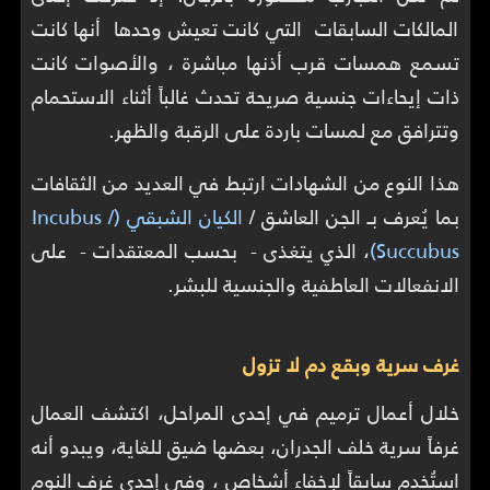
المالكات السابقات التي كانت تعيش وحدها أنها كانت
تسمع همسات قرب أذنها مباشرة ، والأصوات كانت
ذات إيحاءات جنسية صريحة تحدث غالباً أثناء الاستحمام
وتترافق مع لمسات باردة على الرقبة والظهر.
هذا النوع من الشهادات ارتبط في العديد من الثقافات
بما يُعرف بـ الجن العاشق /
الكيان الشبقي (Incubus /
Succubus)
، الذي يتغذى - بحسب المعتقدات - على
الانفعالات العاطفية والجنسية للبشر.
غرف سرية وبقع دم لا تزول
خلال أعمال ترميم في إحدى المراحل، اكتشف العمال
غرفاً سرية خلف الجدران، بعضها ضيق للغاية، ويبدو أنه
استُخدم سابقاً لإخفاء أشخاص ، وفي إحدى غرف النوم