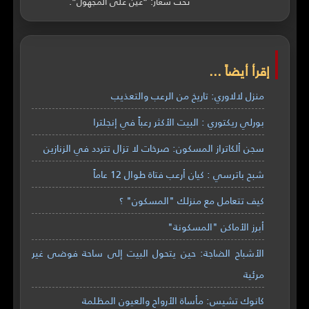
تحت شعار: “عين على المجهول”.
إقرأ أيضاً ...
منزل لالاوري: تاريخ من الرعب والتعذيب
بورلي ريكتوري : البيت الأكثر رعباً في إنجلترا
سجن ألكاتراز المسكون: صرخات لا تزال تتردد في الزنازين
شبح باترسي : كيان أرعب فتاة طوال 12 عاماً
كيف تتعامل مع منزلك "المسكون" ؟
أبرز الأماكن "المسكونة"
الأشباح الضاجة: حين يتحول البيت إلى ساحة فوضى غير
مرئية
كانوك تشيس: مأساة الأرواح والعيون المظلمة