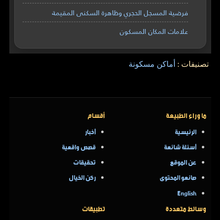
فرضية المسجل الحجري وظاهرة السكنى المقيمة
علامات المكان المسكون
تصنيفات :
أماكن مسكونة
ما وراء الطبيعة
أقسام
الرئيسية
أخبار
أسئلة شائعة
قصص واقعية
عن الموقع
تحقيقات
صانعو المحتوى
ركن الخيال
English
وسائط متعددة
تطبيقات