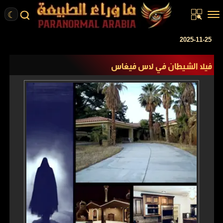
☾
الرئيسية
2025-11-25
مقالات
فيلا الشيطان في لاس فيغاس
قصص واقعية
أخبار
تحقيقات
ركن الخيال
كتب
عن الموقع
ENGLISH