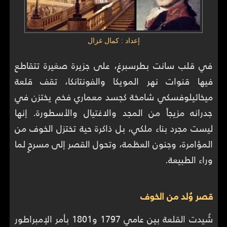
إعداد : كمال غزال
في قلب سانت بطرسبرغ، على جزيرة صغيرة تتقاطع
فيها قنوات نهر المويكا والفونتانكا، تقف قلعة
ميخائيلوفسكي شامخة كجسد معماري فخم يختزن في
جدرانه مزيجاً من المجد والاغتيال والأسطورة. إنها
ليست مجرد بناء ملكي، بل ذاكرة حية تختزل الخوف من
المؤامرة، وجنون العظمة، وتحول القصر إلى مسرحٍ لما
وراء الطبيعة.
قصر وُلد من الخوف
شُيدت القلعة بين عامي 1797 و1801 بأمر الإمبراطور