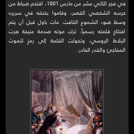
في فجر الثاني عشر من مارس 1801، اقتحم ضباط من
حرسه الشخصي القصر، وقاموا بخنقه في سريره
وسط ضوء الشموع الخافت. مات باول قبل أن يتم
افتتاح قلعته رسمياً. ترك موته صدمة عنيفة هزت
البلاط الروسي، وتحولت القلعة إلى رمزٍ للموت
المفاجئ والقدر الغادر.