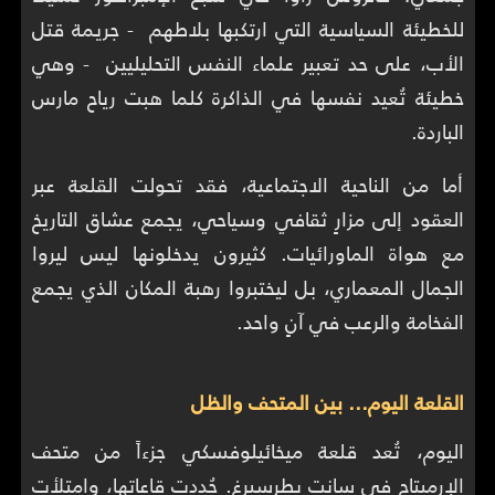
للخطيئة السياسية التي ارتكبها بلاطهم - جريمة قتل
الأب، على حد تعبير علماء النفس التحليليين - وهي
خطيئة تُعيد نفسها في الذاكرة كلما هبت رياح مارس
الباردة.
أما من الناحية الاجتماعية، فقد تحولت القلعة عبر
العقود إلى مزارٍ ثقافي وسياحي، يجمع عشاق التاريخ
مع هواة الماورائيات. كثيرون يدخلونها ليس ليروا
الجمال المعماري، بل ليختبروا رهبة المكان الذي يجمع
الفخامة والرعب في آنٍ واحد.
القلعة اليوم… بين المتحف والظل
اليوم، تُعد قلعة ميخائيلوفسكي جزءاً من متحف
الإرميتاج في سانت بطرسبرغ. جُددت قاعاتها، وامتلأت