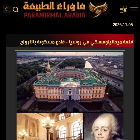
☾
الرئيسية
2025-11-05
مقالات
قلعة ميخائيلوفسكي في روسيا - قلاع مسكونة بالأرواح
قصص واقعية
أخبار
تحقيقات
ركن الخيال
كتب
عن الموقع
ENGLISH