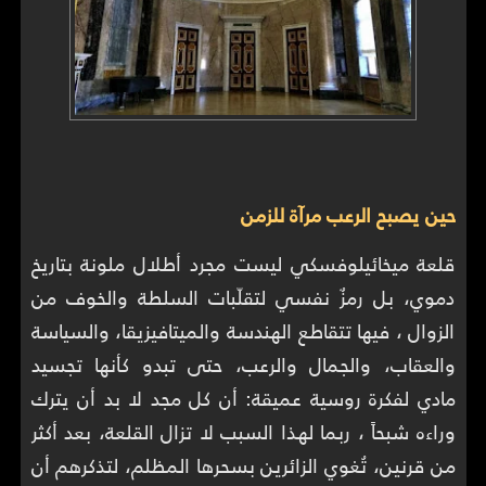
حين يصبح الرعب مرآة للزمن
قلعة ميخائيلوفسكي ليست مجرد أطلال ملونة بتاريخ
دموي، بل رمزٌ نفسي لتقلّبات السلطة والخوف من
الزوال ، فيها تتقاطع الهندسة والميتافيزيقا، والسياسة
والعقاب، والجمال والرعب، حتى تبدو كأنها تجسيد
مادي لفكرة روسية عميقة: أن كل مجد لا بد أن يترك
وراءه شبحاً ، ربما لهذا السبب لا تزال القلعة، بعد أكثر
من قرنين، تُغوي الزائرين بسحرها المظلم، لتذكرهم أن