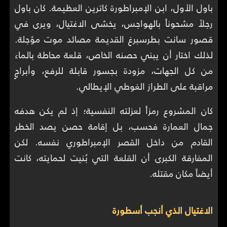
باول الأول، ابن الإمبراطورة كاترين العظيمة. كان باول
رجلاً مشحوناً بالهواجس، يخشى الاغتيال، ويرى في
قصور سانت بطرسبرغ القديمة مصائد موت مؤجلة.
لذلك اختار أن يبني حصنه الخاص، قلعة محاطة بالماء
من كل الجهات، مزودة بجسور قابلة للرفع، وأبراجٍ
مراقبة على الطراز الغوطي الإيطالي.
كان المشروع رمزاً لعزلته النفسية؛ إذ لم يكن هدفه
جمال العمارة فحسب، بل إقامة حصن يصد الخطر
القادم من داخل القصر الإمبراطوري نفسه. لكن
المفارقة الكبرى أن القلعة التي بُنيت لحمايته، كانت
أيضاً مكان مقتله.
الاغتيال الذي أنجب أسطورة