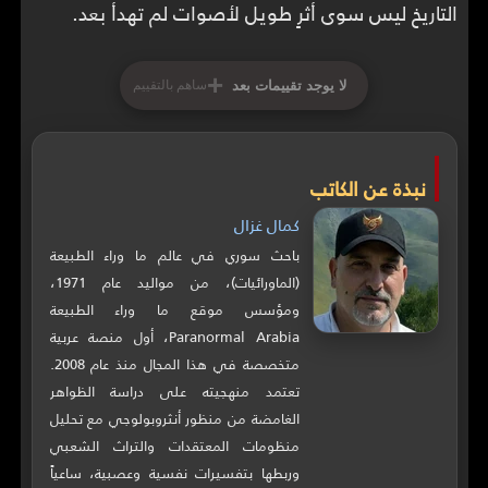
التاريخ ليس سوى أثرٍ طويل لأصوات لم تهدأ بعد.
+
لا يوجد تقييمات بعد
ساهم بالتقييم
نبذة عن الكاتب
كمال غزال
باحث سوري في عالم ما وراء الطبيعة
(الماورائيات)، من مواليد عام 1971،
ومؤسس موقع ما وراء الطبيعة
Paranormal Arabia، أول منصة عربية
متخصصة في هذا المجال منذ عام 2008.
تعتمد منهجيته على دراسة الظواهر
الغامضة من منظور أنثروبولوجي مع تحليل
منظومات المعتقدات والتراث الشعبي
وربطها بتفسيرات نفسية وعصبية، ساعياً