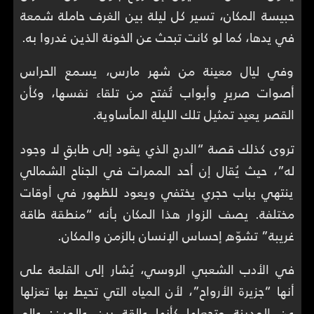
حبيسة المكان، تسير كل ليلة بين الغرف حاملة شمعة
في يدها، كما لو كانت تبحث عن الخونة الذين غدروا به.
وفي ليال معينة من شهر مارس، يسمع الحراس
أصوات صريرٍ وأبواب تُفتح من تلقاء نفسها، وكأن
القصر يعيد تمثيل تلك الليلة المأساوية.
تروى كذلك قصة “الدرج الذي يقود إلى طابقٍ لا وجود
له”، حيث يُقال إن أحد الممرات في الجناح الشمالي
ينتهي بباب حجري يختفي ويعود للظهور في أوقات
مختلفة. يصف الزوار هذا المكان بأنه “منطقة طاقة
غريبة” تشوّه إحساس الإنسان بالزمن والمكان.
في الأدب الشعبي الروسي، يُشار إلى القلعة على
أنها “جزيرة الأرواح”، لأن المياه التي تحيط بها تعزلها
عن المدينة وتجعلها كأنها عالقة بين عالمين: عالم