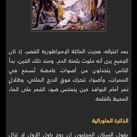
بعد اغتياله، هجرت العائلة الإمبراطورية القصر، إذ كان
الجميع يرى أنه ملوث بلعنة الدم. ومنذ ذلك الحين، بدأ
الناس يتحدثون عن أصوات غامضة تُسمع في
الممرات، وأضواء تتحرك فوق الدرج الملكي، وظلالٍ
تمر أمام النوافذ حين ينعكس ضوء القمر على الماء
المحيط بالقلعة.
الذاكرة الماورائية
يقول السكان المحليون إن روح باول الأول لا تزال