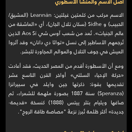
أصل الاسم والمنشأ الأسطوري
الاسم مركب من كلمتين غيلتين: Leannán (العشيق/
الحبيب) و Sídhe (سكان تلال الجان)، أي «العاشقة من
عالم الجنيات». تُعد من شعب آوس شي Aos Sí الذين
تُرجعهم الأساطير إلى نسل «تواثا دي دانان» وقد آثروا
العيش في جوف التلال والعوالم المجاورة للبشر.
ومع أن الأسطورة أقدم من العصر الحديث، فقد أعادت
«حركة الإحياء السلتي» أواخر القرن التاسع عشر
تقديمها بقوة: ذكرتها جين وايلد في سبيرانزا
(Speranza) سنة 1887 بصورة ملهمة للشعراء، ثم
صاغها ويليام بتلر ييتس (1888) كنسخة «قديمة-
جديدة» أكثر ظلمة تُبرز نزعةً "مصاصة طاقة الروح".