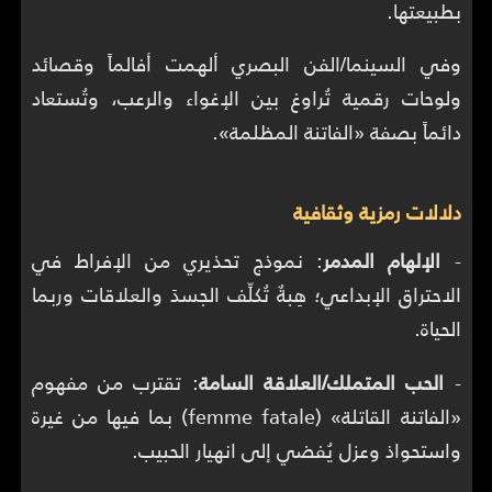
بطبيعتها.
وفي السينما/الفن البصري ألهمت أفالماً وقصائد
ولوحات رقمية تُراوغ بين الإغواء والرعب، وتُستعاد
دائماً بصفة «الفاتنة المظلمة».
دلالات رمزية وثقافية
-
الإلهام المدمر
: نموذج تحذيري من الإفراط في
الاحتراق الإبداعي؛ هِبةٌ تُكلِّف الجسدَ والعلاقات وربما
الحياة.
-
الحب المتملك/العلاقة السامة
: تقترب من مفهوم
«الفاتنة القاتلة» (femme fatale) بما فيها من غيرة
واستحواذ وعزل يُفضي إلى انهيار الحبيب.