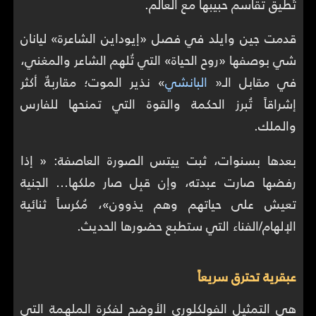
تُطيق تقاسم حبيبها مع العالم.
قدمت جين وايلد في فصل «إيوداين الشاعرة» ليانان
شي بوصفها «روح الحياة» التي تُلهم الشاعر والمغني،
في مقابل الـ«
البانشي
» نذير الموت؛ مقاربةٌ أكثر
إشراقاً تُبرز الحكمة والقوة التي تمنحها للفارس
والملك.
بعدها بسنوات، ثبت ييتس الصورة العاصفة: « إذا
رفضها صارت عبدته، وإن قبِل صار ملكها… الجنية
تعيش على حياتهم وهم يذوون»، مُكرساً ثنائية
الإلهام/الفناء التي ستطبع حضورها الحديث.
عبقرية تحترق سريعاً
هي التمثيل الفولكلوري الأوضح لفكرة الملهمة التي