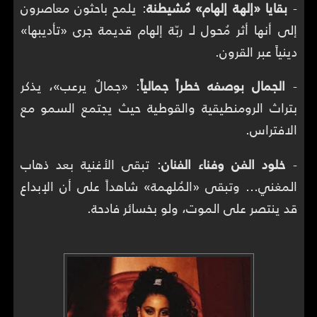
-
بقايا «إلهة إلهام» مُشيطنة
: يلمح باحثون معاصرون
إلى أنها أثر مُحول لـ ربّة إلهام قديمة جرى «تأديبها»
دينياً عبر القرون.
-
الجمال بوصفه خطراً جمالياً
: «جمالٌ يرعب»، يذكر
بتراث الرومنطيقية والقوطية حيث يجتمع السمو مع
الافتراس.
-
خلود الفن وفناء الفنان
: تبقى الأغنية بعد ذهاب
المغني… وتبقى «المُلهمة» شاهداً على أن الإبداع
قد ينتصر على الموت، ولو بخسائر فادحة.