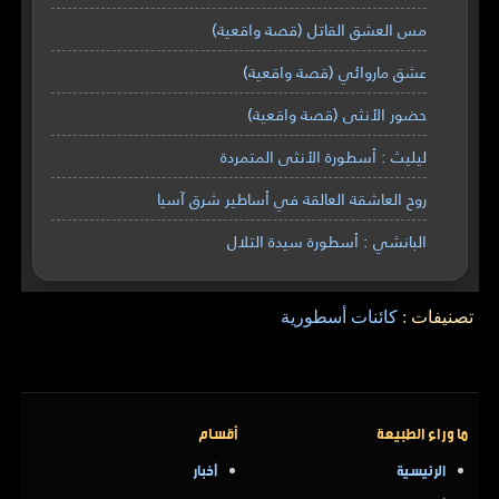
مس العشق القاتل (قصة واقعية)
عشق ماروائي (قصة واقعية)
حضور الأنثى (قصة واقعية)
ليليث : أسطورة الأنثى المتمردة
روح العاشقة العالقة في أساطير شرق آسيا
البانشي : أسطورة سيدة التلال
تصنيفات :
كائنات أسطورية
ما وراء الطبيعة
أقسام
الرئيسية
أخبار