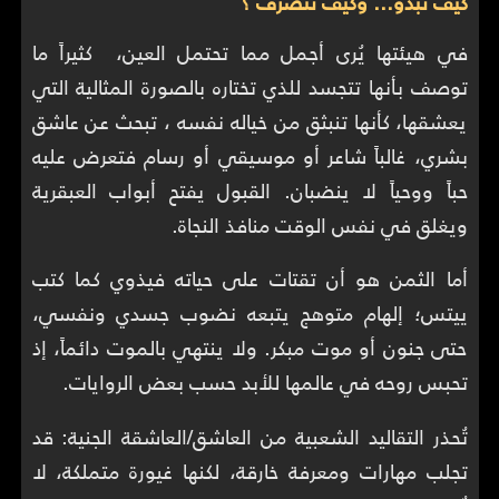
كيف تبدو… وكيف تتصرف ؟
في هيئتها يُرى أجمل مما تحتمل العين، كثيراً ما
توصف بأنها تتجسد للذي تختاره بالصورة المثالية التي
يعشقها، كأنها تنبثق من خياله نفسه ، تبحث عن عاشق
بشري، غالباً شاعر أو موسيقي أو رسام فتعرض عليه
حباً ووحياً لا ينضبان. القبول يفتح أبواب العبقرية
ويغلق في نفس الوقت منافذ النجاة.
أما الثمن هو أن تقتات على حياته فيذوي كما كتب
ييتس؛ إلهام متوهج يتبعه نضوب جسدي ونفسي،
حتى جنون أو موت مبكر. ولا ينتهي بالموت دائماً، إذ
تحبس روحه في عالمها للأبد حسب بعض الروايات.
تُحذر التقاليد الشعبية من العاشق/العاشقة الجنية: قد
تجلب مهارات ومعرفة خارقة، لكنها غيورة متملكة، لا