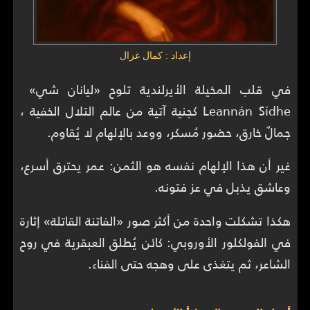
إعداد : كمال غزال
في قلب المخيلة الأيرلندية تلوح «ليانان شي»
Leannán Sídhe كجنية آتية من عالم التلال الخفية ،
جمالٌ خارق، حضور مُسكر، ووعد بالإلهام لا يُقاوم.
غير أن هذا الإلهام نفسه هو الثمن: عمر يحترق أسرع،
وعاشق يذبل في عز فتونه.
هكذا تشكلت واحدة من أكثر صور «الفاتنة القاتلة» إثارة
في الفولكلور الأوروبي: كائن يُطلق العبقرية في روح
الشاعر، ثم يتغذى على وهجه حتى الفناء.