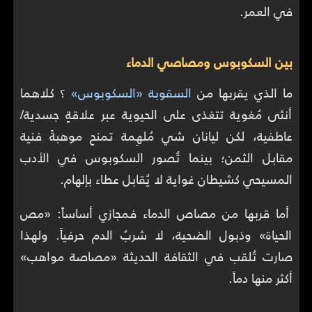
في العمر.
بين السكوبوس ومصاصي الدماء
ما الذي يقربها من
السقوبة «السكوبوس»
؟ كلاهما
أنثى مُغوية تتغذى على الحيوية عبر علاقةٍ جسدية/
عاطفية، لكن ليانان شي مُلهِمة تمنح موهبةً فنية
مقابل الثمن؛ بينما تُصور السكوبوس في الأدب
المسيحي كشيطان غواية لا يُقابل عطاء بإلهام.
أما قربها من مصاص الدماء فمجازي أساساً: «مص
الحياة» وذبول الضحية، لا شربُ الدم حرفياً. ولهذا
صارت تُلقب في الثقافة الحديثة «مصاصة مواهب»
أكثر منها دماً.