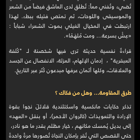
تُضيء وتُفني معاً: تُطلق لدى العاشق فيضاً من الشعر
والموسيقى واللوحات، ثم تمتص فتيله ببطء. لهذا
ارتبطت في المخيال الغيلي بموت الشعراء شباباً :
«عِشْ بسرعة… ومت مُلهَمًا».
قراءةٌ نفسية حديثة ترى فيها شخصنة لـ "كُلفة
العبقرية" ، إدمان الإلهام، العزلة، الانفصال عن الجسد
والعلاقات، وكلها أثمان عرفها مبدعون كُثر عبر التاريخ.
طرق المقاومة… وهل من فكاك ؟
تذكر حكايات مانكسية واسكتلندية قلائلَ نجوا بقوة
الإرادة والتعويذات (كالروان الأحمر)، أو بنقل «العهد»
إلى بديل يُمسك مكانهم ، خيار مظلم بقدر ما هو نادر،
حتى القصص التي تُقر بإمكان النجاة تُصورها مرةً واحدةً