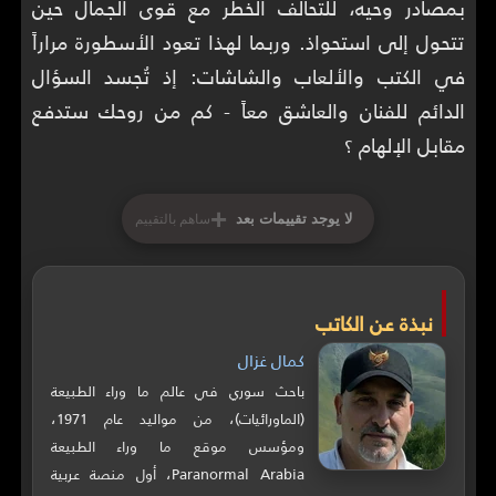
بمصادر وحيه، للتحالف الخطر مع قوى الجمال حين
تتحول إلى استحواذ. وربما لهذا تعود الأسطورة مراراً
في الكتب والألعاب والشاشات: إذ تُجسد السؤال
الدائم للفنان والعاشق معاً - كم من روحك ستدفع
مقابل الإلهام ؟
+
لا يوجد تقييمات بعد
ساهم بالتقييم
نبذة عن الكاتب
كمال غزال
باحث سوري في عالم ما وراء الطبيعة
(الماورائيات)، من مواليد عام 1971،
ومؤسس موقع ما وراء الطبيعة
Paranormal Arabia، أول منصة عربية