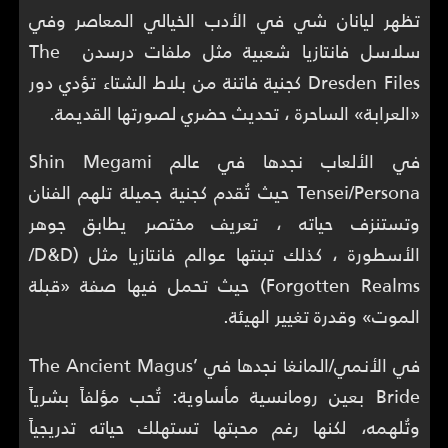
تظهر ليانان شي في الأدب الخيالي المعاصر وفي
سلاسل فانتازيا شعبية مثل ملفات درسدن The
Dresden Files كجنية فاتنة من بلاط الشتاء تؤدي دور
«العرابة» الساحرة ، تحديث حضري لصورتها القديمة.
في الألعاب نجدها في عالم Shin Megami
Tensei/Persona حيث تُقدم كجنية جميلة تلهم الفنان
وتستنزف حياته ، تعريف مختصر يطابق جوهر
الأسطورة ، كذلك تبنتها عوالم فانتازيا مثل (D&D/‏
Forgotten Realms) حيث تحمل فيها صفة «قبلة
الموت» وقدرة تغيير الهيئة.
في الأنمي/المانغا نجدها في The Ancient Magus’
Bride بعين رومانسية مأساوية: تُحب مؤلفاً بشرياً
وتُلهمه، لكنها رغم محبتها تستهلك حياته تدريجياً