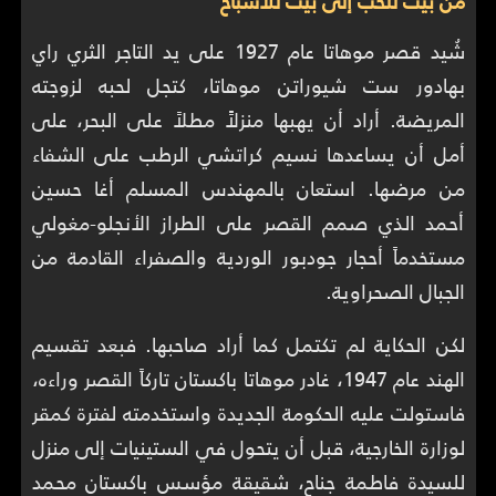
من بيت للحب إلى بيت للأشباح
شُيد قصر موهاتا عام 1927 على يد التاجر الثري راي
بهادور ست شيوراتن موهاتا، كتجل لحبه لزوجته
المريضة. أراد أن يهبها منزلاًَ مطلاً على البحر، على
أمل أن يساعدها نسيم كراتشي الرطب على الشفاء
من مرضها. استعان بالمهندس المسلم أغا حسين
أحمد الذي صمم القصر على الطراز الأنجلو-مغولي
مستخدماً أحجار جودبور الوردية والصفراء القادمة من
الجبال الصحراوية.
لكن الحكاية لم تكتمل كما أراد صاحبها. فبعد تقسيم
الهند عام 1947، غادر موهاتا باكستان تاركاً القصر وراءه،
فاستولت عليه الحكومة الجديدة واستخدمته لفترة كمقر
لوزارة الخارجية، قبل أن يتحول في الستينيات إلى منزل
للسيدة فاطمة جناح، شقيقة مؤسس باكستان محمد