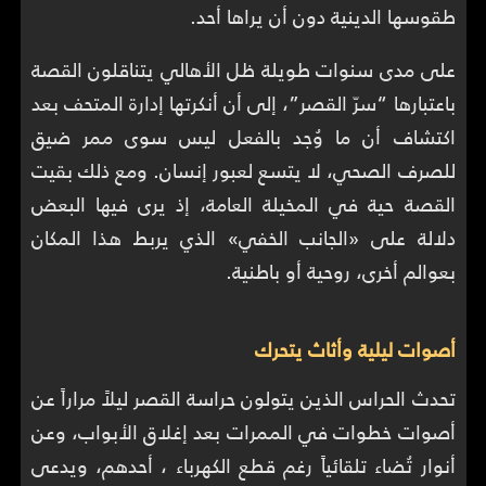
طقوسها الدينية دون أن يراها أحد.
على مدى سنوات طويلة ظل الأهالي يتناقلون القصة
باعتبارها “سرّ القصر”، إلى أن أنكرتها إدارة المتحف بعد
اكتشاف أن ما وُجد بالفعل ليس سوى ممر ضيق
للصرف الصحي، لا يتسع لعبور إنسان. ومع ذلك بقيت
القصة حية في المخيلة العامة، إذ يرى فيها البعض
دلالة على «الجانب الخفي» الذي يربط هذا المكان
بعوالم أخرى، روحية أو باطنية.
أصوات ليلية وأثاث يتحرك
تحدث الحراس الذين يتولون حراسة القصر ليلاً مراراً عن
أصوات خطوات في الممرات بعد إغلاق الأبواب، وعن
أنوار تُضاء تلقائياً رغم قطع الكهرباء ، أحدهم، ويدعى