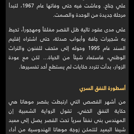
علي جناح. وعاشت فيه حتى وفاتها عام 1967، لتبدأ
مرحلة جديدة من الوحدة والصمت.
على مدى عقود تالية ظل القصر مغلقاً ومهجوراً، تحيط
به شجيرات جافة وأبواب صدئة، حتى اشتراه إقليم
السند عام 1995 وحوله إلى متحف للفنون والتراث
الوطني، فاستعاد شيئاً من الحياة… لكن مع عودة
الزوار، بدأت تتردد حكايات لم يستطع أحد تفسيرها.
أسطورة النفق السري
من أشهر القصص التي ارتبطت بقصر موهاتا هي
حكاية النفق الخفي. تقول الرواية الشعبية إن
المهندس بنى نفقاً سرياً تحت القصر يصل إلى معبد
شيفا البعيد لتتمكن زوجة موهاتا الهندوسية من أداء