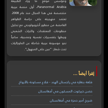
ومؤسس موقع ما وراء الطبيعة
Paranormal Arabia، أول منصة عربية
متخصصة في هذا المجال منذ عام 2008.
تعتمد منهجيته على دراسة الظواهر
الغامضة من منظور أنثروبولوجي مع تحليل
منظومات المعتقدات والتراث الشعبي
وربطها بتفسيرات نفسية وعصبية، ساعياً
نحو موسوعة عربية شاملة عن الماورائيات
تحت شعار: “عين على المجهول”.
إقرأ أيضاً ...
قلعة بنغاره في راجستان الهند - قلاع مسكونة بالأرواح
حصن خيركوت المسكون في أفغانستان
ضريح أمير حمزة في أفغانستان