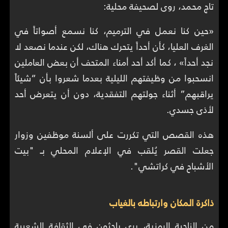
تاج محمد، روى لصحيفة محلية:
«حين كنا نعمل في الترميم، كنا نسمع أصواتاً في
الغرف العليا، كأن أحداً يتحرك هناك، لكن عندما نصعد لا
نجد أحداً» ، كما أكد أحد أمناء المتحف أن بعض العاملين
انسحبوا من وظيفتهم الليلية بعدما شعروا بأن “شيئاً
يراقبهم” أثناء جولتهم التفقدية، دون أن يتعرض أحد
لأذى جسدي.
هذه القصص التي تكررت على ألسنة موظفين وزوار
جعلت القصر يُلقب في الإعلام المحلي بـ "بيت
الأشباح في كراتشي".
ذاكرة المكان وارتباطه بالغياب
من الناحية الرمزية، يرى باحثون في الثقافة الشعبية