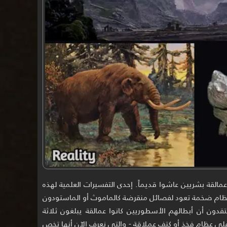
مالقة بشريين عاشوا قديماً. إحدى التفسيرات العلمية لهذه
م ضخمة تعود لفصائل منقرضة كالماموث أو الماستودون
قدون أن أبطالهم الأسطوريين كانوا عمالقة يبلغون ثلاثة
 على عظام فخذ أو كتف عملاقة - والتي نعرف الآن أنها تخص