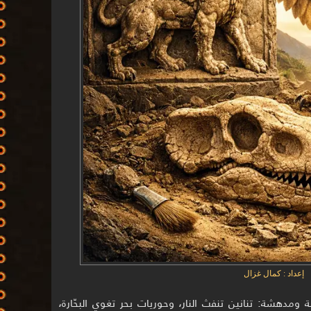
إعداد : كمال غزال
 ومدهشة: تنانين تنفث النار، وحوريات بحر تغوي البحّارة،