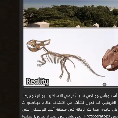
 ورأس وجناحي نسر، ذُكر في الأساطير اليونانية وغيرها.
ة الغريفين قد تكون نشأت من اكتشاف عظام ديناصورات
يان مايور، ربما عثر الرحالة في منطقة آسيا الوسطى على
أحافير لديناصور بمنقار (مثل بروتوسيراتوبس Protoceratops الذي عاش في صحراء غوبي) فظنوا