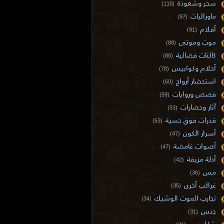
سحر وشعوذة
(110)
ماورائيات
(97)
أفلام
(91)
موت وموتى
(88)
كائنات فضائية
(80)
أحلام وكوابيس
(78)
استحضار أرواح
(60)
قصص وروايات
(59)
آثار وحضارات
(53)
قدرات فوق حسية
(53)
أسرار الكون
(47)
أصوات غامضة
(47)
أدلة مزيفة
(42)
مس
(36)
غرائب أخرى
(35)
تجارب الموت الوشيك
(34)
جنس
(31)
شلل نوم