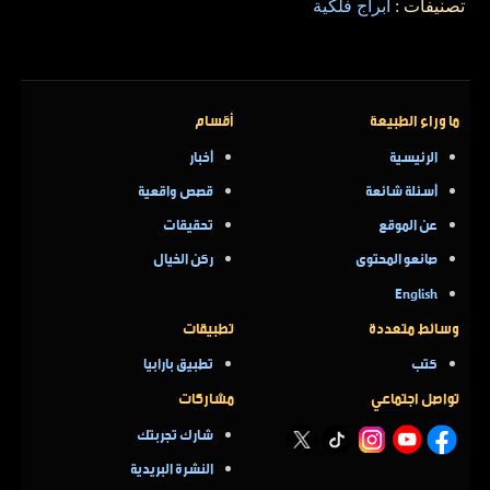
تصنيفات :
أبراج فلكية
ما وراء الطبيعة
أقسام
الرئيسية
أخبار
أسئلة شائعة
قصص واقعية
عن الموقع
تحقيقات
صانعو المحتوى
ركن الخيال
English
وسائط متعددة
تطبيقات
كتب
تطبيق بارابيا
تواصل اجتماعي
مشاركات
شارك تجربتك
النشرة البريدية