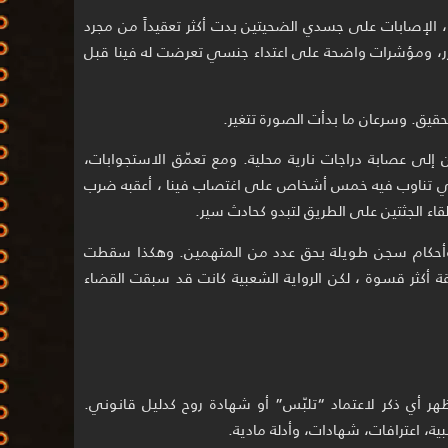
 ، الإصابات على جسدي الضحيتين بدت أكثر تعقيداً من مجرد
رر، ومؤشرات واضحة على اعتداء جنسي تعرضت له فينا قبل
تحقيق. وسرعان ما بدأت الصورة تتغير.
إلى عصابة دراجات نارية محلية. ومع تعمّق الاستجوابات،
اعي تناوب فيه خمس أشخاص على اغتصاب فينا ، أعقبه ضرب
إلقاء الجثتين على الطريق لتبدو كحادث سير.
 وأحكام سجن طويلة بحق عدد من المتهمين. وهكذا سقطت
ة أكثر قسوة ، لكن الرواية الشعبية كانت قد سبقت القضاء
هر أي ذكر لاعتماد “تلبّس” أو شهادة روح كدليل قانوني.
ية، اعترافات، شهادات، وأدلة مادية.