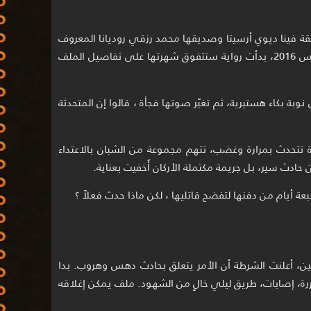
هقة فينا ديوي أرسيتا وصديقها محمد رزقي روديانا المعروف
بـ”إيكي” على طريق مظلم ليلة 27 أغسطس 2016، بدأت رواية ستتفوق شهرتها على تفاصيل الملف
وبة بكاء هستيرية، ثم تغيّر صوتها فجأة ، قالوا إن المتحدثة
تتحدث بمرارة وغضب، تتهم مجموعة من الشبان بالاعتداء
حادث سير، بل جريمة مكتملة الأركان أُخفيت بعناية.
 أيام من دفنها لتفضح قاتليها ، لكن ماذا حدث فعلاً ؟
ين، أعلنت الشرطة أن الأمر يتعلق بحادث دهس وهروب. بدا
ضررة، إصابات، طريق ليلي خالٍ من الشهود. ملف يمكن إغلاقه