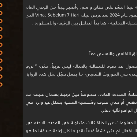
فينا انتشر على نطاق واسع، وأصبح جزءاً من الوعي العام
بالقضية ، بل إن القصة عادت إلى الواجهة بقوة عام 2024 بعد عرض فيلم Vina: Sebelum 7 Hari الذي
لة الجماعية ، هنا بدأ التداخل بين الوثيقة والأسطورة .
اق الثقافي والنفسي معاً.
مقتول قد تعود للمطالبة بالعدالة ليس غريباً. فكرة “الروح
تجذرة في الموروث الشعبي، ما يجعل تقبّل مثل هذه الرواية
لفاً، الصدمة الحادة، خصوصاً حين ترتبط بفقدان عنيف، قد
ذهني أو تبني صوت وشخصية الضحية بشكل غير واع، في
الواقع كآلية دفاع.
المعلومات عن الجناة كانت متداولة في المحيط الاجتماعي
انفعال لم يكن كشفاً غيبياً بقدر ما كان إعادة صياغة لما هو