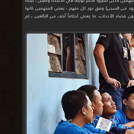
 الذين اعتُبروا الأكثر تورطاً في الاعتداء والقتل ، بينما
عقود من السجن) وفق دور كل منهم ، بعض المتهمين كانوا
نون قضاء الأحداث، ما يعني أحكاماً أخف من البالغين ، لم