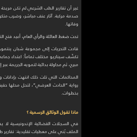
غير أن تقارير الطب الشرعي لم تكن مريحة
صدمة مركبة. آثار عنف مباشر، وضرب متك
وفاتها.
تحت ضغط العائلة والرأي العام، أعيد فتح ال
قادت التحريات إلى مجموعة شبان ينتمون 
تكشّف سيناريو مختلف تماماً: اعتداء جم
مبرح، ثم محاولة بدائية لتمويه الجريمة عبر 
المحاكمات التي تلت ذلك انتهت بإدانات
رواية “الحادث العرضي”، لتحل محلها حقيق
بخطوات.
ماذا تقول الوثائق الرسمية ؟
في السجلات القضائية الإندونيسية لا يظ
الملف بُني على معطيات تقليدية: تقارير طب