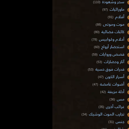
سحر وشعوذة
(110)
ماورائيات
(97)
أفلام
(91)
موت وموتى
(88)
كائنات فضائية
(80)
أحلام وكوابيس
(78)
استحضار أرواح
(60)
قصص وروايات
(59)
آثار وحضارات
(53)
قدرات فوق حسية
(53)
أسرار الكون
(47)
أصوات غامضة
(47)
أدلة مزيفة
(42)
مس
(36)
غرائب أخرى
(35)
تجارب الموت الوشيك
(34)
جنس
(31)
شلل نوم