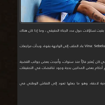
 بقيت تساؤلات حول عدد الجناة الحقيقي ، وما إذا كان هناك
في عام 2024، وبعد عرض فيلم Vina: Sebelum 7 Hari عاد الملف إلى الواجهة بقوة، وبدأت مراجعات
افي كان يُعتبر فارّاً منذ سنوات، وأُعيدت بعض جوانب القضية
يم أحكام بعض المدانين بحجة وجود تناقضات في التحقيقات
نية لاحقة، وهو ما جعلها تعود إلى النقاش الوطني في