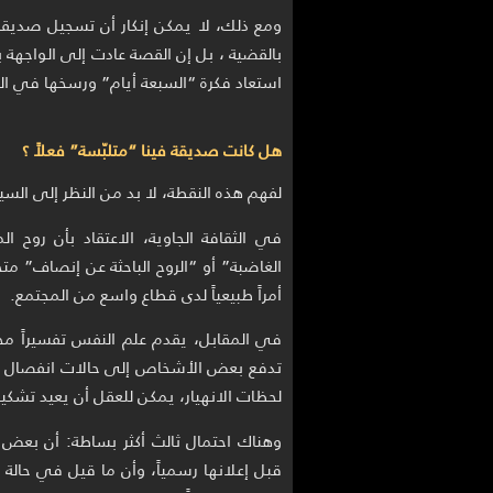
ومع ذلك، لا يمكن إنكار أن تسجيل صديقة 
استعاد فكرة “السبعة أيام” ورسخها في المخي
هل كانت صديقة فينا “متلبّسة” فعلاً ؟
لفهم هذه النقطة، لا بد من النظر إلى السي
في الثقافة الجاوية، الاعتقاد بأن روح ال
الغاضبة” أو “الروح الباحثة عن إنصاف” م
أمراً طبيعياً لدى قطاع واسع من المجتمع.
في المقابل، يقدم علم النفس تفسيراً مخت
تدفع بعض الأشخاص إلى حالات انفصال 
لحظات الانهيار، يمكن للعقل أن يعيد تشكيل 
وهناك احتمال ثالث أكثر بساطة: أن بعض 
قبل إعلانها رسمياً، وأن ما قيل في حالة ال