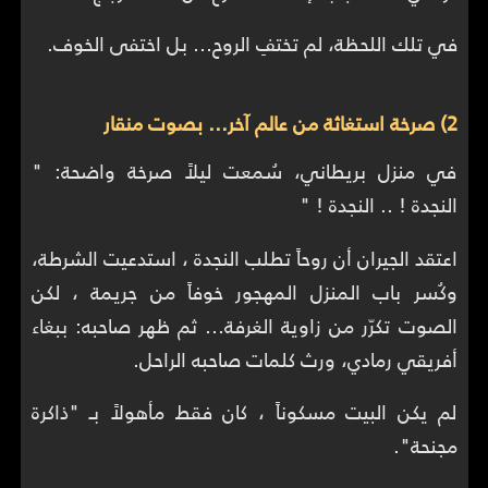
في تلك اللحظة، لم تختفِ الروح… بل اختفى الخوف.
2) صرخة استغاثة من عالم آخر… بصوت منقار
في منزل بريطاني، سُمعت ليلاً صرخة واضحة: "
النجدة ! .. النجدة ! "
اعتقد الجيران أن روحاً تطلب النجدة ، استدعيت الشرطة،
وكُسر باب المنزل المهجور خوفاً من جريمة ، لكن
الصوت تكرّر من زاوية الغرفة… ثم ظهر صاحبه: ببغاء
أفريقي رمادي، ورث كلمات صاحبه الراحل.
لم يكن البيت مسكوناً ، كان فقط مأهولاً بـ "ذاكرة
مجنحة".