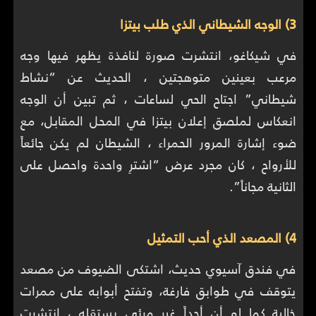
3) الوجه الشيطاني الذي طلب بيتزا
في شيكاغو، انتشرت صورة لنافذة يظهر فيها وجه
مرعب بعينين متوهجتين ، الحديث عن “نشاط
شيطاني” اجتاح الحي لساعات ، ثم تبين أن الوجه
انعكاس لملصق إعلان بيتزا في المحل المقابل، مع
ضوء إشارة المرور الحمراء ، الشيطان لم يكن جائعاً
للأرواح ، كان مجرد عرض “اشترِ واحدة واحصل على
الثانية مجاناً”.
4) المصعد الذي أحب التمثيل
في فندق آسيوي حديث، اشتكى الضيوف من مصعد
يتوقف في طوابق فارغة، وتفتح أبوابه على ممرات
خالية كما لو أن أحداً غير مرئي يستقله ، انتشرت