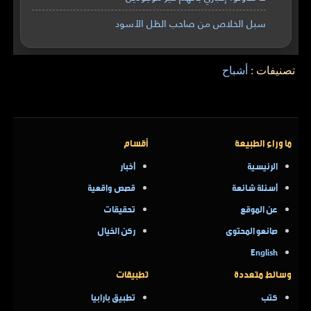
سبل الخلاص من صاحب الظل الأسود
تصنيفات :
أشباح
ما وراء الطبيعة
أقسام
الرئيسية
أخبار
أسئلة شائعة
قصص واقعية
عن الموقع
تحقيقات
صانعو المحتوى
ركن الخيال
English
وسائط متعددة
تطبيقات
كتب
تطبيق بارابيا