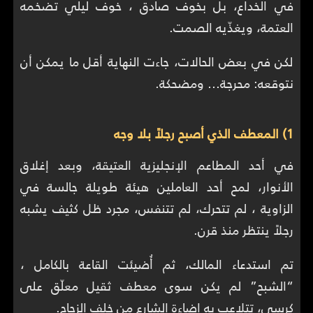
في الخداع، بل بخوف صادق ، خوف ليلي تضخمه
العتمة، ويغذّيه الصمت.
لكن في بعض الحالات، جاءت النهاية أقل ما يمكن أن
نتوقعه: محرجة… ومضحكة.
1) المعطف الذي أصبح رجلاً بلا وجه
في أحد المطاعم الإنجليزية العتيقة، وبعد إغلاق
الأنوار، لمح أحد العاملين هيئة طويلة جالسة في
الزاوية ، لم تتحرك، لم تتنفس، مجرد ظل كثيف يشبه
رجلاً ينتظر منذ قرن.
تم استدعاء المالك، ثم أُضيئت القاعة بالكامل ،
“الشبح” لم يكن سوى معطف ثقيل معلّق على
كرسي، تتلاعب به إضاءة الشارع من خلف الزجاج.