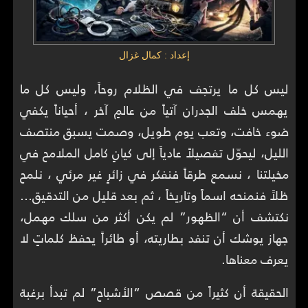
إعداد : كمال غزال
ليس كل ما يرتجف في الظلام روحاً، وليس كل ما
يهمس خلف الجدران آتياً من عالمٍ آخر ، أحياناً يكفي
ضوء خافت، وتعب يوم طويل، وصمت يسبق منتصف
الليل، ليحوّل تفصيلاً عادياً إلى كيانٍ كامل الملامح في
مخيلتنا ، نسمع طرقاً فنفكر في زائرٍ غير مرئي ، نلمح
ظلاً فنمنحه اسماً وتاريخاً ، ثم بعد قليل من التدقيق…
نكتشف أن “الظهور” لم يكن أكثر من سلك مهمل،
جهاز يوشك أن تنفد بطاريته، أو طائراً يحفظ كلماتٍ لا
يعرف معناها.
الحقيقة أن كثيراً من قصص “الأشباح” لم تبدأ برغبة