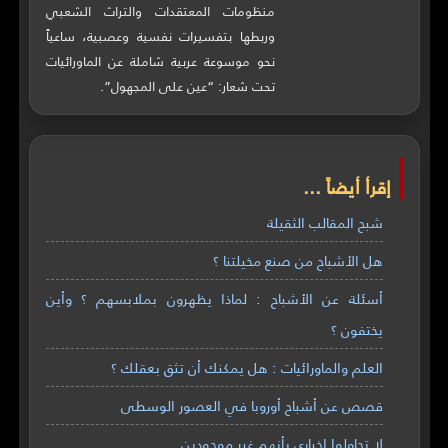
منظومات المعتقدات والتراث الشعبي
وربطها بتفسيرات نفسية وعصبية، ساعياً
نحو موسوعة عربية شاملة عن الماورائيات
تحت شعار: “عين على المجهول”.
إقرأ أيضاً ...
شبح المقالب الثقيلة
هل الأشباح من صنع مخيلتنا ؟
أسئلة عن الأشباح : لماذا يظهرون بملابسهم ؟ وأين
يختفون ؟
العلم والماورائيات : هل يمكنك أن تثق بعقلك ؟
قصص عن أشباح أوروبا في العصور الوسطى
لا تحاولوا إخباري بأنهم غير موجودين