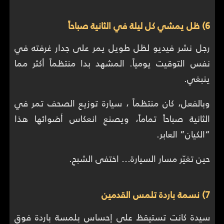
6) ظل يمشي كل ليلة في الثانية صباحاً
رجل نشر فيديو لظل طويل يمر على جدار غرفته في
نفس التوقيت يومياً. المشهد بدا منتظماً أكثر مما
ينبغي.
وبالفعل، كان منتظماً ، سيارة توزيع الصحف تمر في
الثانية صباحاً تماماً، ويصنع انعكاس أضوائها هذا
“الكيان” العابر.
حين تغيّر مسار السيارة… اختفى الشبح.
7) نسمة باردة تلمس القدمين
سيدة كانت تستيقظ على إحساس بلمسة باردة فوق