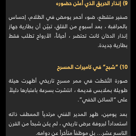
9) إنذار الحريق الذي أعلن حضوره
صفير متقطع، ضوء أحمر يومض في الظلام، إحساس
بالمراقبة ، بعد أسبوع من القلق، تبيّن أن بطارية جهاز
إنذار الدخان كانت تحتضر ، أحياناً، الأرواح تطلب فقط
بطارية جديدة.
10) “شبح” في كاميرات المسرح
صورة التُقطت في ممر مسرح تاريخي أظهرت هيئة
طويلة بملابس قديمة ، انتشرت بسرعة باعتبارها دليلاً
على “الساكن الخفي”.
بعد يومين، ظهر المدير الفني مرتدياً المعطف ذاته
استعداداً لبروفة عرض تاريخي ، لم يكن شبحاً من القرن
التاسع عشر… بل موظفاً متأخراً عن دوامه.