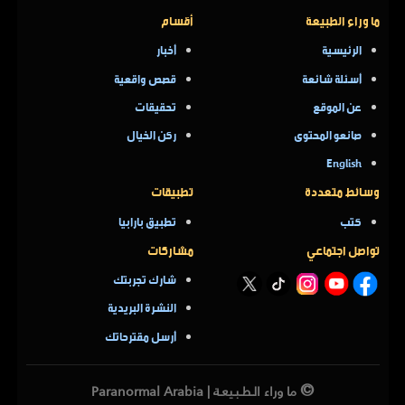
ما وراء الطبيعة
أقسام
الرئيسية
أخبار
أسئلة شائعة
قصص واقعية
عن الموقع
تحقيقات
صانعو المحتوى
ركن الخيال
English
وسائط متعددة
تطبيقات
كتب
تطبيق بارابيا
تواصل اجتماعي
مشاركات
شارك تجربتك
النشرة البريدية
أرسل مقترحاتك
©
ما وراء الـطـبـيعـة | Paranormal Arabia