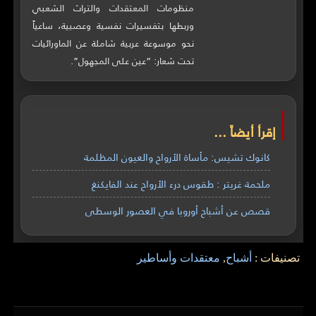
منظومات المعتقدات والتراث الشعبي
وربطها بتفسيرات نفسية وعصبية، ساعياً
نحو موسوعة عربية شاملة عن الماورائيات
تحت شعار: “عين على المجهول”.
إقرأ أيضاً ...
كانوك تشيس: مأساة الأرواح والعيون المظلمة
ملحمة غريتر : طقوس درء الأرواح عند الفايكنغ
قصص عن أشباح أوروبا في العصور الوسطى
تصنيفات :
أشباح
,
معتقدات وأساطير