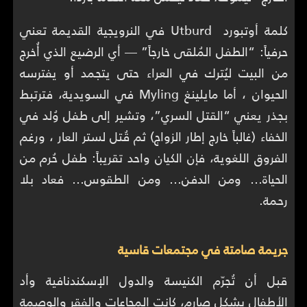
كلمة أوتبورد Utburd في النرويجية القديمة تعني
حرفياً: “الطفل المُلقى خارجاً” — أي الرضيع الذي أُخرج
من البيت ليُترك في العراء حتى يتجمد أو يفترسه
الحيوان ، أما مايلينغ Myling في السويدية، فترتبط
بجذر يعني “القتل السري”، وتشير إلى طفل وُلد في
الخفاء (غالباً خارج إطار الزواج) ثم قُتل لستر العار ، ورغم
الفروق اللغوية، فإن الكيان واحد تقريباً: طفل حُرم من
الحياة… ومن الدفن… ومن الطقوس… فعاد بلا
رحمة.
جريمة صامتة في مجتمعات قاسية
قبل أن تُجرّم الكنيسة والدول الإسكندنافية وأد
الأطفال بشكل صارم، كانت المجاعات والفقر والوصمة