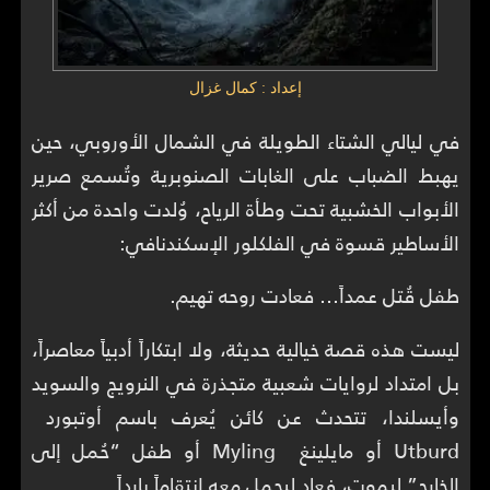
إعداد : كمال غزال
في ليالي الشتاء الطويلة في الشمال الأوروبي، حين
يهبط الضباب على الغابات الصنوبرية وتُسمع صرير
الأبواب الخشبية تحت وطأة الرياح، وُلدت واحدة من أكثر
الأساطير قسوة في الفلكلور الإسكندنافي:
طفل قُتل عمداً… فعادت روحه تهيم.
ليست هذه قصة خيالية حديثة، ولا ابتكاراً أدبياً معاصراً،
بل امتداد لروايات شعبية متجذرة في النرويج والسويد
وأيسلندا، تتحدث عن كائن يُعرف باسم أوتبورد
Utburd أو مايلينغ Myling أو طفل “حُمل إلى
الخارج” ليموت، فعاد ليحمل معه انتقاماً بارداً.