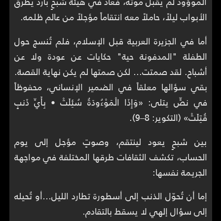
الموؤود لم يقبل موته، فعاد في هيئة شبحٍ بارد يطرق
الأبواب ليلاً، حاملاً معه انتقاماً مؤجلاً من عالم ظلمه.
أما في الجزيرة العربية قبل الإسلام، فلم تُنسج حول
الطفلة "المدفونة حية" حكايات عن عودة ولا عن
أشباح. لقد صمتت… لكن صمتها لم يكن نهاية القصة.
بقي سؤالها معلقاً في الضمير الإنساني، محفوظاً
في نصٍّ يتلى: «وَإِذَا الْمَوْءُودَةُ سُئِلَتْ • بِأَيِّ ذَنبٍ
قُتِلَتْ» (التكوير: 8–9).
بين شبحٍ يعود لينتقم، وصوتٍ مؤجل إلى يوم
الحساب، تكشف الثقافات طرقها المختلفة في مواجهة
الجريمة نفسها:
إما أن تُحوّل الذنب إلى أسطورة تطارد الليل…أو تُحيله
إلى سؤال إلهي لا يسقط بالتقادم.