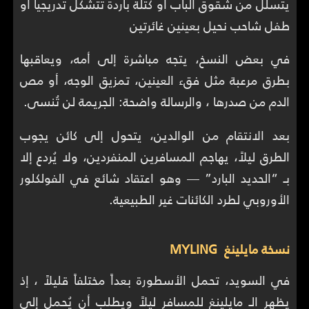
يتسلل من شقوق الباب أو كتلة باردة تتشكل تدريجياً أو
طفل شاحب نحيل بعينين غائرتين
في بعض النسخ، يتجه مباشرة إلى أمه، ويعاقبها
بطرق مرعبة مثل فقء العينين، تمزيق الوجه، أو مص
الدم من صدرها ، والرسالة واضحة: الجريمة لن تُنسى.
بعد الانتقام من الوالدين، يتحول إلى كائن يجوب
الطرق ليلاً، يهاجم المسافرين المنفردين، ولا يُردع إلا
بـ “الحديد البارد” — وهو اعتقاد شائع في الفولكلور
الأوروبي لطرد الكائنات غير الطبيعية.
نسخة مايلينغ MYLING
في السويد، تحمل الأسطورة بعداً مختلفاً قليلاً ، إذ
يظهر الـ مايلينغ للمسافر ليلاً ويطلب أن يُحمل إلى