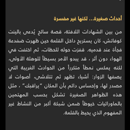
أحداث صغيرة… لكنها غير مفسرة
من بين الشهادات اللافتة، قصة سائح يُدعى بالينت
كوفاتش، كان يستريح داخل القلعة حين ظهرت ضفدعة
فجأة عند قدميه. قفزت حوله للحظات، ثم اختفت في
الهواء دون أثر ، قد يبدو الأمر بسيطاً للوهلة الأولى،
لكنه يعكس نمطاً متكرراً من الحوادث الغريبة التي
يصفها الزوار: أشياء تظهر ثم تتلاشى، أصوات لا
مصدر لها، وإحساس دائم بأن المكان “يراقبك” ، مثل
هذه الظواهر الصغيرة تشكل بحسب المهتمين
بالماورائيات خيوطاً ضمن شبكة أكبر من النشاط غير
المفهوم الذي يحيط بالقلعة.