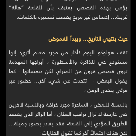
يؤمن بهذه القصص يعترف بأن للقلعة “هالة”
غريبة… إحساس غير مريح يصعب تفسيره بالكلمات.
حيث ينتهي التاريخ… ويبدأ الغموض
تقف هولوكو اليوم كأكثر من مجرد معلم أثري؛ إنها
مستودع حي للذاكرة والأسطورة ، أبراجها المهدمة
تروي قصص قرون من الصراع، لكن همساتها - كما
يقول البعض - تتحدث عن شيء آخر… حضور غير
مرئي يتحدى الزمن ،
بالنسبة للبعض ، الساحرة مجرد خرافة وبالنسبة لآخرين
هي حارسة لا تزال تراقب المكان ، أما الزائر الذي يصعد
الطريق المؤدي إلى القلعة، فقد يغادر بصور جميلة…
لكن هناك احتمالاً آخر كما تقول الحكايات: