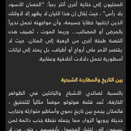
المحليون إلى حكاية أخرى أكثر رعباً: “الحصان الأسود
بلا رأس” ، حيث يُقال إن هذا الكيان لا يظهر إلا لأولئك
الذين ارتكبوا خطايا جسيمة، وأن مواجهته تحمل نذيراً
بالمرض أو المصائب… وربما الموت ، تُضيف هذه
القصة طبقة أخرى من الرهبة إلى المكان، حيث لا
يقتصر الأمر على أرواح أو أطياف، بل يمتد إلى كيانات
أسطورية تحمل دلالات أخلاقية وعقابية.
بين التاريخ والمطاردة الشبحية
بالنسبة لصائدي الأشباح والباحثين في الظواهر
الخارقة، تُعد قلعة هولوكو موقعاً مثالياً للتحقيق ،
فالمكان يجمع بين تاريخ دموي وأساطير متوارثة وتجارب
حديثة يرويها الزوار، مما يجعله نقطة جذب دائمة لمن
يسعون إلى اختبار المجهول بأنفسهم ، حتى من لا