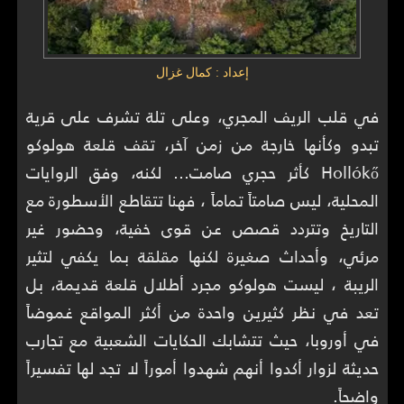
إعداد : كمال غزال
في قلب الريف المجري، وعلى تلة تشرف على قرية
تبدو وكأنها خارجة من زمن آخر، تقف قلعة هولوكو
Hollókő كأثر حجري صامت… لكنه، وفق الروايات
المحلية، ليس صامتاً تماماً ، فهنا تتقاطع الأسطورة مع
التاريخ وتتردد قصص عن قوى خفية، وحضور غير
مرئي، وأحداث صغيرة لكنها مقلقة بما يكفي لتثير
الريبة ، ليست هولوكو مجرد أطلال قلعة قديمة، بل
تعد في نظر كثيرين واحدة من أكثر المواقع غموضاً
في أوروبا، حيث تتشابك الحكايات الشعبية مع تجارب
حديثة لزوار أكدوا أنهم شهدوا أموراً لا تجد لها تفسيراً
واضحاً.