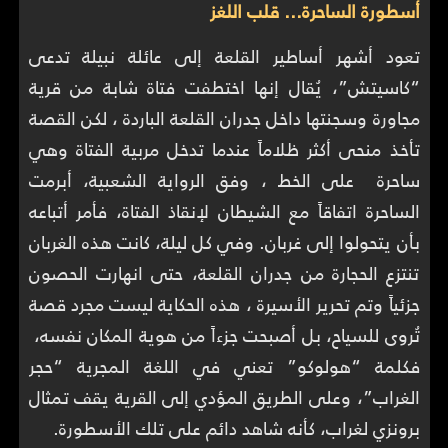
أسطورة الساحرة… قلب اللغز
تعود أشهر أساطير القلعة إلى عائلة نبيلة تدعى
“كاسيتش”، يُقال إنها اختطفت فتاة شابة من قرية
مجاورة وسجنتها داخل جدران القلعة الباردة ، لكن القصة
تأخذ منحى أكثر ظلاماً عندما تدخل مربية الفتاة وهي
ساحرة على الخط ، وفق الرواية الشعبية، أبرمت
الساحرة اتفاقاً مع الشيطان لإنقاذ الفتاة، فأمر أتباعه
بأن يتحولوا إلى غربان. وفي كل ليلة، كانت هذه الغربان
تنتزع الحجارة من جدران القلعة، حتى انهارت الحصون
جزئياً وتم تحرير الأسيرة ، هذه الحكاية ليست مجرد قصة
تُروى للسياح، بل أصبحت جزءاً من هوية المكان نفسه،
فكلمة “هولوكو” تعني في اللغة المجرية “حجر
الغراب”، وعلى الطريق المؤدي إلى القرية يقف تمثال
برونزي لغراب، كأنه شاهد دائم على تلك الأسطورة.