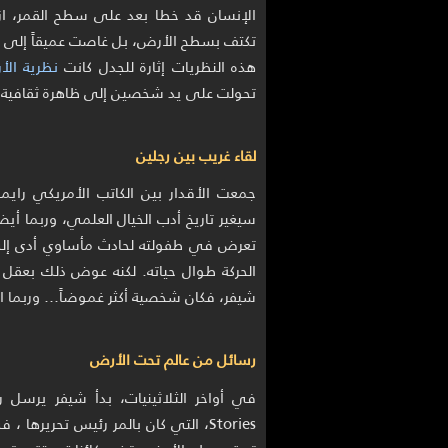
الإنسان قد خطا بعد على سطح القمر، ازد
تكتف بسطح الأرض، بل غاصت عميقاً إلى باطن
هذه النظريات إثارة للجدل كانت
نظرية ال
تحولت على يد شخصين إلى ظاهرة ثقافية غ
لقاء غريب بين رجلين
جمعت الأقدار بين الكاتب الأمريكي رايم
سيغير تاريخ أدب الخيال العلمي، وربما أيضا
تعرض في طفولته لحادث مأساوي أدى إلى
الحركة طوال حياته. لكنه عوض ذلك بعقل 
شيفر، فكان شخصية أكثر غموضاً… وربما اض
رسائل من عالم تحت الأرض
Stories، التي كان بالمر رئيس تحري