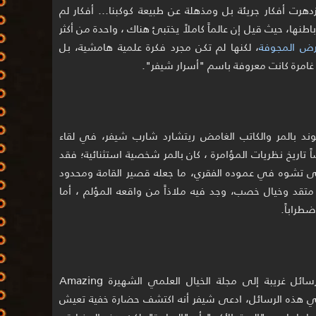
هرت أفكار جريئة بل ومذهلة عن طبيعة كوكبنا… أفكار لم
ها، حيث قيل إن عالماً كاملاً يختبئ هناك ، واحدة من أكثر
أرض المجوفة
، لكنها لم تكن مجرد فكرة علمية هامشية، بل
امرة كانت معروفة باسم "أسرار شيفر".
وند بالمر والكاتب الغامض ريتشارد شارب شيفر، في لقاء
ً تاريخ نظريات المؤامرة ، كان بالمر شخصية استثنائية؛ فقد
 تشوه في عموده الفقري، ما جعله قصير القامة ومحدود
متقد وخيال خصب، وجد فيه ملاذاً من واقعه المؤلم ، أما
طراباً.
في أواخر الثلاثينيات، بدأ شيفر يرسل رسائل غريبة إلى مجلة الخيال العلمي الشهيرة Amazing
رها ، في هذه الرسائل، ادعى شيفر أنه اكتشف حضارة خفية تعيش