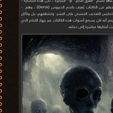
 باسم "العرق الأكبر" أو "الجبابرة"، لكن هذه الحضارة -
حسب قوله - انحدرت إلى نوع منحرف وخطير من الكائنات يُعرف باسم الديروس (Deros) ، وهم -
، تمارس التعذيب الجنسي على البشر، وتختطفهم، بل وتأكل
عم أنه كان يسمع أصوات هذه الكائنات عبر جهاز اللحام الذي
 أفكارها مباشرة إلى دماغه.