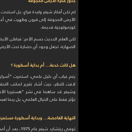
جذور فكرة الأرض المجوفة
لم تكن أفكار شيفر وليدة فراغ، بل استندت 
الأرض المجوفة إلى قرون وظهرت في أعمال 
كوزمولوجية قديمة.
لكن العلم الحديث حسم الأمر: فباطن الأرض 
الصهارة، تجعل وجود أي حضارة تحت الأرض أ
هل كانت خدعة… أم بداية أسطورة ؟
رغم غياب أي دليل علمي، استمرت "أسرار
وشيفر قد ساهما في نشر "هستيريا الأطبا
تؤثر فقط على الخيال العلمي، بل ربما لعبت دو
النهاية الغامضة… وبداية أسطورة مستمرة
توفي ريتشارد شيف