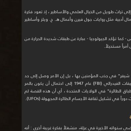
إلى تراث طويل من الخيال العلمي والأساطير ، إذ تعود فكرة
أدبية مثل روايات جول فيرن وأعمال هـ. ج. ويلز وأساطير
- كما تؤكد الجيولوجيا - عبارة عن طبقات شديدة الحرارة من
مراً مستحيلاً.
 شيفر" في جذب المؤمنين بها ، بل إن الأمر وصل إلى حد
لافت للنظر، حيث أشار تقرير لمكتب التحقيقات الفيدرالي (FBI) عام 1947 إلى احتمال أن يكون بالمر
ق الطائرة" في الولايات المتحدة ، أي أن هذه القصة لم
راً في تشكيل ثقافة الأجسام الطائرة المجهولة (UFOs).
ر عام 1975، بعد أن أمضى سنواته الأخيرة في عزلة، منشغلاً بفكرة غريبة أخرى : أنه