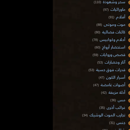
سحر وشعوذة
(110)
ماورائيات
(97)
أفلام
(91)
موت وموتى
(88)
كائنات فضائية
(80)
أحلام وكوابيس
(78)
استحضار أرواح
(60)
قصص وروايات
(59)
آثار وحضارات
(53)
قدرات فوق حسية
(53)
أسرار الكون
(47)
أصوات غامضة
(47)
أدلة مزيفة
(42)
مس
(36)
غرائب أخرى
(35)
تجارب الموت الوشيك
(34)
جنس
(31)
شلل نوم