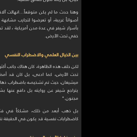
وهنا حدث ما لم يكن متوقعاً…انهالت آلا
أصواتاً غريبة، أو تعرضوا لتجارب مشابهة
بأسرار شيفر في عدة مدن أمريكية ، لقد ت
خفي تحت الأرض.
بين الخيال العلمي والاضطراب النفسي
لكن خلف هذه الظاهرة، كان هناك جانب أكثر ق
تحت الأرض، كما ادعى، بل كان قد أ
ميشيغان، حيث تم تشخيصه باضطراب ذهاني ي
يتراجع شيفر عن روايته بل دافع عنها بشر
مجنون."
بل ذهب أبعد من ذلك، مشككاً في فكرة
كاضطرابات نفسية قد يكون في الحقيقة نت