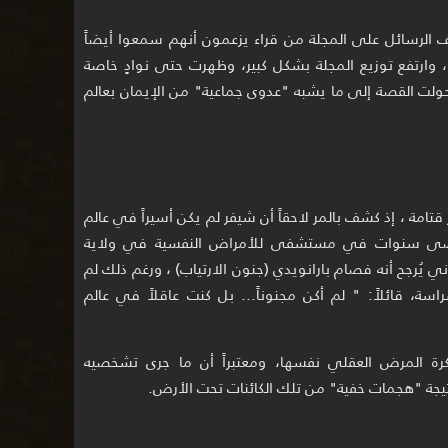
ف الرسائل على المجلة من قراء يزعمون أنهم سمعوا أيضاً
 ، وارتفع توزيع المجلة بشكل كبير، وظهرت حتى نوادٍ خاصة
حولت القصة إلى ما يشبه "عدوى جماعية" من الإيمان بعالم
تامة ، إذ كشف بالمر لاحقاً أن شيفر لم يكن أسيراً في عالم
مضى سنوات في مستشفى للأمراض النفسية في ولاية
ُرجح أنه فصام بارانويدي (جنون الارتياب) ، ورغم ذلك لم
اسة، قائلاً: " لم أكن مجنوناً… بل كنت عاقلاً في عالم
 المرض العقلي نفسها، ومعتبراً أن ما جرى تشخصيه
يجة "هجمات خفية" من تلك الكائنات تحت الأرض.