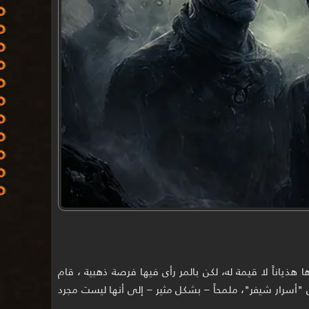
هذياناً لا قيمة له، لكن بالمر رأى فيها فرصة ذهبية ، قام
ي 1945 و1948 تحت عنوان "أسرار شيفر"، ملمحاً – بشكل مثير – إلى أنها ليست مجرد