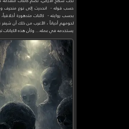
تحت سطح الأرض، تضم كائنات متقدمة دعاها
بحسب روايته - كائنات متدهورة أخلاقياً
لحومهم أحياناً ، الأغرب من ذلك أن شيفر ز
يستخدمه في عمله… وكأن هذه الكيانات تبث