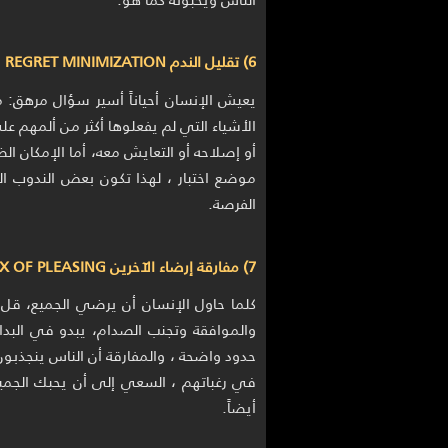
6) تقليل الندم REGRET MINIMIZATION
يعيش الإنسان أحياناً أسير سؤال مرهق: ما
الأشياء التي لم يفعلوها أكثر من ألمهم عل
أو إصلاحه أو التعايش معه، أما الإمكان الض
موضع اختبار ، لهذا تكون بعض الندوب الن
الفرصة.
7) مفارقة إرضاء الآخرين PARADOX OF PLEASING
كلما حاول الإنسان أن يرضي الجميع، قل ا
والموافقة وتجنب الصدام، يبدو في البدا
حدود واضحة ، والمفارقة أن الناس ينجذبون 
في رغباتهم ، السعي إلى أن يحبك الجميع
أيضاً.