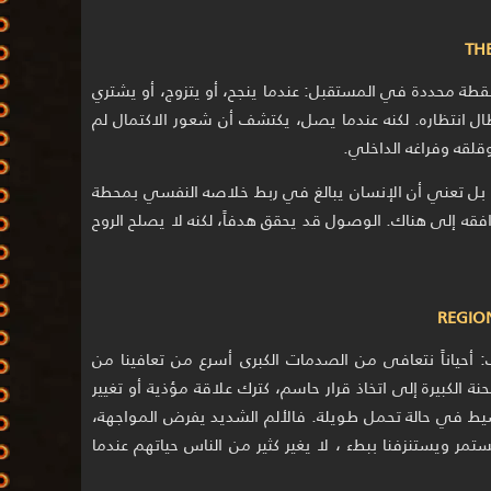
 نقطة محددة في المستقبل: عندما ينجح، أو يتزوج، أو يشتري
طال انتظاره. لكنه عندما يصل، يكتشف أن شعور الاكتمال لم
قلقه وفراغه الداخلي.
مة، بل تعني أن الإنسان يبالغ في ربط خلاصه النفسي بمحطة
افقه إلى هناك. الوصول قد يحقق هدفاً، لكنه لا يصلح الروح
: أحياناً نتعافى من الصدمات الكبرى أسرع من تعافينا من
حنة الكبيرة إلى اتخاذ قرار حاسم، كترك علاقة مؤذية أو تغيير
لبسيط في حالة تحمل طويلة. فالألم الشديد يفرض المواجهة،
ستمر ويستنزفنا ببطء ، لا يغير كثير من الناس حياتهم عندما