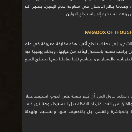
 ، وعندما يبالغ الإنسان في مقاومة عدم اليقين، يصبح أكثر
 من وهم السيطرة إلى استرجاع التوازن.
لشيء إلى ذهنك بإلحاح أكبر ، هذه مفارقة معروفة في علم
 يراقب نفسه باستمرار ليتأكد من غيابها، وبذلك يبقيها حية
ذكريات، والوساوس، تتفاقم كلما تعاملنا معها بمنطق المنع
ة ، فكلما حاول المرء أن يُجبر نفسه على النوم، استيقظ عقله
القلق من الغد، فتزداد اليقظة بدل الاسترخاء وهنا نرى كيف
بالمباشرة والقسر، بل بالتخفيف منها والتسليم وتهدئة