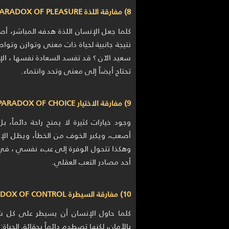
8) مفارقة اللذة PARADOX OF PLEASURE
كلما جعل الإنسان اللذة هدفه المباشر، 
نتيجة جانبية لحياة ذات معنى وتوازن وتواص
سعيد الآن ؟ قد تفسد السعادة نفسها ، الإ
تحتاج أيضاً إلى معنى وتحد وانتماء.
9) مفارقة الاختيار PARADOX OF CHOICE
وجود خيارات كثيرة لا يمنح راحة دائماً، ب
أصعب، ويكبر الخوف من الخطأ، ويظل الإنس
وهكذا تتحول الوفرة إلى عبء نفسي ، في ع
أحد مصادر التعب العقلي.
10) مفارقة السيطرة PARADOX OF CONTROL
كلما حاول الإنسان أن يسيطر على كل شيء
بالأمان، لكنها تصطدم دائماً بحقائق الحياة