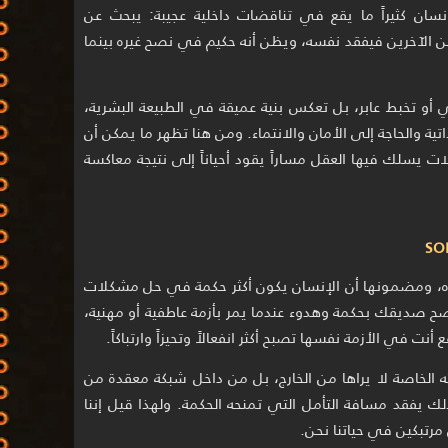
إنسان كثيراً ما يقع في تناقضات داخلية عجيبة: يبحث عن
من الآخرين فيفقد نفسه، ويظن أنه حكيم في نصح غيره بينما
و تخبط عابر، بل تعكس بنية عميقة في الطبيعة البشرية،
ية والحاجة إلى الأمان والانتماء. ومن هنا تظهر ما يمكن أن
 يسلك فيها العقل مساراً يقود أحياناً إلى نتيجة معاكسة
نتباه، ومضمونها أن الإنسان يكون أكثر حكمة في حل مشكلات
ح صديقك بحكمة وهدوء عندما يمر بأزمة عاطفية أو مهنية،
نت في الأزمة نفسها تصبح أكثر انفعالاً وتحيزاً وارتباكاً.
 الخاصة لا يراها من الخارج، بل من داخل شبكة معقدة من
ذلك يفقد مسافة التأمل التي تمنحه الحكمة. ولهذا قيل إننا
ن مرتبكين في حياتنا نحن.