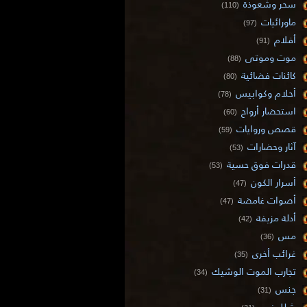
سحر وشعوذة
(110)
ماورائيات
(97)
أفلام
(91)
موت وموتى
(88)
كائنات فضائية
(80)
أحلام وكوابيس
(78)
استحضار أرواح
(60)
قصص وروايات
(59)
آثار وحضارات
(53)
قدرات فوق حسية
(53)
أسرار الكون
(47)
أصوات غامضة
(47)
أدلة مزيفة
(42)
مس
(36)
غرائب أخرى
(35)
تجارب الموت الوشيك
(34)
جنس
(31)
شلل نوم