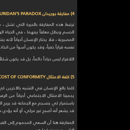
4) مفارقة بوريدان BURIDAN’S PARADOX
ترتبط هذه المفارقة بالحيرة التي تشل ، 
الحسم ويظل معلقاً بينهما ، في الحياة ال
المصيرية ، فلا يختار الإنسان أحياناً لأنه ينت
نفسه قراراً خفياً، وقد يكون أسوأ من اتخاذ
اللاقرار ليس حياداً دائماً، بل قد يكون شك
5) كلفة الامتثال THE COST OF CONFORMITY
كلما بالغ الإنسان في التشبه بالآخرين كي ي
يحمينا الامتثال الاجتماعي أحياناً من ال
باستمرار كي ينسجم مع الجماعة قد يربح ا
قد يشعر أنه أصبح غير مرئي، أو أنه يؤدي 
المفارقة هنا أن السعي المحموم إلى القب
الناس ويحبونه كما هو.