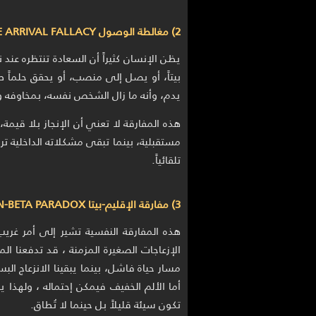
2) مغالطة الوصول THE ARRIVAL FALLACY
يظن الإنسان كثيراً أن السعادة تنتظره عند
بيتاً، أو يصل إلى منصب، أو يحقق حلماً 
يدم، وأنه ما زال الشخص نفسه، بمخاوفه و
هذه المفارقة لا تعني أن الإنجاز بلا قي
مستقبلية، بينما تبقى مشكلاته الداخلية تر
تلقائياً.
3) مفارقة الإقليم-بيتا REGION-BETA PARADOX
هذه المفارقة النفسية تشير إلى أمر غريب
الإزعاجات الصغيرة المزمنة ، قد تدفعنا الم
مسار حياة فاشل، بينما يبقينا الانزعاج ا
أما الألم الخفيف فيمكن إحتماله ، ولهذا ي
تكون سيئة قليلاً بل حينما لا تُطاق.