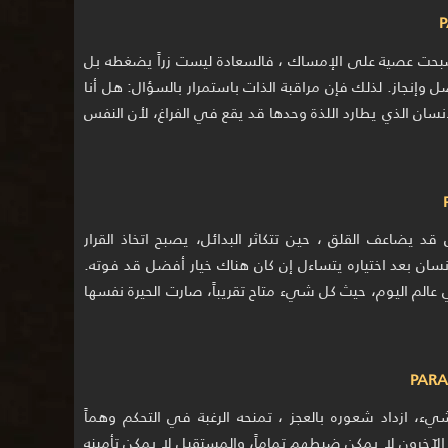
أصبحت عصية على الإمساك ، فالسعادة ليست زراً يضغطه بل
ل وإنجاز. لذلك فإن مراقبة الذات باستمرار بالسؤال: هل أنا
نسان الذي يطارد اللذة وحدها قد يقع في الفراغ، لأن النفس
ل قد يضاعف القلق ، حين تتكاثر البدائل، يصبح اتخاذ القرار
ان بعد اختياره يتساءل إن كان هناك خيار أفضل قد فوته.
الم اليوم، حيث كل شيء متاح تقريباً، صارت الحيرة نفسها
، ازداد شعوره بالعجز ، تمنحه الرغبة في التحكم وهماً
: الآخرون لا يمكن ضبطهم تماماً، والمستقبل لا يمكن تأمينه