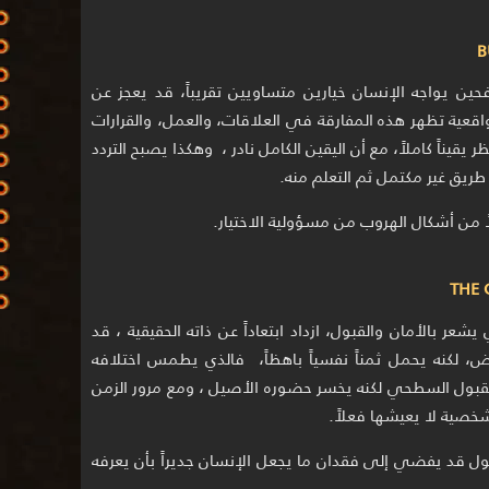
فحين يواجه الإنسان خيارين متساويين تقريباً، قد يعجز عن
واقعية تظهر هذه المفارقة في العلاقات، والعمل، والقرارات
ظر يقيناً كاملاً، مع أن اليقين الكامل نادر ، وهكذا يصبح التردد
 طريق غير مكتمل ثم التعلم منه.
لاً من أشكال الهروب من مسؤولية الاختيار.
شعر بالأمان والقبول، ازداد ابتعاداً عن ذاته الحقيقية ، قد
رفض، لكنه يحمل ثمناً نفسياً باهظاً، فالذي يطمس اختلافه
لقبول السطحي لكنه يخسر حضوره الأصيل ، ومع مرور الزمن
شخصية لا يعيشها فعلاً.
ول قد يفضي إلى فقدان ما يجعل الإنسان جديراً بأن يعرفه