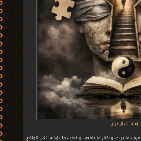
إعداد : كمال غزال
 يعرف ما يريد، ويختار ما ينفعه، ويتجنب ما يؤذيه. لكن الواقع