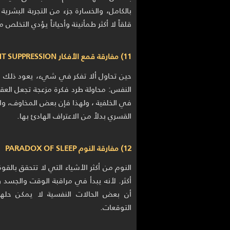
بالكامل، والخسارة جزء من التجربة البشرية
قلقاً لا أكثر طمأنينة وأحياناً يؤدي التخلص
11) مفارقة قمع الأفكار PARADOX OF THOUGHT SUPPRESSION
حين تحاول ألا تفكر في شيء، يعود ذلك ا
النفس: محاولة طرد فكرة مزعجة تجعل العقل
في الخلفية ، ولهذا فإن بعض المخاوف، وال
القسري بدلاً من الاعتراف الهادئ بها.
12) مفارقة النوم PARADOX OF SLEEP
النوم من أكثر الأشياء التي لا تتحقق بالقو
أكثر. لأنه يبدأ في مراقبة الوقت والجسد و
أن بعض الحالات النفسية لا يمكن حلها 
التوقعات.