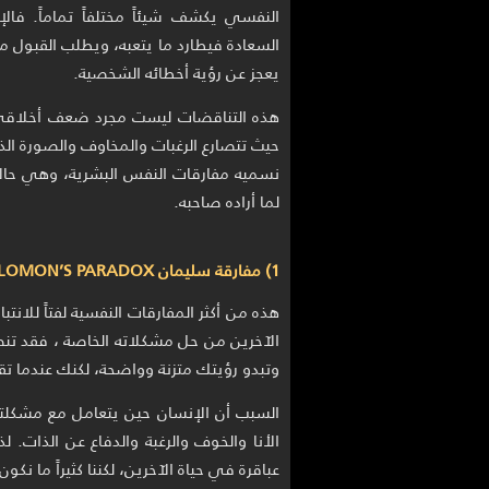
النفسي يكشف شيئاً مختلفاً تماماً. فال
السعادة فيطارد ما يتعبه، ويطلب القبول 
يعجز عن رؤية أخطائه الشخصية.
هذه التناقضات ليست مجرد ضعف أخلاقي أ
حيث تتصارع الرغبات والمخاوف والصورة الذات
نسميه مفارقات النفس البشرية، وهي حالات
لما أراده صاحبه.
1) مفارقة سليمان SOLOMON’S PARADOX
هذه من أكثر المفارقات النفسية لفتاً للا
الآخرين من حل مشكلاته الخاصة ، فقد تنص
وتبدو رؤيتك متزنة وواضحة، لكنك عندما تقع أ
السبب أن الإنسان حين يتعامل مع مشكلته
الأنا والخوف والرغبة والدفاع عن الذات. ل
عباقرة في حياة الآخرين، لكننا كثيراً ما نكو