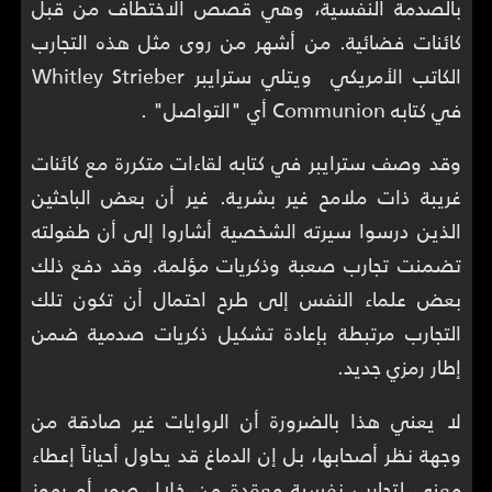
بالصدمة النفسية، وهي قصص الاختطاف من قبل
كائنات فضائية. من أشهر من روى مثل هذه التجارب
الكاتب الأمريكي ويتلي سترايبر Whitley Strieber
في كتابه Communion أي "التواصل" .
وقد وصف سترايبر في كتابه لقاءات متكررة مع كائنات
غريبة ذات ملامح غير بشرية. غير أن بعض الباحثين
الذين درسوا سيرته الشخصية أشاروا إلى أن طفولته
تضمنت تجارب صعبة وذكريات مؤلمة. وقد دفع ذلك
بعض علماء النفس إلى طرح احتمال أن تكون تلك
التجارب مرتبطة بإعادة تشكيل ذكريات صدمية ضمن
إطار رمزي جديد.
لا يعني هذا بالضرورة أن الروايات غير صادقة من
وجهة نظر أصحابها، بل إن الدماغ قد يحاول أحياناً إعطاء
معنى لتجارب نفسية معقدة من خلال صور أو رموز