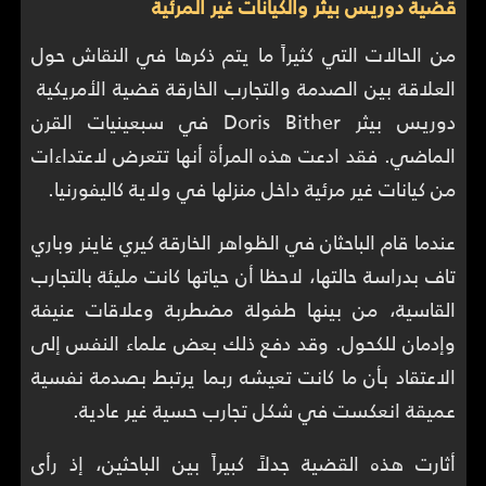
قضية دوريس بيثر والكيانات غير المرئية
من الحالات التي كثيراً ما يتم ذكرها في النقاش حول
العلاقة بين الصدمة والتجارب الخارقة قضية الأمريكية
دوريس بيثر Doris Bither في سبعينيات القرن
الماضي. فقد ادعت هذه المرأة أنها تتعرض لاعتداءات
من كيانات غير مرئية داخل منزلها في ولاية كاليفورنيا.
عندما قام الباحثان في الظواهر الخارقة كيري غاينر وباري
تاف بدراسة حالتها، لاحظا أن حياتها كانت مليئة بالتجارب
القاسية، من بينها طفولة مضطربة وعلاقات عنيفة
وإدمان للكحول. وقد دفع ذلك بعض علماء النفس إلى
الاعتقاد بأن ما كانت تعيشه ربما يرتبط بصدمة نفسية
عميقة انعكست في شكل تجارب حسية غير عادية.
أثارت هذه القضية جدلاً كبيراً بين الباحثين، إذ رأى