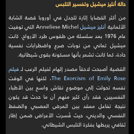
حالة أنليز ميشيل وتفسير التلبس
من أكثر القضايا إثارة للجدل في أوروبا قصة الشابة
الألمانية
أنليز ميشيل
Anneliese Michel التي توفيت
عام 1976 بعد سلسلة من طقوس طرد الأرواح. كانت
ميشيل تعاني من نوبات صرع واضطرابات نفسية
حادة، كما كانت تشعر بأنها مسكونة بقوى شيطانية.
القضية أصبحت لاحقاً مصدر إلهام لفيلم الرعب لـ
فيلم
The Exorcism of Emily Rose
، لكنها في الوقت
نفسه تحولت إلى موضوع نقاش واسع بين الأطباء
النفسيين. فقد رأى كثير منهم أن ما حدث قد يكون
نتيجة تفاعل معقد بين المرض العصبي والضغط
النفسي والديني، حيث فُسرت الأعراض ضمن إطار
ثقافي يربطها بفكرة التلبس الشيطاني.