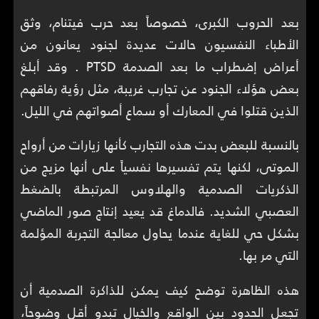
بعد الحروب الكبرى، خصوصاً بعد حرب فيتنام، وثق
الأطباء النفسيون حالات عديدة لجنود يعانون من
أعراض إضطراب ما بعد الصدمة PTSD . وقد أبلغ
بعض هؤلاء الجنود عن تجارب غريبة، مثل رؤية رفاقهم
الذين قتلوا في المعارك أو سماع أصواتهم في الليل.
بالنسبة للبعض بدت هذه التجارب كأنها زيارات من أرواح
الموتى، لكنها يتم تفسيرها نفسياً على أنها مزيج من
الذكريات الصدمية والهلاوس المرتبطة بالضغط
العصبي الشديد. فالدماغ قد يعيد إنتاج صور الماضي
بشكل حي للغاية عندما يحاول معالجة التجربة المؤلمة
التي مر بها.
هذه الظاهرة توضح كيف يمكن للذاكرة الصدمية أن
تجعل الحدود بين الواقع والخيال تبدو أقل وضوحاً،