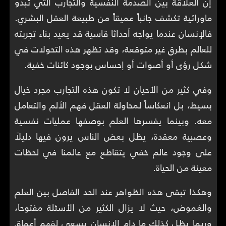
إن العلاقة بين الصدمة النفسية والتجارب التي تبدو
ماورائية تكشف جانباً عميقاً من طبيعة العقل البشري.
فالإنسان عندما يواجه أحداثاً قاسية قد يعيد بناء تجربته
للعالم بطرق غير متوقعة، وقد تظهر هذه التحولات في
شكل رؤى أو أصوات أو إحساس بوجود كائنات خفية.
وفي كثير من الأحيان لا تكون هذه التجارب مجرد خيال
بسيط، بل انعكاساً لمحاولة العقل فهم الألم والتعامل
معه. وبينما يفسرها العلم بوصفها عمليات نفسية
وعصبية معقدة، يظل بعض الناس يرون فيها دليلاً
على وجود عالم خفي يتقاطع مع عالمنا في لحظات
معينة من الحياة.
وهكذا تبقى هذه الظواهر عند الحد الفاصل بين العلم
والغموض، حيث لا يزال الكثير من الأسئلة مفتوحاً،
وربما يظل كذلك ما دام الإنسان يسعى لفهم أعماق