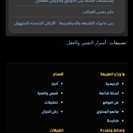
إستكشاف الصلة بين الخوارق والمرض العقلي
علم نفس الغرائب
بين ما وراء الطبيعة والميتافيزيقا : الأركان الخمسة للمجهول
تصنيفات :
أسرار النفس والعقل
ما وراء الطبيعة
أقسام
الرئيسية
أخبار
أسئلة شائعة
قصص واقعية
عن الموقع
تحقيقات
صانعو المحتوى
ركن الخيال
English
وسائط متعددة
تطبيقات