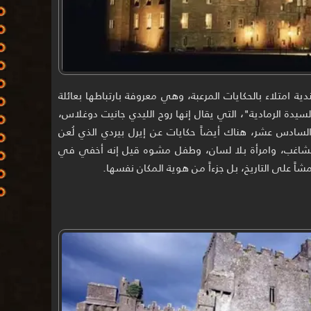
دية امتلاء بالحكايات المرعبة، وهي معروفة بارتباطها بعائلة
لسيدة الرمادية"، التي يقال إنها روح الليدي جانيت دوغلاس،
لسادس عشر، هناك أيضاً حكايات عن إيرل بيردي الذي لُعن
مشاغب، وامرأة بلا لسان، وطفل مشوه قيل إنه أخفي في
ً على التاريخ، بل جزءاً من هوية المكان نفسها.