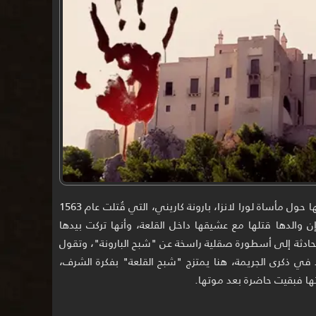
في صقلية، وتدور شهرتها حول مأساة لورا لانزا، بارونة كاريني، التي قُتلت عام 1563
إن والدها قتلها مع عشيقها داخل القلعة، وأنها تركت بيدها
لحادثة إلى أسطورة صقلية راسخة عن "شبح البارونة"، وتقول
د في ذكرى الجريمة، هنا يمتزج "شبح القلعة" بفكرة الشرف،
تها فبقيت حاضرة بعد موتها.