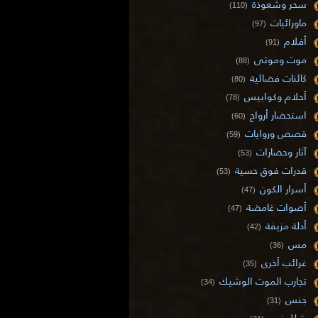
سحر وشعوذة
(110)
ماورائيات
(97)
أفلام
(91)
موت وموتى
(88)
كائنات فضائية
(80)
أحلام وكوابيس
(78)
استحضار أرواح
(60)
قصص وروايات
(59)
آثار وحضارات
(53)
قدرات فوق حسية
(53)
أسرار الكون
(47)
أصوات غامضة
(47)
أدلة مزيفة
(42)
مس
(36)
غرائب أخرى
(35)
تجارب الموت الوشيك
(34)
جنس
(31)
شلل نوم