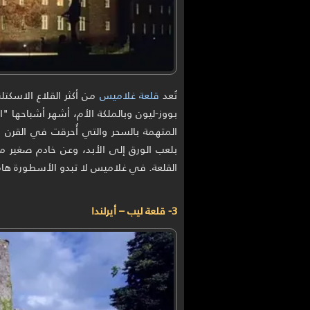
تُعد
قلعة غلاميس
من أكثر القلاع الاسكتلن
بووز-ليون وبالملكة الأم، أشهر أشباحها "ا
المتهمة بالسحر والتي أُحرقت في القرن ا
بلعب الورق إلى الأبد، وعن خادم صغير 
القلعة. في غلاميس لا تبدو الأسطورة هامشا
3- قلعة ليب – أيرلندا