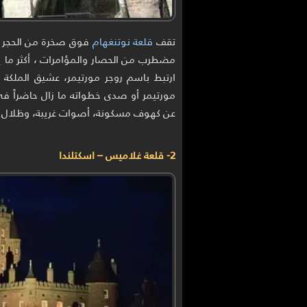
تقف
قلعة نوتنغهام
فوق صخرة من الحجر ا
مضطرب من الحصار والمؤامرات ، أكثر ما
ارتبط باسم روجر مورتيمر، عشيق الملكة إ
مورتيمر أو صدى خطواته ما زال حاضراً ف
عن كهوف مسكونة، أصوات غريبة، وظلال تظ
2- قلعة غلاميس – اسكتلندا