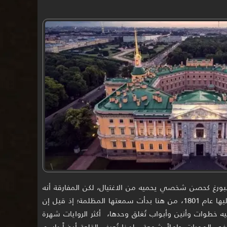
ورغ كحصن شخصي يحميه من الاغتيال، لكن المفارقة أنه
قُتل داخلها بعد أسابيع قليلة من انتقاله إليها عام 1801، من هنا بدأت سمعتها المظلمة؛ إذ قيل إن
فيه خطوات وأنين وأبواب تُغلق وحدها، أكثر الروايات شهرة
 الممرات حاملاً شمعة ، لهذا تُعرف القلعة أيضاً باسم