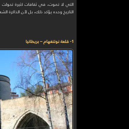
التي لا تموت، في ثقافات كثيرة تحولت بع
التاريخ وحده يؤكد ذلك، بل لأن الذاكرة الش
1- قلعة نوتنغهام – بريطانيا