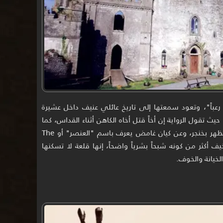
ندا رعباً"، وتعود سمعتها إلى تاريخ عائلي عنيف داخل عشيرة
حيث تقول الرواية إن أخاً قتل أخاه الكاهن أثناء القداس، كما
تروى قصص عن "السيدة الحمراء" التي تظهر بخنجر، وعن كيان غامض يعرف باسم "العنصر" أو The
ومخيف أكثر من كونه شبحاً بشرياً واضحاً، إنها قلعة لا تسكنها
خيانة والخوف.