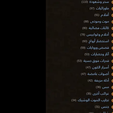
سحر وشعوذة
(110)
ماورائيات
(97)
أفلام
(91)
موت وموتى
(88)
كائنات فضائية
(80)
أحلام وكوابيس
(78)
استحضار أرواح
(60)
قصص وروايات
(59)
آثار وحضارات
(53)
قدرات فوق حسية
(53)
أسرار الكون
(47)
أصوات غامضة
(47)
أدلة مزيفة
(42)
مس
(36)
غرائب أخرى
(35)
تجارب الموت الوشيك
(34)
جنس
(31)
شلل نوم