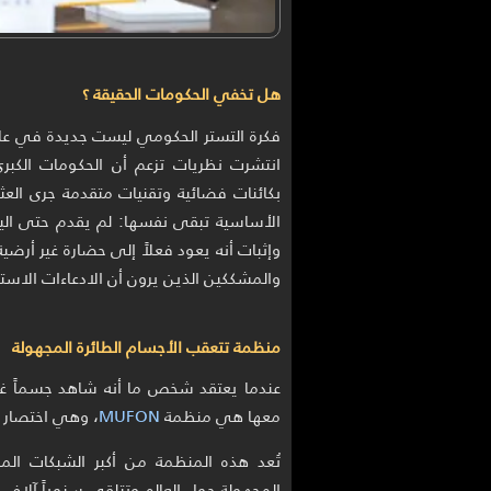
هل تخفي الحكومات الحقيقة ؟
انتشرت نظريات تزعم أن الحكومات الكبر
بكائنات فضائية وتقنيات متقدمة جرى الع
الأساسية تبقى نفسها: لم يقدم حتى ال
وإثبات أنه يعود فعلاً إلى حضارة غير أرضي
والمشككين الذين يرون أن الادعاءات الاستثنا
منظمة تتعقب الأجسام الطائرة المجهولة
عندما يعتقد شخص ما أنه شاهد جسماً غر
معها هي منظمة
MUFON
، وهي اختصار لـ tual UFO Network
تُعد هذه المنظمة من أكبر الشبكات الم
المجهولة حول العالم وتتلقى سنوياً آلاف 