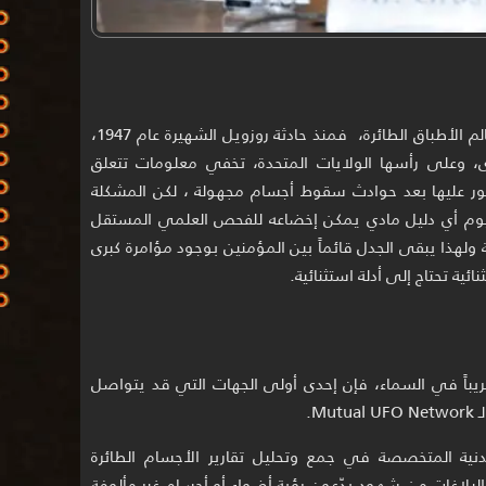
فكرة التستر الحكومي ليست جديدة في عالم الأطباق الطائرة، فمنذ حادثة روزويل الشهيرة عام 1947،
ى، وعلى رأسها الولايات المتحدة، تخفي معلومات تتعلق
ثور عليها بعد حوادث سقوط أجسام مجهولة ، لكن المشكلة
يوم أي دليل مادي يمكن إخضاعه للفحص العلمي المستقل
ة ولهذا يبقى الجدل قائماً بين المؤمنين بوجود مؤامرة كبرى
ئية تحتاج إلى أدلة استثنائية.
يباً في السماء، فإن إحدى أولى الجهات التي قد يتواصل
Mu.
دنية المتخصصة في جمع وتحليل تقارير الأجسام الطائرة
البلاغات من شهود يدّعون رؤية أضواء أو أجسام غير مألوفة