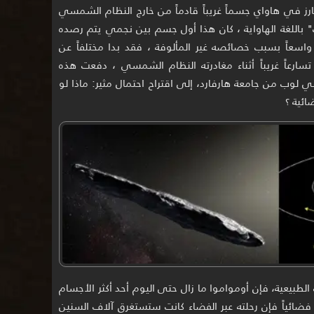
 مرصد بان-ستارز في هاواي جسماً غريباً قادماً من خارج النظام الشمسي
 باللغة الهاواية ، كان هذا أول جسم بين نجمي يتم رصده
ً واسعاً بسبب خصائصه غير المألوفة ، فقد بدا مختلفاً عن
تسارعاً غريباً أثناء مغادرته النظام الشمسي ، دفعت هذه
وب من جامعة هارفارد، إلى اقتراح احتمال مثير: ماذا لو
ائية ؟
لطبيعية، فإن أومواموا ما زال حتى اليوم أحد أكثر الأجسام
اً فضائياً فإن رحلته عبر الفضاء كانت ستستغرق آلاف السنين