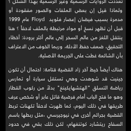
تعددت الروايات الرسمية وغير الرسمية بهذا الشكل ؟
ولماذا قيل إن بعض الملفات والصور مفقودة أو
مدمرة بسبب فيضان إعصار فلويد Floyd عام 1999
قبل أن تظهر نسخ أو مواد مرتبطة بالملف لاحقاً ؟ هنا
ينتقل اللغز من عالم السحر إلى عالم أكثر برودة: أخطاء
التحقيق، ضعف حفظ الأدلة، وربما الخوف من الاعتراف
بأن الشائعة غطت على الجريمة الأصلية.
هناك أيضاً خيط آخر زاد القضية قتامة: احتمال أن تكون
جينيت قد شوهدت وهي تستقل سيارة أو تمارس
رياضة التسلق "الهتشهايكينغ" بدلاً من ركوب القطار
وهو ما فتح الباب أمام فرضية قاتل عابر أو شخص عرف
طريقها في ذلك اليوم، كما ظهرت لاحقاً تكهنات تربط
القضية بجرائم أخرى في نيوجيرسي ،مثل ربطها باسم
السفاح ريتشارد كوتنغهام، لكن ذلك بقي في حدود