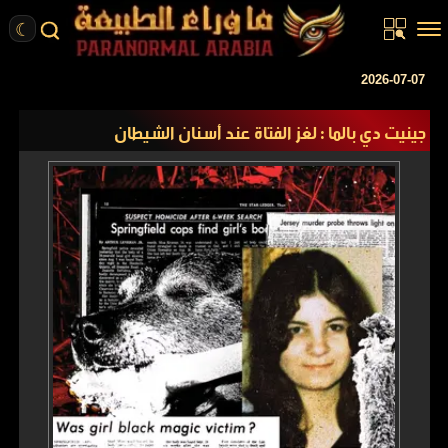
☾
الرئيسية
2026-07-07
مقالات
جينيت دي بالما : لغز الفتاة عند أسنان الشيطان
قصص واقعية
أخبار
تحقيقات
ركن الخيال
كتب
عن الموقع
ENGLISH