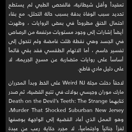
تعقيداً وأقل شيطانية، فالفحص الطبي لم يستطع
تحديد سبب الوفاة بدقة بسبب حالة التحلل، مع بقاء
احتمال الخنق مطروحاً في بعض الروايات ، وظهرت
أيضاً إشارات إلى وجود مستويات مرتفعة من الرصاص
في الجسد وهي نقطة ظلت غامضة ولم تتحول إلى
تفسير حاسم ، أما الاتهام الطقسي فقد بقي قائماً
أساساً على روايات متضاربة عن مسرح الجريمة، لا
على دليل مادي قاطع.
لاحقاً دخلت مجلة Weird NJ على الخط وبدأ المحرران
مارك موران وجيسي بولاك في تتبع القضية، ثم صدر
كتابهما Death on the Devil’s Teeth: The Strange
Murder That Shocked Suburban New Jersey،
وهو العمل الذي أعاد القضية إلى الواجهة بوصفها
لغزاً جنائياً واجتماعياً، لا مجرد حكاية رعب عن عبدة