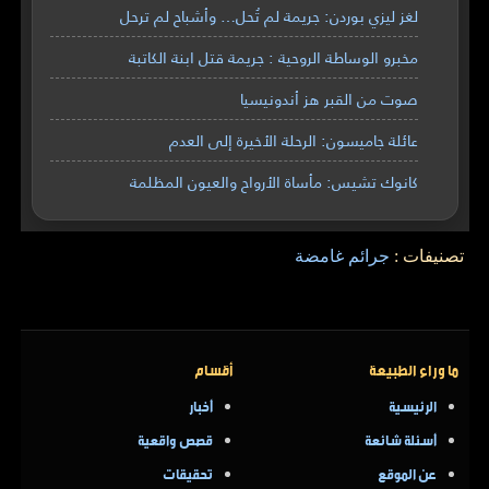
لغز ليزي بوردن: جريمة لم تُحل… وأشباح لم ترحل
مخبرو الوساطة الروحية : جريمة قتل ابنة الكاتبة
صوت من القبر هز أندونيسيا
عائلة جاميسون: الرحلة الأخيرة إلى العدم
كانوك تشيس: مأساة الأرواح والعيون المظلمة
تصنيفات :
جرائم غامضة
ما وراء الطبيعة
أقسام
الرئيسية
أخبار
أسئلة شائعة
قصص واقعية
عن الموقع
تحقيقات