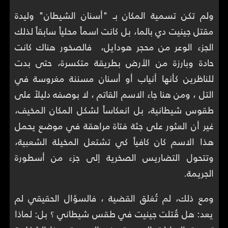
ولم تكن تسمية المكان بـ "أسنان الشيطان" وليدة
مقتل جينيت دي بالما، بل كانت اسماً محلياً سابقاً لذلك
الجزء الوعر من محجر هودايل، فالصخور هناك كانت
حادة وبارزة من الأرض بطريقة متكسرة، حتى بدت
للناظرين كأنها أنياب أو أسنان مسننة مغروسة في
التل ، ومن هنا جاء الاسم القاتم ، لا بوصفه دليلاً على
طقوس شيطانية، بل انعكاساً لشكل المكان المخيف،
غير أن العثور على جثة فتاة مراهقة في موضع يحمل
هذا الاسم كان كافياً كي تشتعل المخيلة الشعبية،
وتتحول التضاريس الصخرية إلى جزء من أسطورة
الجريمة.
ومع ذلك، لم تُغلق القضية ، فالسؤال الحقيقي لم
يعد: هل قُتلت جينيت في طقس شيطاني ؟ بل: لماذا