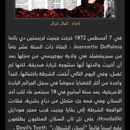
إعداد : كمال غزال
في 7 أغسطس 1972 خرجت جينيت كريستين دي بالما
Jeannette DePalma ، الفتاة ذات الستة عشر عاماً
من سبرينغفيلد في ولاية نيوجيرسي من منزلها بعد
أن أخبرت والدتها أنها ستتوجه لزيارة صديقة، لكنها لم
تصل، وفي اليوم التالي أُبلغت الشرطة باختفائها، لتبدأ
واحدة من أكثر القضايا غموضاً في سجل الجرائم الباردة
الأمريكية، بعد ستة أسابيع في 19 سبتمبر عاد كلب أحد
السكان وفي فمه جزء متحلل من ذراع بشرية، فقادت
الواقعة الشرطة إلى بقايا جينيت قرب محجر هودايل
Houdaille، على تل كان السكان المحليون يطلقون
عليه اسماً قاتماً "أسنان الشيطان" Devil’s Teeth .