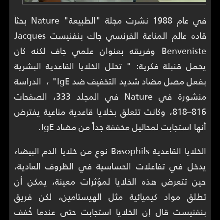
في عام 1988 نشرت مجلة "الطبيعة" Nature بحثاً
قاده عالم المناعة الفرنسي جاك بنفنيست Jacques
Benveniste وفريقه بعنوان علمي جاف لكنه كان
يحمل قنبلة فكرية: " تحلل الخلايا القاعدية البشرية
بفعل مصل مضاد شديد التخفيف ضد IgE" ، الدراسة
منشورة في Nature في المجلد 333، الصفحات
816–818، وكانت تتعلق بخلايا قاعدية مناعية يفترض
أنها استجابت لمحاليل مخففة جداً من مضاد IgE.
الخلايا القاعدية Basophils نوع من خلايا الدم البيضاء
يدخل في تفاعلات الحساسية في الظروف العادية،
حين تتعرض هذه الخلايا لمؤثرات معينة، يمكن أن
تطلق مواد كيميائية مثل الهيستامين، لكن فريق
بنفنيست قال إن الخلايا استجابت حتى عندما خُفف