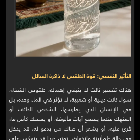
التأثير النفسي: قوة الطقس لا ذاكرة السائل
هناك تفسير ثالث لا ينبغي إهماله، طقوس الشفاء،
سواء كانت دينية أو شعبية، لا تؤثر في الماء وحده، بل
في الإنسان الذي يمارسها، الشخص الخائف أو
المنهك عندما يسمع آيات مألوفة، أو يمسك كأس ماء
قُرئ عليه، أو يشعر أن هناك من يدعو له، قد يدخل
في حالة طمأنينة وانخفاض توتر، هذا قد ينعكس على