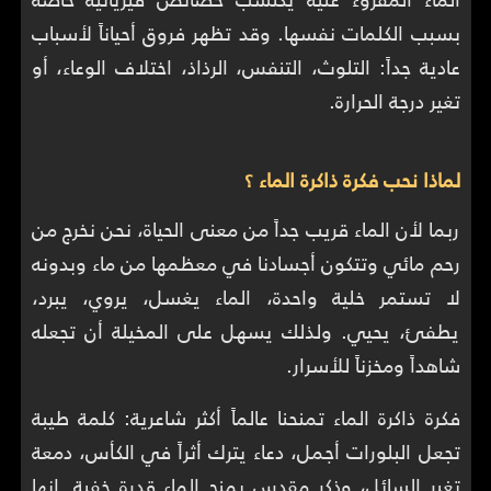
بسبب الكلمات نفسها. وقد تظهر فروق أحياناً لأسباب
عادية جداً: التلوث، التنفس، الرذاذ، اختلاف الوعاء، أو
تغير درجة الحرارة.
لماذا نحب فكرة ذاكرة الماء ؟
ربما لأن الماء قريب جداً من معنى الحياة، نحن نخرج من
رحم مائي وتتكون أجسادنا في معظمها من ماء وبدونه
لا تستمر خلية واحدة، الماء يغسل، يروي، يبرد،
يطفئ، يحيي. ولذلك يسهل على المخيلة أن تجعله
شاهداً ومخزناً للأسرار.
فكرة ذاكرة الماء تمنحنا عالماً أكثر شاعرية: كلمة طيبة
تجعل البلورات أجمل، دعاء يترك أثراً في الكأس، دمعة
تغير السائل، وذكر مقدس يمنح الماء قدرة خفية. إنها