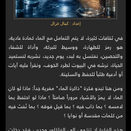
إعداد : كمال غزال
في ثقافات كثيرة، لا يتم التعامل مع الماء كمادة عادية،
هو رمز للطهارة، ووسيط للبركة، وأداة للشفاء
والتحصين، نغتسل به لبدء يوم جديد، نشربه لنستعيد
الحياة، نرشه في البيوت لطرد الخوف، ونقرأ عليه آيات
أو أدعية طلباً للحفظ والسكينة.
ومن هنا تبدو فكرة "ذاكرة الماء" مغرية جداً: ماذا لو كان
الماء لا يمرّ بالأشياء مروراً صامتاً ؟ ماذا لو احتفظ بما
لامسه ؟ بما ذاب فيه ؟ بما قيل فوقه ؟ بما نُفث فيه
من كلمات مقدسة أو نوايا ؟
هذه الفكرة لا تنتمي إلى الفلكلور وحده ، فقد دخلت