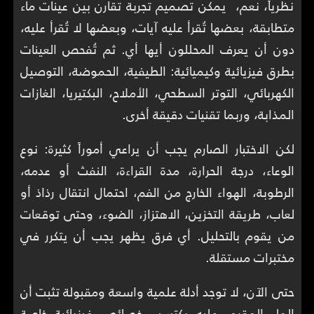
نظرياً، نعم، يمكن تصميم تجربة تقارن بين عينات ماء
متطابقة، بعضها تُقرأ عليه آيات، وبعضها لا تُقرأ عليه،
دون أن يعرف المحللون أيها أي. ثم تُفحص العينات
بطرق فيزيائية وكيميائية: الطيفية، الحموضة، التوصيل
الكهربائي، التوتر السطحي، الأملاح، البكتيريا، الغازات
المذابة، وربما تقنيات دقيقة أخرى.
لكن الاختبار الصارم يجب أن يراعي أموراً كثيرة: نوع
الوعاء، درجة الحرارة، مدة القراءة، النفث أو عدمه،
الرطوبة، الهواء الخارج من الفم، احتمال انتقال رذاذ أو
لعاب، طريقة التخزين، الاهتزاز، الضوء، وحتى توقعات
من يقوم بالتحليل. أي فرق يظهر يجب أن يتكرر في
مختبرات مستقلة.
حتى الآن، لا توجد أدلة علمية واسعة ومقبولة تثبت أن
الماء المقروء عليه يكتسب خصائص فيزيائية خاصة