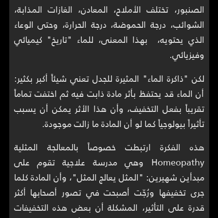
الصنبور، تختلف الأملاح، المعادن، الغازات المذابة،
الشوائب، درجة الحموضة، درجة الحرارة، وحتى الوعاء
الذي يحتويه، بهذا المعنى، للماء "تاريخ" كيميائي
وفيزيائي.
لكن "ذاكرة الماء" المثيرة للجدل تعني شيئاً أكبر بكثير:
أن الماء قد يحتفظ بأثر مادة ذابت فيه ثم اختفت تماماً
تقريباً بفعل التخفيف، وأن هذا الأثر يمكن أن يسبب
تأثيراً بيولوجياً كما لو أن المادة ما زالت موجودة.
هذه الفكرة ارتبطت خصوصاً بالمعالجة المثلية
Homeopathy وهي مدرسة علاجية تقوم على
مبدأين شهيرين: "المثل يعالج المثل"، وأن المادة كلما
جرى تخفيفها ورُجّت أصبحت في تصور أصحابها أكثر
قدرة على التأثير، المشكلة أن بعض هذه التخفيفات