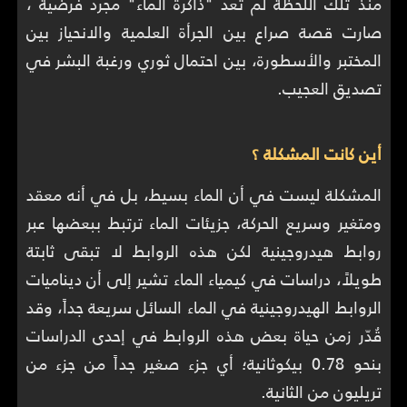
منذ تلك اللحظة لم تعد "ذاكرة الماء" مجرد فرضية ،
صارت قصة صراع بين الجرأة العلمية والانحياز بين
المختبر والأسطورة، بين احتمال ثوري ورغبة البشر في
تصديق العجيب.
أين كانت المشكلة ؟
المشكلة ليست في أن الماء بسيط، بل في أنه معقد
ومتغير وسريع الحركة، جزيئات الماء ترتبط ببعضها عبر
روابط هيدروجينية لكن هذه الروابط لا تبقى ثابتة
طويلاً، دراسات في كيمياء الماء تشير إلى أن ديناميات
الروابط الهيدروجينية في الماء السائل سريعة جداً، وقد
قُدّر زمن حياة بعض هذه الروابط في إحدى الدراسات
بنحو 0.78 بيكوثانية؛ أي جزء صغير جداً من جزء من
تريليون من الثانية.