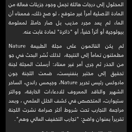
المحلول إلى درجات هائلة تجعل وجود جزيئات فعالة من
المادة الأصلية أمراً غير متوقع ، لو صح ذلك، فمعناه أن
الماء لم يعد مجرد مذيب بل صار حاملاً لمعلومة
بيولوجية أو أثراً خفياً، أو "ذاكرة" لمادة غابت عنه.
لم يكن القائمون على مجلة الطبيعة Nature
مطمئنون تماماً إلى النتيجة، لذلك نُشر البحث في جو
من الحذر ثم جرى أمر غير معتاد: أرسلت المجلة لجنة
تحقيق إلى مختبر بنفنيست، ضمت اللجنة جون
مادوكس رئيس تحرير Nature، وجيمس راندي، الساحر
الشهير والناقد المعروف للادعاءات الخارقة، ووالتر
ستيوارت، المتخصص في كشف الخلل العلمي ، وبعد
مراجعة التجارب تحت شروط أكثر صرامة نشرت اللجنة
تقريراً بعنوان واضح: "تجارب التخفيف العالي وهم".