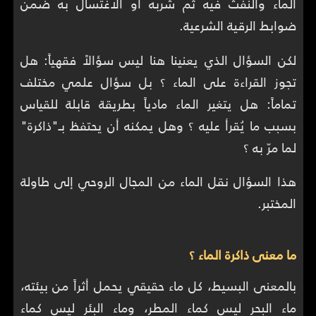
الماء والنفث فيه ثم شربه أو الاغتسال به ضمن
ضوابط الرقية الشرعية.
لكن السؤال الذي يعنينا هنا ليس سؤالاً فقهياً: هل
تجوز القراءة على الماء ؟ بل سؤال علمي مختلف
تماماً: هل يتغير الماء مادياً بطريقة قابلة للقياس
بسبب ما يُقرأ عليه ؟ وهل يمكنه أن يحتفظ بـ"ذاكرة"
لما مرّ به ؟
هذا السؤال نقل الماء من المجال الروحي إلى طاولة
المختبر.
ما معنى ذاكرة الماء ؟
بالمعنى البسيط، كل ماء حقيقي يحمل أثراً من بيئته،
ماء البحر ليس كماء المطر، وماء البئر ليس كماء