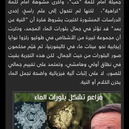
جميلة أمام كلمة "حب"، وأخرى مشوهة أمام كلمة
"كراهية"، لكنها لم تتحول إلى علم راسخ، إحدى
الدراسات المنشورة اختبرت بشروط فكرة أن "النية عن
بعد" قد تؤثر في جمال بلورات الماء المجمد، وذكرت
أن مجموعة كبيرة من الأشخاص في طوكيو ركزوا نوايا
إيجابية نحو عينات ماء في كاليفورنيا، ثم قيّم محكمون
صور البلورات من حيث الجمال. لكن هذه التجربة بقيت
في نطاق أولي وهامشي، وتعتمد على تقييم جمالي
للصور، لا على إثبات آلية فيزيائية واضحة تجعل الماء
يخزن الكلام أو النية.