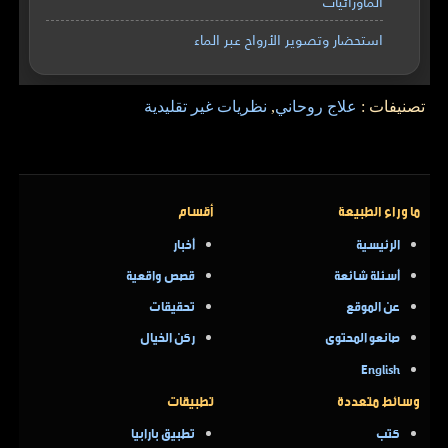
الماورائيات
استحضار وتصوير الأرواح عبر الماء
تصنيفات :
علاج روحاني
,
نظريات غير تقليدية
ما وراء الطبيعة
أقسام
الرئيسية
أخبار
أسئلة شائعة
قصص واقعية
عن الموقع
تحقيقات
صانعو المحتوى
ركن الخيال
English
وسائط متعددة
تطبيقات
كتب
تطبيق بارابيا