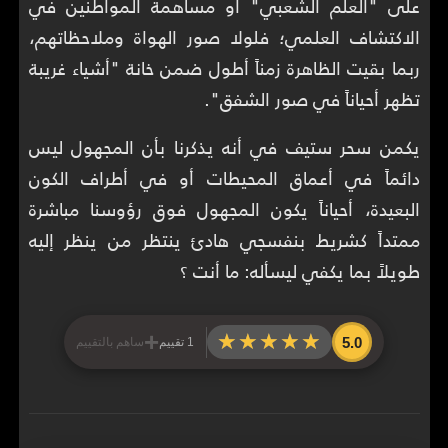
على "العلم الشعبي" أو مساهمة المواطنين في
الاكتشاف العلمي؛ فلولا صور الهواة وملاحظاتهم،
ربما بقيت الظاهرة زمناً أطول ضمن خانة "أشياء غريبة
تظهر أحياناً في صور الشفق".
يكمن سحر ستيف في أنه يذكرنا بأن المجهول ليس
دائماً في أعماق المحيطات أو في أطراف الكون
البعيدة، أحياناً يكون المجهول فوق رؤوسنا مباشرة
ممتداً كشريط بنفسجي هادئ ينتظر من ينظر إليه
طويلاً بما يكفي ليسأله: ما أنت ؟
+
★★★★★
★★★★★
5.0
1 تقييم
ساهم بالتقييم