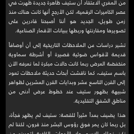
من المغري الاعتقاد أن ستيف ظاهرة جديدة ظهرت في
عصر الكاميرات الرقمية، لكن الأرجح أنها كانت هناك منذ
زمن طويل، الجديد هو أننا أصبحنا قادرين على
تصويرها ومقارنتها وربطها ببيانات الأقمار الصناعية.
تشير دراسات عن الملاحظات التاريخية إلى أن أوصافاً
قديمة لأقواس ضوئية قصيرة أو أشرطة سماوية
منخفضة العرض ربما كانت حالات مبكرة لما نعرفه الآن
باسم ستيف، كما ناقشت أبحاث حديثة ملاحظات تعود
إلى القرن التاسع عشر وبدايات القرن العشرين لظواهر
شبيهة بظهور ستيف عند خطوط عرض أدنى من
مناطق الشفق التقليدية.
هذا يضيف بعداً مثيراً للقصة: ستيف لم يظهر فجأة،
بل ربما كان يمر فوق رؤوس البشر منذ قرون، لكننا لم
نكن نملك الاسم ولا الأدوات الكافية لتمييزه عن