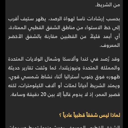
من الشريط.
بحسب إرشادات ناسا لهواة الرصد، يظهر ستيف أقرب
إلى خط الاستواء من مناطق الشفق القطبي المعتادة،
أي أبعد قليلاً عن القطبين مقارنة بالشفق الأخضر
المعروف.
وقد رُصد في كندا وألاسكا وشمال الولايات المتحدة
والمملكة المتحدة ونيوزيلندا، كما وثقت تقارير حديثة
ظهوره فوق جنوب أستراليا أثناء نشاط شمسي قوي،
ويمتد الشريط أحياناً لمئات أو آلاف الكيلومترات، لكنه
قصير العمر، إذ لا يدوم غالباً إلا بين 20 دقيقة وساعة.
لماذا ليس شفقاً قطبياً عادياً ؟
الشفق القطبي المعروف يحدث عندما تهبط جسيمات