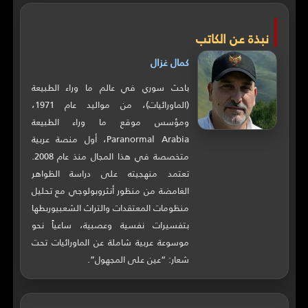
نبذة عن الكاتب
كمال غزال
باحث سوري في عالم ما وراء الطبيعة
(الماورائيات)، من مواليد عام 1971،
ومؤسس موقع ما وراء الطبيعة
Paranormal Arabia، أول منصة عربية
متخصصة في هذا المجال منذ عام 2008.
تعتمد منهجيته على دراسة الظواهر
الغامضة من منظور أنثروبولوجي مع تحليل
منظومات المعتقدات والتراث الشعبيوربطها
بتفسيرات نفسية وعصبية، ساعياً نحو
موسوعة عربية شاملة عن الماورائيات تحت
شعار: “عين على المجهول”.