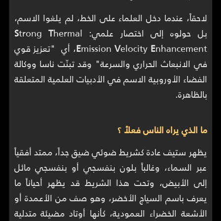
لاحقاً، عندما دخل العلماء على الخط، لم يلغوا الاسم،
بل حولوه إلى اختصار علمي:
hermal
T
trong
S
E
elocity
V
mission
E
nhancement، أي "تعزيز قوي
في الانبعاث الحراري والسرعة" وقد تبنّت ناسا ووكالة
الفضاء الأوروبية الاسم في الأدبيات العلمية المتعلقة
بالظاهرة.
ما الذي يراه الناس فعلاً ؟
يظهر ستيف عادة كشريط ضوئي ضيق جداً، ممتد أفقياً
عبر السماء، وغالباً بلون بنفسجي أو بنفسجي مائل
إلى الأبيض، وتحت هذا الشريط قد يظهر أحياناً ما
يعرف باسم السياج الأخضر، وهو صف من الأعمدة أو
الأشعة الخضراء العمودية، كأنها أوتاد مضيئة متدلية