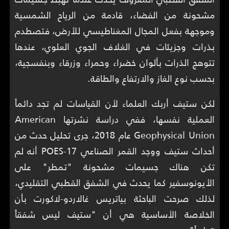
مشحونة من الفضاء، قادمة من الرياح الشمسية
وموجهة بفعل المجال المغناطيسي للأرض، فتصطدم
بذرات وجزيئات في الغلاف الجوي العلوي، عندها
تتوهج الذرات بألوان خضراء وحمراء وزرقاء وبنفسجية،
بحسب نوع الغاز والارتفاع والطاقة.
لكن ستيف أربك العلماء لأن القياسات لم تجد دائماً
العملية نفسها، ففي دراسة نشرتها American
Geophysical Union عام 2018، جرى تحليل حدث من
أحداث ستيف ووجد القمر الصناعي POES-17 أنه لم
تكن هناك جسيمات مشحونة "تمطر" على
الأيونوسفير كما يحدث في الشفق القطبي التقليدي،
لذلك صرحت الباحثة بياتريس غالاردو-لاكورت بأن
الخلاصة الأساسية هي أن "ستيف ليس شفقاً