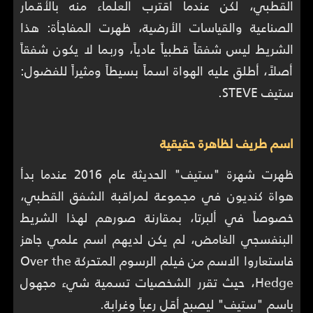
القطبي، لكن عندما اقترب العلماء منه بالأقمار
الصناعية والقياسات الأرضية، ظهرت المفاجأة: هذا
الشريط ليس شفقاً قطبياً عادياً، وربما لا يكون شفقاً
أصلاً، أطلق عليه الهواة اسماً بسيطاً ومثيراً للفضول:
ستيف STEVE.
اسم طريف لظاهرة حقيقية
ظهرت شهرة "ستيف" الحديثة عام 2016 عندما بدأ
هواة كنديون في مجموعة لمراقبة الشفق القطبي،
خصوصاً في ألبرتا، بمقارنة صورهم لهذا الشريط
البنفسجي الغامض، لم يكن لديهم اسم علمي جاهز
فاستعاروا الاسم من فيلم الرسوم المتحركة Over the
Hedge، حيث تقرر الشخصيات تسمية شيء مجهول
باسم "ستيف" ليصبح أقل رعباً وغرابة.