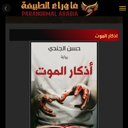
☾
الرئيسية
اذكار الموت
مقالات
قصص واقعية
أخبار
تحقيقات
ركن الخيال
كتب
عن الموقع
ENGLISH