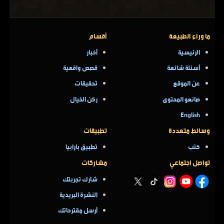
ما وراء الطبيعة
أقسام
الرئيسية
أخبار
أسئلة شائعة
قصص واقعية
عن الموقع
تحقيقات
صانعو المحتوى
ركن الخيال
English
وسائط متعددة
تطبيقات
كتب
تطبيق بارابيا
تواصل اجتماعي
مشاركات
شارك تجربتك
النشرة البريدية
أرسل مقترحاتك