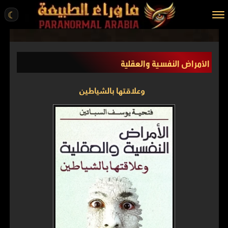
☾
الرئيسية
الأمراض النفسية والعقلية
مقالات
قصص واقعية
وعلاقتها بالشياطين
أخبار
تحقيقات
ركن الخيال
كتب
عن الموقع
ENGLISH