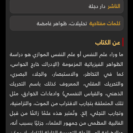
الناشر
دار دجلة
كلمات مفتاحية
تحليلات، ظواهر غامضة
عن الكتاب
ما وراء علم النفس أو علم النفس الموازي هو دراسة
الظواهر الفيزيائية المزعومة (الإدراك خارج الحواس،
كما في التخاطر، والاستبصار، والجلاء البصري،
والتحريك العقلي، المعروف كذلك باسم التحريك
الذهني، والقياس النفسي) وادعاءات الخوارق، مثل
تلك المتعلقة بتجارب الاقتراب من الموت، والتزامنية،
وتجارب التجلي، إلخ. وتُعتبر هذه علمًا زائفًا من قبل
الغالبية العظمى من جمهور العلماء، جزئيًا بسبب أنه،
وبالإضافة إلى الأدلة التجريبية القابلة للتكرار، لا يمكن