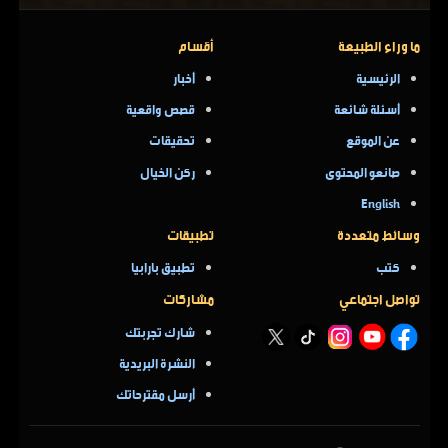
ما وراء الطبيعة
أقسام
الرئيسية
أخبار
أسئلة شائعة
قصص واقعية
عن الموقع
تحقيقات
صانعو المحتوى
ركن الخيال
English
وسائط متعددة
تطبيقات
كتب
تطبيق بارابيا
تواصل اجتماعي
مشاركات
شارك تجربتك
النشرة البريدية
أرسل مقترحاتك