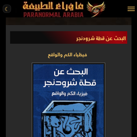
☾
الرئيسية
البحث عن قطة شرودنجر
مقالات
قصص واقعية
فيظياء الكم والواقع
أخبار
تحقيقات
ركن الخيال
كتب
عن الموقع
ENGLISH