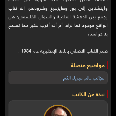
وآينشتاين إلى بور وهايزنبرغ وشرودنغر، إنه كتاب
يجمع بين الدهشة العلمية والسؤال الفلسفي: هل
الواقع موجود كما نراه، أم أنه أغرب بكثير مما تسمح
صدر الكتاب الأصلي باللغة الإنجليزية عام 1984 .
مواضيع متصلة
عجائب عالم فيزياء الكم
نبذة عن الكاتب