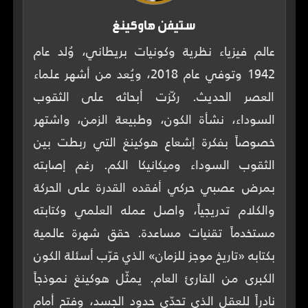
ستيفن هاوكينغ
عالم فيزياء نظرية وكونيات بريطاني، وُلد عام
1942 وتوفي عام 2018، ويُعد من أشهر علماء
العصر الحديث. ركّزت أبحاثه على الثقوب
السوداء، نشأة الكون، وطبيعة الزمن، واشتهر
خصوصاً بفكرة إشعاع هوكينغ التي ربطت بين
الثقوب السوداء وميكانيكا الكم. رغم إصابته
بمرض عصبي حركي أفقده القدرة على الحركة
والكلام تدريجياً، واصل عمله العلمي وكتابته
مستخدماً تقنيات مساعدة. حقق شهرة عالمية
بكتابه «تاريخ موجز للزمان» الذي قرّب أسئلة الكون
الكبرى من القارئ العام. يمثّل هوكينغ نموذجاً
نادراً للعقل الذي تحدّى حدود الجسد، وفتح أمام