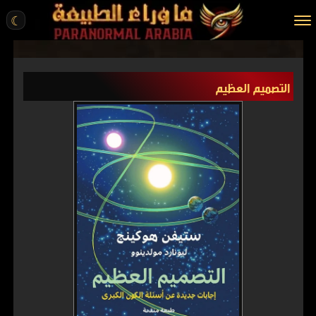
☾
الرئيسية
التصميم العظيم
مقالات
قصص واقعية
أخبار
تحقيقات
ركن الخيال
كتب
عن الموقع
ENGLISH