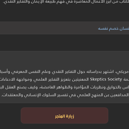
الكتاب من أبرز الأعمال المعاصرة في فهم طبيعة الإيمان والتفكير النقدي.
لإنسان خصم نفسه
ريكي، اشتهر بدراساته حول التفكير النقدي وعلم النفس المعرفي وأس
مجلة Skeptic ومنظمة Skeptics Society المعنيتين بتعزيز التفكير العلمي وموا
ناس بالخوارق ونظريات المؤامرة والظواهر الغامضة، وكيف يصنع العقل ا
رز المدافعين عن المنهج العلمي في تفسير السلوك الإنساني والمعتقدات.
زيارة المتجر