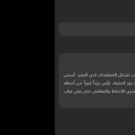
باب تشكل المعتقدات لدى البشر. أسس
جهة الادعاءات غير المثبتة. كرّس جزءاً كبيراً من أعماله
لبشري الأنماط والمعاني حتى في غياب