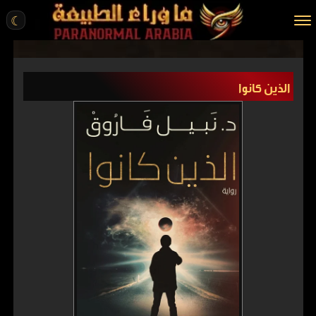
☾
الرئيسية
الذين كانوا
مقالات
قصص واقعية
أخبار
تحقيقات
ركن الخيال
كتب
عن الموقع
ENGLISH