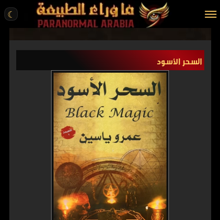
☾
الرئيسية
السحر الأسود
مقالات
قصص واقعية
أخبار
تحقيقات
ركن الخيال
كتب
عن الموقع
ENGLISH