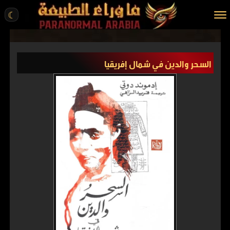
☾
الرئيسية
السحر والدين في شمال إفريقيا
مقالات
قصص واقعية
أخبار
تحقيقات
ركن الخيال
كتب
عن الموقع
ENGLISH