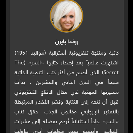
روندا بايرن
كاتبة ومنتجة تلفزيونية أسترالية (مواليد 1951)
اشتهرت عالمياً بعد إصدار كتابها «السر» (The
Secret) الذي أصبح من أكثر كتب التنمية الذاتية
مبيعاً في القرن الحادي والعشرين ، بدأت
مسيرتها المهنية في مجال الإنتاج التلفزيوني
قبل أن تتجه إلى الكتابة ونشر الأفكار المرتبطة
بالتفكير الإيجابي وقانون الجذب. حقق كتاب
«السر» نجاحاً استثنائياً تُرجم بفضله إلى عشرات
اللغات، وأتبعته بعدة مؤلفات أخرى تناولت