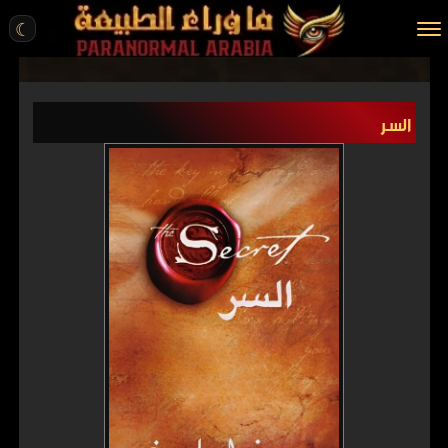
☾
الرئيسية
السر
مقالات
قصص واقعية
أخبار
تحقيقات
ركن الخيال
كتب
عن الموقع
ENGLISH