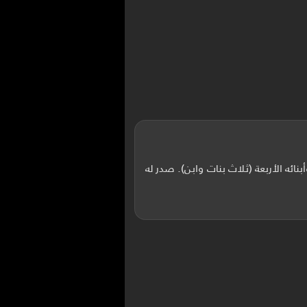
ائه الأربعة (ثلاث بنات وابن). صدر له