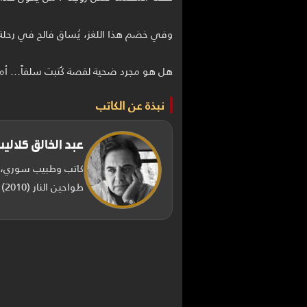
هل هو مجرد ضحية لقصة كُتبت سلفاً… أم أن
نبذة عن الكاتب
عبد الخالق كلالي
كاتب وطبيب سوري، وُ
طواحين النار (2010) المدينة المفقودة (2016) صدى الأرواح (2018).