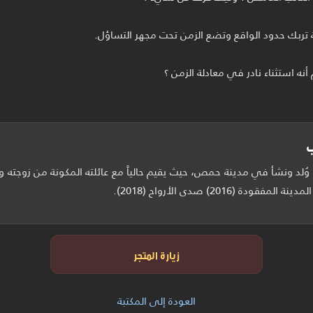
ه استثناء نادر في معادلة الزمن ؟
ب
لد ونشأ في مدينة حمص، حيث يقيم حالياً مع عائلته المكونة من زوجته وأبن
زيارة المتجر
العودة إلى المكتبة