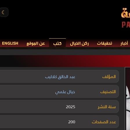
☾
كتب
أخبار
تحقيقات
ركن الخيال
عن الموقع
ENGLISH
المؤلف
عبد الخالق كلاليب
التصنيف
خيال علمي
سنة النشر
2025
عدد الصفحات
200